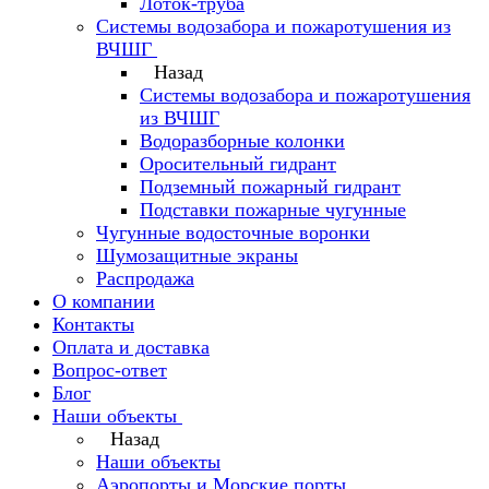
Лоток-труба
Системы водозабора и пожаротушения из
ВЧШГ
Назад
Системы водозабора и пожаротушения
из ВЧШГ
Водоразборные колонки
Оросительный гидрант
Подземный пожарный гидрант
Подставки пожарные чугунные
Чугунные водосточные воронки
Шумозащитные экраны
Распродажа
О компании
Контакты
Оплата и доставка
Вопрос-ответ
Блог
Наши объекты
Назад
Наши объекты
Аэропорты и Морские порты