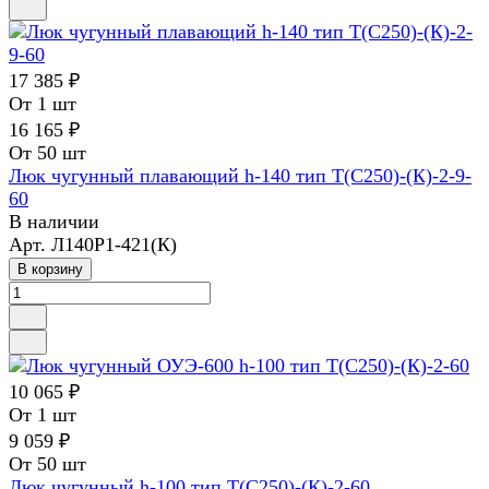
17 385 ₽
От 1 шт
16 165 ₽
От 50 шт
Люк чугунный плавающий h-140 тип Т(С250)-(К)-2-9-
60
В наличии
Арт.
Л140Р1-421(К)
В корзину
10 065 ₽
От 1 шт
9 059 ₽
От 50 шт
Люк чугунный h-100 тип Т(С250)-(К)-2-60