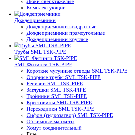
Люки сверхтяжелые
Комплектующие
Дождеприемники
Дождеприемники квадратные
Дождеприемники прямоугольные
Дождеприемники круглые
Трубы SML TSK-PIPE
SML Фитинги TSK-PIPE
Короткие чугунные отводы SML TSK-PIPE
Опорные трубы SML TSK-PIPE
Ревизии SML TSK-PIPE
Заглушки SML TSK-PIPE
Тройники SML TSK-PIPE
Крестовины SML TSK PIPE
Переходники SML TSK-PIPE
Сифон (гидрозатвор) SML TSK-PIPE
Обжимные манжеты
Хомут соединительный
Еще