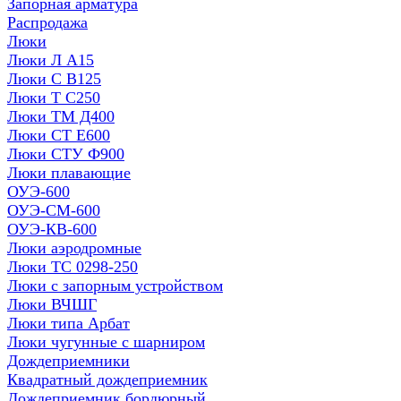
Запорная арматура
Распродажа
Люки
Люки Л А15
Люки С В125
Люки Т С250
Люки ТМ Д400
Люки СТ Е600
Люки СТУ Ф900
Люки плавающие
ОУЭ-600
ОУЭ-СМ-600
ОУЭ-КВ-600
Люки аэродромные
Люки ТС 0298-250
Люки с запорным устройством
Люки ВЧШГ
Люки типа Арбат
Люки чугунные с шарниром
Дождеприемники
Квадратный дождеприемник
Дождеприемник бордюрный