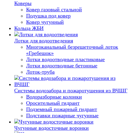
Коверы
Ковер газовый стальной
Подушка под ковер
Ковер чугунный
Кольца ЖБИ
Лотки для водоотведения
Многоканальный безрешеточный лоток
«Гребешок»
Лотки водоотводные пластиковые
Лотки водоотводные бетонные
Лоток-труба
Системы водозабора и пожаротушения из ВЧШГ
Водоразборные колонки
Оросительный гидрант
Подземный пожарный гидрант
Подставки пожарные чугунные
Чугунные водосточные воронки