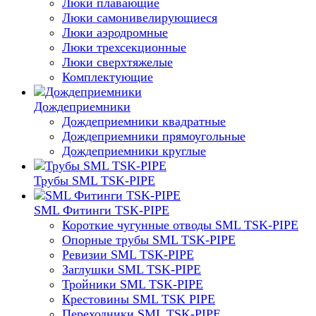
Люки плавающие
Люки самонивелирующиеся
Люки аэродромные
Люки трехсекционные
Люки сверхтяжелые
Комплектующие
Дождеприемники
Дождеприемники квадратные
Дождеприемники прямоугольные
Дождеприемники круглые
Трубы SML TSK-PIPE
SML Фитинги TSK-PIPE
Короткие чугунные отводы SML TSK-PIPE
Опорные трубы SML TSK-PIPE
Ревизии SML TSK-PIPE
Заглушки SML TSK-PIPE
Тройники SML TSK-PIPE
Крестовины SML TSK PIPE
Переходники SML TSK-PIPE