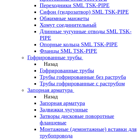
Переходники SML TSK-PIPE
Сифон (гидрозатвор) SML TSK-PIPE
Обжимные манжеты
Хомут соединительный
Длинные чугунные отводы SML TSK-
PIPE
Опорные кольца SML TSK-PIPE
Фланцы SML TSK-PIPE
Гофрированные трубы
Назад
Гофрированные трубы
Трубы гофрированные без раструба
Трубы гофрированные с раструбом
Запорная арматура
Назад
Запорная арматура
Задвижки чугунные
Затворы дисковые поворотные
фланцевые
Монтажные (демонтажные) вставки для
трубопровода