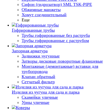
Сифон (гидрозатвор) SML TSK-PIPE
Обжимные манжеты
Хомут соединительный
Еще
Гофрированные трубы
Трубы гофрированные без раструба
Трубы гофрированные с раструбом
Запорная арматура
Задвижки чугунные
Затворы дисковые поворотные фланцевые
Монтажные (демонтажные) вставки для
трубопровода
Клапан обратный
Сетчатый фильтр
Изделия из чугуна для сада и парка
Скамейки уличные
Урны уличные