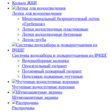
Кольца ЖБИ
Лотки для водоотведения
Многоканальный безрешеточный лоток
«Гребешок»
Лотки водоотводные пластиковые
Лотки водоотводные бетонные
Лоток-труба
Системы водозабора и пожаротушения из ВЧШГ
Водоразборные колонки
Оросительный гидрант
Подземный пожарный гидрант
Подставки пожарные чугунные
Чугунные водосточные воронки
Шумозащитные экраны
Распродажа