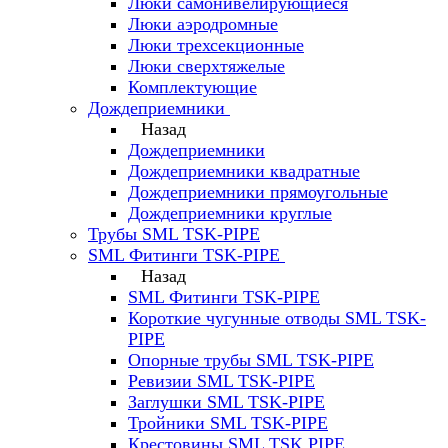
Люки самонивелирующиеся
Люки аэродромные
Люки трехсекционные
Люки сверхтяжелые
Комплектующие
Дождеприемники
Назад
Дождеприемники
Дождеприемники квадратные
Дождеприемники прямоугольные
Дождеприемники круглые
Трубы SML TSK-PIPE
SML Фитинги TSK-PIPE
Назад
SML Фитинги TSK-PIPE
Короткие чугунные отводы SML TSK-
PIPE
Опорные трубы SML TSK-PIPE
Ревизии SML TSK-PIPE
Заглушки SML TSK-PIPE
Тройники SML TSK-PIPE
Крестовины SML TSK PIPE