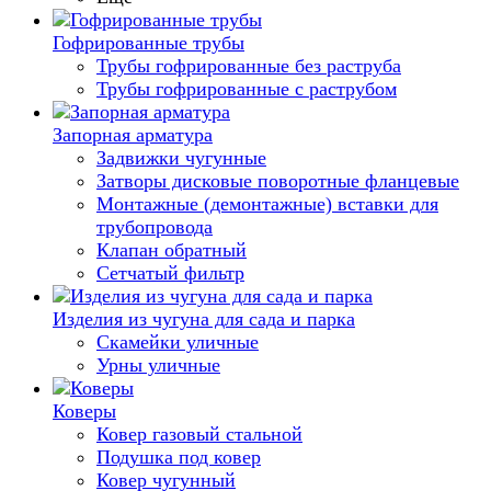
Гофрированные трубы
Трубы гофрированные без раструба
Трубы гофрированные с раструбом
Запорная арматура
Задвижки чугунные
Затворы дисковые поворотные фланцевые
Монтажные (демонтажные) вставки для
трубопровода
Клапан обратный
Сетчатый фильтр
Изделия из чугуна для сада и парка
Скамейки уличные
Урны уличные
Коверы
Ковер газовый стальной
Подушка под ковер
Ковер чугунный