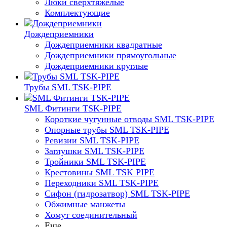
Люки сверхтяжелые
Комплектующие
Дождеприемники
Дождеприемники квадратные
Дождеприемники прямоугольные
Дождеприемники круглые
Трубы SML TSK-PIPE
SML Фитинги TSK-PIPE
Короткие чугунные отводы SML TSK-PIPE
Опорные трубы SML TSK-PIPE
Ревизии SML TSK-PIPE
Заглушки SML TSK-PIPE
Тройники SML TSK-PIPE
Крестовины SML TSK PIPE
Переходники SML TSK-PIPE
Сифон (гидрозатвор) SML TSK-PIPE
Обжимные манжеты
Хомут соединительный
Еще