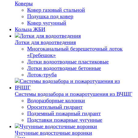
Коверы
Ковер газовый стальной
Подушка под ковер
Ковер чугунный
Кольца ЖБИ
Лотки для водоотведения
Многоканальный безрешеточный лоток
«Гребешок»
Лотки водоотводные пластиковые
Лотки водоотводные бетонные
Лоток-труба
Системы водозабора и пожаротушения из ВЧШГ
Водоразборные колонки
Оросительный гидрант
Подземный пожарный гидрант
Подставки пожарные чугунные
Чугунные водосточные воронки