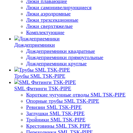
Люки плавающие
Люки самонивелирующиеся
Люки аэродромные
Люки трехсекционные
Люки сверхтяжелые
Комплектующие
Дождеприемники
Дождеприемники квадратные
Дождеприемники прямоугольные
Дождеприемники круглые
Трубы SML TSK-PIPE
SML Фитинги TSK-PIPE
Короткие чугунные отводы SML TSK-PIPE
Опорные трубы SML TSK-PIPE
Ревизии SML TSK-PIPE
Заглушки SML TSK-PIPE
Тройники SML TSK-PIPE
Крестовины SML TSK PIPE
Переходники SML TSK-PIPE