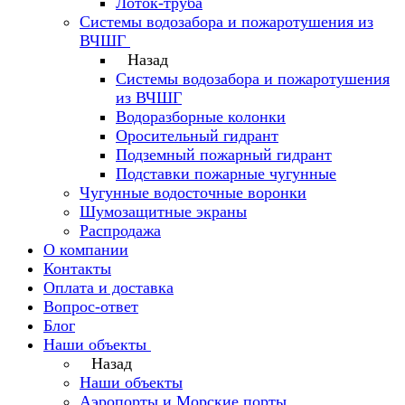
Лоток-труба
Системы водозабора и пожаротушения из
ВЧШГ
Назад
Системы водозабора и пожаротушения
из ВЧШГ
Водоразборные колонки
Оросительный гидрант
Подземный пожарный гидрант
Подставки пожарные чугунные
Чугунные водосточные воронки
Шумозащитные экраны
Распродажа
О компании
Контакты
Оплата и доставка
Вопрос-ответ
Блог
Наши объекты
Назад
Наши объекты
Аэропорты и Морские порты