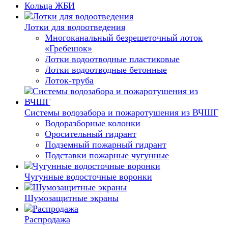
Кольца ЖБИ
Лотки для водоотведения
Многоканальный безрешеточный лоток
«Гребешок»
Лотки водоотводные пластиковые
Лотки водоотводные бетонные
Лоток-труба
Системы водозабора и пожаротушения из ВЧШГ
Водоразборные колонки
Оросительный гидрант
Подземный пожарный гидрант
Подставки пожарные чугунные
Чугунные водосточные воронки
Шумозащитные экраны
Распродажа