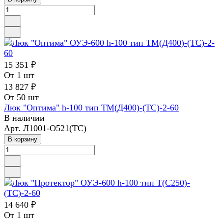
15 351 ₽
От 1 шт
13 827 ₽
От 50 шт
Люк "Оптима" h-100 тип ТМ(Д400)-(ТС)-2-60
В наличии
Арт.
Л1001-О521(ТС)
В корзину
14 640 ₽
От 1 шт