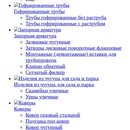
Гофрированные трубы
Трубы гофрированные без раструба
Трубы гофрированные с раструбом
Запорная арматура
Задвижки чугунные
Затворы дисковые поворотные фланцевые
Монтажные (демонтажные) вставки для
трубопровода
Клапан обратный
Сетчатый фильтр
Изделия из чугуна для сада и парка
Скамейки уличные
Урны уличные
Коверы
Ковер газовый стальной
Подушка под ковер
Ковер чугунный