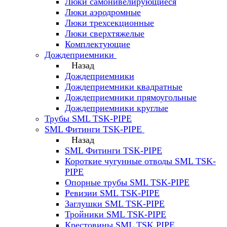
Люки самонивелирующиеся
Люки аэродромные
Люки трехсекционные
Люки сверхтяжелые
Комплектующие
Дождеприемники
Назад
Дождеприемники
Дождеприемники квадратные
Дождеприемники прямоугольные
Дождеприемники круглые
Трубы SML TSK-PIPE
SML Фитинги TSK-PIPE
Назад
SML Фитинги TSK-PIPE
Короткие чугунные отводы SML TSK-
PIPE
Опорные трубы SML TSK-PIPE
Ревизии SML TSK-PIPE
Заглушки SML TSK-PIPE
Тройники SML TSK-PIPE
Крестовины SML TSK PIPE