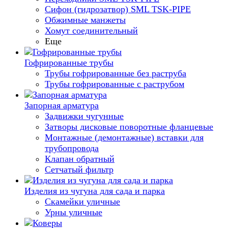
Сифон (гидрозатвор) SML TSK-PIPE
Обжимные манжеты
Хомут соединительный
Еще
Гофрированные трубы
Трубы гофрированные без раструба
Трубы гофрированные с раструбом
Запорная арматура
Задвижки чугунные
Затворы дисковые поворотные фланцевые
Монтажные (демонтажные) вставки для
трубопровода
Клапан обратный
Сетчатый фильтр
Изделия из чугуна для сада и парка
Скамейки уличные
Урны уличные