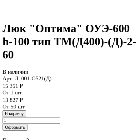
Люк "Оптима" ОУЭ-600
h-100 тип ТМ(Д400)-(Д)-2-
60
В наличии
Арт.
Л1001-О521(Д)
15 351 ₽
От 1 шт
13 827 ₽
От 50 шт
В корзину
Оформить