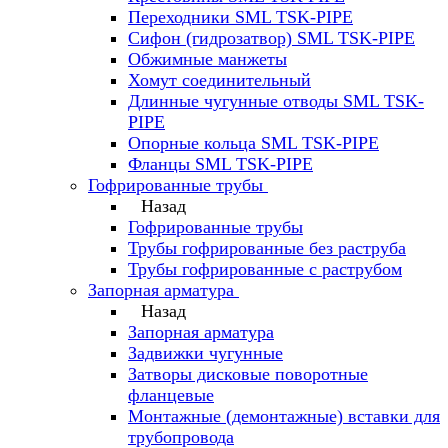
Переходники SML TSK-PIPE
Сифон (гидрозатвор) SML TSK-PIPE
Обжимные манжеты
Хомут соединительный
Длинные чугунные отводы SML TSK-
PIPE
Опорные кольца SML TSK-PIPE
Фланцы SML TSK-PIPE
Гофрированные трубы
Назад
Гофрированные трубы
Трубы гофрированные без раструба
Трубы гофрированные с раструбом
Запорная арматура
Назад
Запорная арматура
Задвижки чугунные
Затворы дисковые поворотные
фланцевые
Монтажные (демонтажные) вставки для
трубопровода