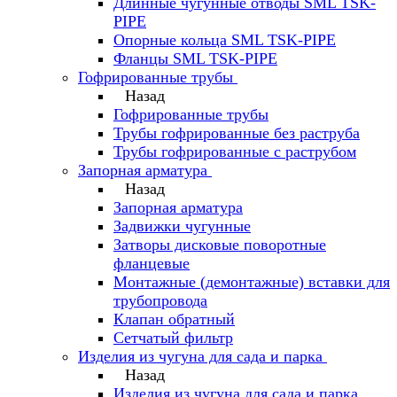
Длинные чугунные отводы SML TSK-
PIPE
Опорные кольца SML TSK-PIPE
Фланцы SML TSK-PIPE
Гофрированные трубы
Назад
Гофрированные трубы
Трубы гофрированные без раструба
Трубы гофрированные с раструбом
Запорная арматура
Назад
Запорная арматура
Задвижки чугунные
Затворы дисковые поворотные
фланцевые
Монтажные (демонтажные) вставки для
трубопровода
Клапан обратный
Сетчатый фильтр
Изделия из чугуна для сада и парка
Назад
Изделия из чугуна для сада и парка