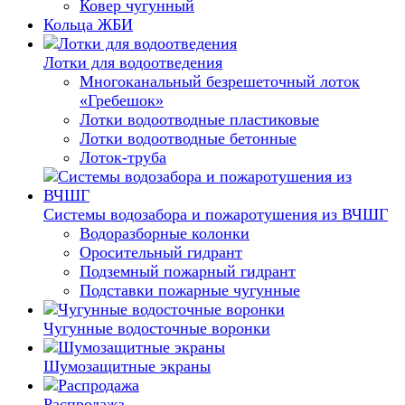
Ковер чугунный
Кольца ЖБИ
Лотки для водоотведения
Многоканальный безрешеточный лоток
«Гребешок»
Лотки водоотводные пластиковые
Лотки водоотводные бетонные
Лоток-труба
Системы водозабора и пожаротушения из ВЧШГ
Водоразборные колонки
Оросительный гидрант
Подземный пожарный гидрант
Подставки пожарные чугунные
Чугунные водосточные воронки
Шумозащитные экраны
Распродажа