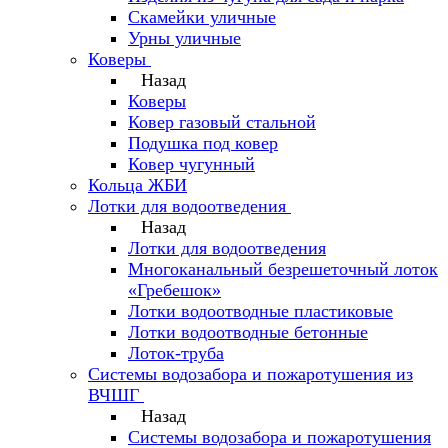
Скамейки уличные
Урны уличные
Коверы
Назад
Коверы
Ковер газовый стальной
Подушка под ковер
Ковер чугунный
Кольца ЖБИ
Лотки для водоотведения
Назад
Лотки для водоотведения
Многоканальный безрешеточный лоток
«Гребешок»
Лотки водоотводные пластиковые
Лотки водоотводные бетонные
Лоток-труба
Системы водозабора и пожаротушения из
ВЧШГ
Назад
Системы водозабора и пожаротушения