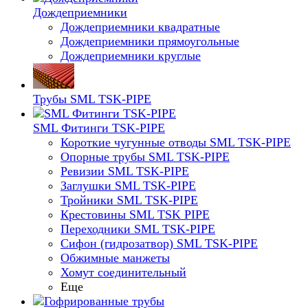
Дождеприемники
Дождеприемники квадратные
Дождеприемники прямоугольные
Дождеприемники круглые
Трубы SML TSK-PIPE
SML Фитинги TSK-PIPE
Короткие чугунные отводы SML TSK-PIPE
Опорные трубы SML TSK-PIPE
Ревизии SML TSK-PIPE
Заглушки SML TSK-PIPE
Тройники SML TSK-PIPE
Крестовины SML TSK PIPE
Переходники SML TSK-PIPE
Сифон (гидрозатвор) SML TSK-PIPE
Обжимные манжеты
Хомут соединительный
Еще