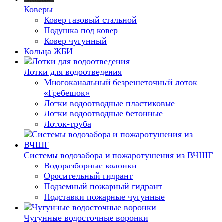
Коверы
Ковер газовый стальной
Подушка под ковер
Ковер чугунный
Кольца ЖБИ
Лотки для водоотведения
Многоканальный безрешеточный лоток
«Гребешок»
Лотки водоотводные пластиковые
Лотки водоотводные бетонные
Лоток-труба
Системы водозабора и пожаротушения из ВЧШГ
Водоразборные колонки
Оросительный гидрант
Подземный пожарный гидрант
Подставки пожарные чугунные
Чугунные водосточные воронки