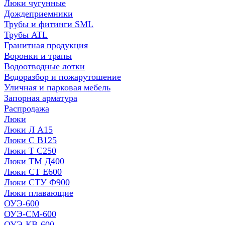
Люки чугунные
Дождеприемники
Трубы и фитинги SML
Трубы ATL
Гранитная продукция
Воронки и трапы
Водоотводные лотки
Водоразбор и пожарутошение
Уличная и парковая мебель
Запорная арматура
Распродажа
Люки
Люки Л А15
Люки С В125
Люки Т С250
Люки ТМ Д400
Люки СТ Е600
Люки СТУ Ф900
Люки плавающие
ОУЭ-600
ОУЭ-СМ-600
ОУЭ-КВ-600