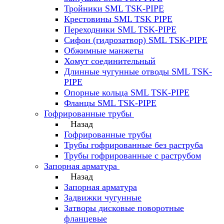
Тройники SML TSK-PIPE
Крестовины SML TSK PIPE
Переходники SML TSK-PIPE
Сифон (гидрозатвор) SML TSK-PIPE
Обжимные манжеты
Хомут соединительный
Длинные чугунные отводы SML TSK-
PIPE
Опорные кольца SML TSK-PIPE
Фланцы SML TSK-PIPE
Гофрированные трубы
Назад
Гофрированные трубы
Трубы гофрированные без раструба
Трубы гофрированные с раструбом
Запорная арматура
Назад
Запорная арматура
Задвижки чугунные
Затворы дисковые поворотные
фланцевые