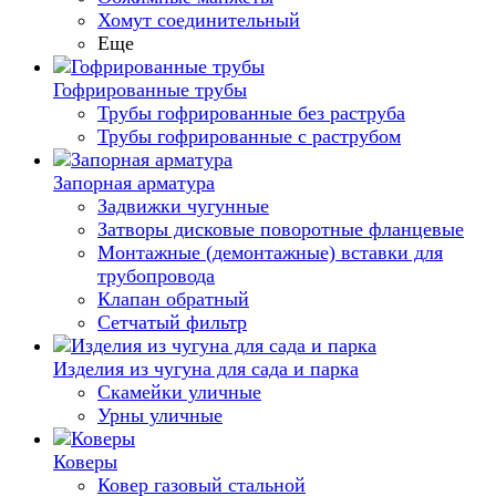
Хомут соединительный
Еще
Гофрированные трубы
Трубы гофрированные без раструба
Трубы гофрированные с раструбом
Запорная арматура
Задвижки чугунные
Затворы дисковые поворотные фланцевые
Монтажные (демонтажные) вставки для
трубопровода
Клапан обратный
Сетчатый фильтр
Изделия из чугуна для сада и парка
Скамейки уличные
Урны уличные
Коверы
Ковер газовый стальной