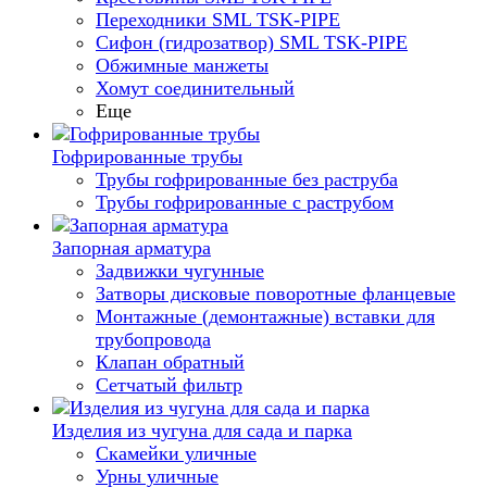
Переходники SML TSK-PIPE
Сифон (гидрозатвор) SML TSK-PIPE
Обжимные манжеты
Хомут соединительный
Еще
Гофрированные трубы
Трубы гофрированные без раструба
Трубы гофрированные с раструбом
Запорная арматура
Задвижки чугунные
Затворы дисковые поворотные фланцевые
Монтажные (демонтажные) вставки для
трубопровода
Клапан обратный
Сетчатый фильтр
Изделия из чугуна для сада и парка
Скамейки уличные
Урны уличные