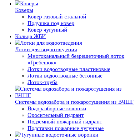
Коверы
Ковер газовый стальной
Подушка под ковер
Ковер чугунный
Кольца ЖБИ
Лотки для водоотведения
Многоканальный безрешеточный лоток
«Гребешок»
Лотки водоотводные пластиковые
Лотки водоотводные бетонные
Лоток-труба
Системы водозабора и пожаротушения из ВЧШГ
Водоразборные колонки
Оросительный гидрант
Подземный пожарный гидрант
Подставки пожарные чугунные