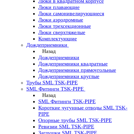
Люки в квадратном корпусе
Люки плавающие
Люки самонивелирующиеся
Люки аэродромные
Люки трехсекционные
Люки сверхтяжелые
Комплектующие
Дождеприемники
Назад
Дождеприемники
Дождеприемники квадратные
Дождеприемники прямоугольные
Дождеприемники круглые
Трубы SML TSK-PIPE
SML Фитинги TSK-PIPE
Назад
SML Фитинги TSK-PIPE
Короткие чугунные отводы SML TSK-
PIPE
Опорные трубы SML TSK-PIPE
Ревизии SML TSK-PIPE
Заглушки SML TSK-PIPE