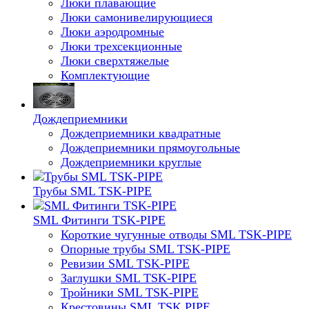
Люки плавающие
Люки самонивелирующиеся
Люки аэродромные
Люки трехсекционные
Люки сверхтяжелые
Комплектующие
Дождеприемники
Дождеприемники квадратные
Дождеприемники прямоугольные
Дождеприемники круглые
Трубы SML TSK-PIPE
SML Фитинги TSK-PIPE
Короткие чугунные отводы SML TSK-PIPE
Опорные трубы SML TSK-PIPE
Ревизии SML TSK-PIPE
Заглушки SML TSK-PIPE
Тройники SML TSK-PIPE
Крестовины SML TSK PIPE