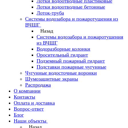
Лотки водоотводные пластиковые
Лотки водоотводные бетонные
Лоток-труба
Системы водозабора и пожаротушения из
ВЧШГ
Назад
Системы водозабора и пожаротушения
из ВЧШГ
Водоразборные колонки
Оросительный гидрант
Подземный пожарный гидрант
Подставки пожарные чугунные
Чугунные водосточные воронки
Шумозащитные экраны
Распродажа
О компании
Контакты
Оплата и доставка
Вопрос-ответ
Блог
Наши объекты
Назад