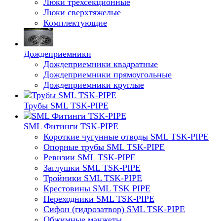
Люки трехсекционные
Люки сверхтяжелые
Комплектующие
Дождеприемники
Дождеприемники квадратные
Дождеприемники прямоугольные
Дождеприемники круглые
Трубы SML TSK-PIPE
SML Фитинги TSK-PIPE
Короткие чугунные отводы SML TSK-PIPE
Опорные трубы SML TSK-PIPE
Ревизии SML TSK-PIPE
Заглушки SML TSK-PIPE
Тройники SML TSK-PIPE
Крестовины SML TSK PIPE
Переходники SML TSK-PIPE
Сифон (гидрозатвор) SML TSK-PIPE
Обжимные манжеты