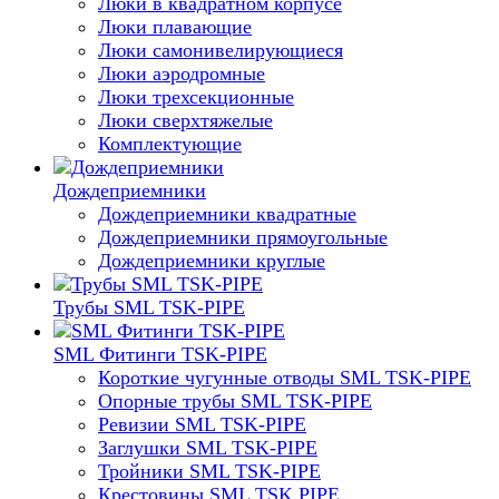
Люки в квадратном корпусе
Люки плавающие
Люки самонивелирующиеся
Люки аэродромные
Люки трехсекционные
Люки сверхтяжелые
Комплектующие
Дождеприемники
Дождеприемники квадратные
Дождеприемники прямоугольные
Дождеприемники круглые
Трубы SML TSK-PIPE
SML Фитинги TSK-PIPE
Короткие чугунные отводы SML TSK-PIPE
Опорные трубы SML TSK-PIPE
Ревизии SML TSK-PIPE
Заглушки SML TSK-PIPE
Тройники SML TSK-PIPE
Крестовины SML TSK PIPE