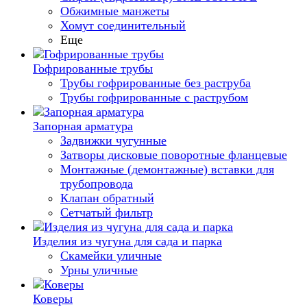
Обжимные манжеты
Хомут соединительный
Еще
Гофрированные трубы
Трубы гофрированные без раструба
Трубы гофрированные с раструбом
Запорная арматура
Задвижки чугунные
Затворы дисковые поворотные фланцевые
Монтажные (демонтажные) вставки для
трубопровода
Клапан обратный
Сетчатый фильтр
Изделия из чугуна для сада и парка
Скамейки уличные
Урны уличные
Коверы