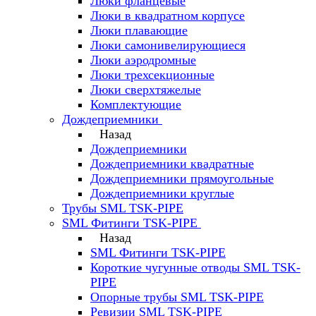
Люки фланцевые
Люки в квадратном корпусе
Люки плавающие
Люки самонивелирующиеся
Люки аэродромные
Люки трехсекционные
Люки сверхтяжелые
Комплектующие
Дождеприемники
Назад
Дождеприемники
Дождеприемники квадратные
Дождеприемники прямоугольные
Дождеприемники круглые
Трубы SML TSK-PIPE
SML Фитинги TSK-PIPE
Назад
SML Фитинги TSK-PIPE
Короткие чугунные отводы SML TSK-
PIPE
Опорные трубы SML TSK-PIPE
Ревизии SML TSK-PIPE