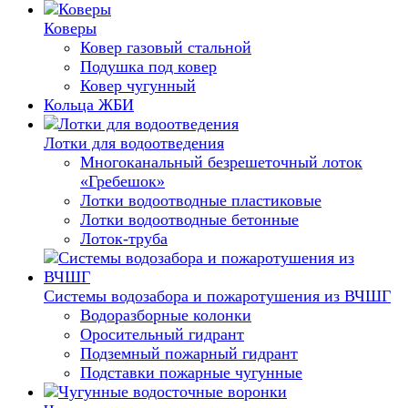
Коверы
Ковер газовый стальной
Подушка под ковер
Ковер чугунный
Кольца ЖБИ
Лотки для водоотведения
Многоканальный безрешеточный лоток
«Гребешок»
Лотки водоотводные пластиковые
Лотки водоотводные бетонные
Лоток-труба
Системы водозабора и пожаротушения из ВЧШГ
Водоразборные колонки
Оросительный гидрант
Подземный пожарный гидрант
Подставки пожарные чугунные