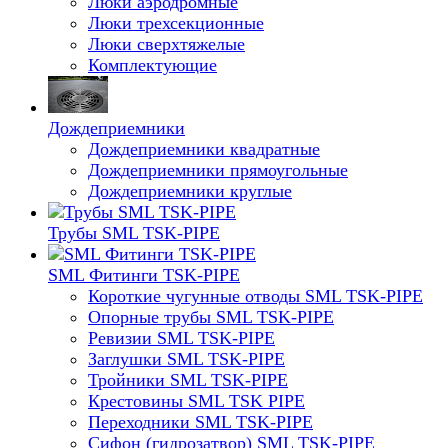
Люки аэродромные
Люки трехсекционные
Люки сверхтяжелые
Комплектующие
Дождеприемники
Дождеприемники квадратные
Дождеприемники прямоугольные
Дождеприемники круглые
Трубы SML TSK-PIPE
SML Фитинги TSK-PIPE
Короткие чугунные отводы SML TSK-PIPE
Опорные трубы SML TSK-PIPE
Ревизии SML TSK-PIPE
Заглушки SML TSK-PIPE
Тройники SML TSK-PIPE
Крестовины SML TSK PIPE
Переходники SML TSK-PIPE
Сифон (гидрозатвор) SML TSK-PIPE