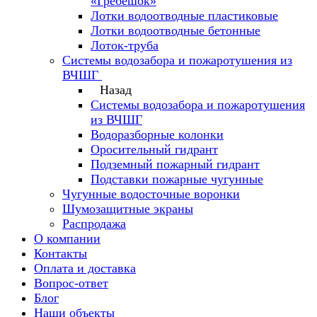
«Гребешок»
Лотки водоотводные пластиковые
Лотки водоотводные бетонные
Лоток-труба
Системы водозабора и пожаротушения из
ВЧШГ
Назад
Системы водозабора и пожаротушения
из ВЧШГ
Водоразборные колонки
Оросительный гидрант
Подземный пожарный гидрант
Подставки пожарные чугунные
Чугунные водосточные воронки
Шумозащитные экраны
Распродажа
О компании
Контакты
Оплата и доставка
Вопрос-ответ
Блог
Наши объекты