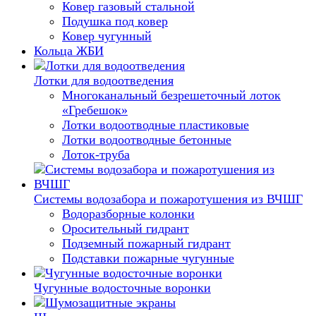
Ковер газовый стальной
Подушка под ковер
Ковер чугунный
Кольца ЖБИ
Лотки для водоотведения
Многоканальный безрешеточный лоток
«Гребешок»
Лотки водоотводные пластиковые
Лотки водоотводные бетонные
Лоток-труба
Системы водозабора и пожаротушения из ВЧШГ
Водоразборные колонки
Оросительный гидрант
Подземный пожарный гидрант
Подставки пожарные чугунные
Чугунные водосточные воронки