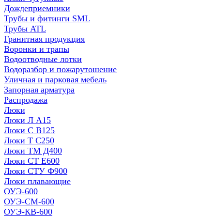
Дождеприемники
Трубы и фитинги SML
Трубы ATL
Гранитная продукция
Воронки и трапы
Водоотводные лотки
Водоразбор и пожарутошение
Уличная и парковая мебель
Запорная арматура
Распродажа
Люки
Люки Л А15
Люки С В125
Люки Т С250
Люки ТМ Д400
Люки СТ Е600
Люки СТУ Ф900
Люки плавающие
ОУЭ-600
ОУЭ-СМ-600
ОУЭ-КВ-600