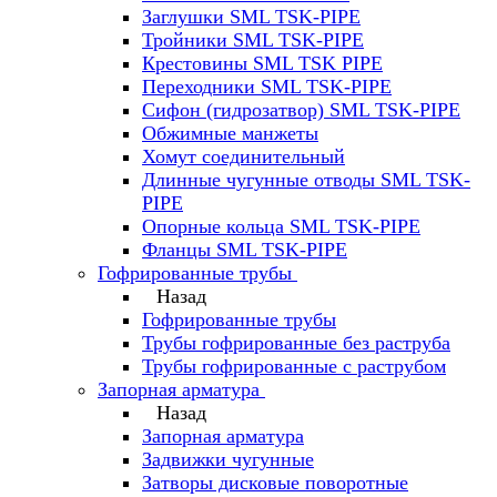
Заглушки SML TSK-PIPE
Тройники SML TSK-PIPE
Крестовины SML TSK PIPE
Переходники SML TSK-PIPE
Сифон (гидрозатвор) SML TSK-PIPE
Обжимные манжеты
Хомут соединительный
Длинные чугунные отводы SML TSK-
PIPE
Опорные кольца SML TSK-PIPE
Фланцы SML TSK-PIPE
Гофрированные трубы
Назад
Гофрированные трубы
Трубы гофрированные без раструба
Трубы гофрированные с раструбом
Запорная арматура
Назад
Запорная арматура
Задвижки чугунные
Затворы дисковые поворотные