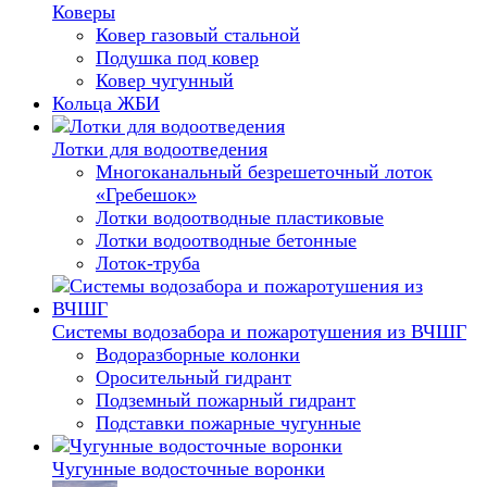
Коверы
Ковер газовый стальной
Подушка под ковер
Ковер чугунный
Кольца ЖБИ
Лотки для водоотведения
Многоканальный безрешеточный лоток
«Гребешок»
Лотки водоотводные пластиковые
Лотки водоотводные бетонные
Лоток-труба
Системы водозабора и пожаротушения из ВЧШГ
Водоразборные колонки
Оросительный гидрант
Подземный пожарный гидрант
Подставки пожарные чугунные
Чугунные водосточные воронки