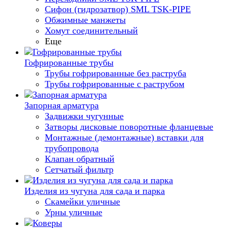
Сифон (гидрозатвор) SML TSK-PIPE
Обжимные манжеты
Хомут соединительный
Еще
Гофрированные трубы
Трубы гофрированные без раструба
Трубы гофрированные с раструбом
Запорная арматура
Задвижки чугунные
Затворы дисковые поворотные фланцевые
Монтажные (демонтажные) вставки для
трубопровода
Клапан обратный
Сетчатый фильтр
Изделия из чугуна для сада и парка
Скамейки уличные
Урны уличные