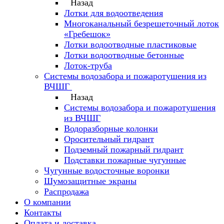
Назад
Лотки для водоотведения
Многоканальный безрешеточный лоток
«Гребешок»
Лотки водоотводные пластиковые
Лотки водоотводные бетонные
Лоток-труба
Системы водозабора и пожаротушения из
ВЧШГ
Назад
Системы водозабора и пожаротушения
из ВЧШГ
Водоразборные колонки
Оросительный гидрант
Подземный пожарный гидрант
Подставки пожарные чугунные
Чугунные водосточные воронки
Шумозащитные экраны
Распродажа
О компании
Контакты
Оплата и доставка