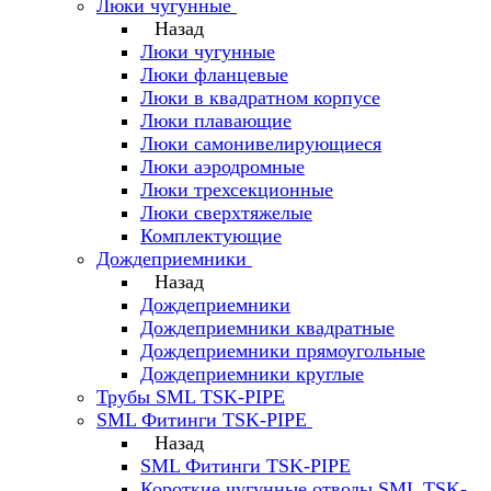
Люки чугунные
Назад
Люки чугунные
Люки фланцевые
Люки в квадратном корпусе
Люки плавающие
Люки самонивелирующиеся
Люки аэродромные
Люки трехсекционные
Люки сверхтяжелые
Комплектующие
Дождеприемники
Назад
Дождеприемники
Дождеприемники квадратные
Дождеприемники прямоугольные
Дождеприемники круглые
Трубы SML TSK-PIPE
SML Фитинги TSK-PIPE
Назад
SML Фитинги TSK-PIPE
Короткие чугунные отводы SML TSK-