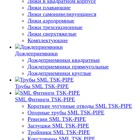
Люки в квадратном корпусе
Люки плавающие
Люки самонивелирующиеся
Люки аэродромные
Люки трехсекционные
Люки сверхтяжелые
Комплектующие
Дождеприемники
Дождеприемники квадратные
Дождеприемники прямоугольные
Дождеприемники круглые
Трубы SML TSK-PIPE
SML Фитинги TSK-PIPE
Короткие чугунные отводы SML TSK-PIPE
Опорные трубы SML TSK-PIPE
Ревизии SML TSK-PIPE
Заглушки SML TSK-PIPE
Тройники SML TSK-PIPE
Крестовины SML TSK PIPE