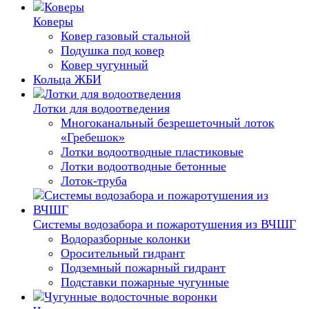
Коверы
Ковер газовый стальной
Подушка под ковер
Ковер чугунный
Кольца ЖБИ
Лотки для водоотведения
Многоканальный безрешеточный лоток
«Гребешок»
Лотки водоотводные пластиковые
Лотки водоотводные бетонные
Лоток-труба
Системы водозабора и пожаротушения из ВЧШГ
Водоразборные колонки
Оросительный гидрант
Подземный пожарный гидрант
Подставки пожарные чугунные