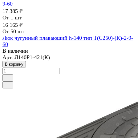
17 385 ₽
От 1 шт
16 165 ₽
От 50 шт
Люк чугунный плавающий h-140 тип Т(С250)-(К)-2-9-
60
В наличии
Арт.
Л140Р1-421(К)
В корзину