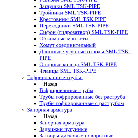
Заглушки SML TSK-PIPE
Тройники SML TSK-PIPE
Крестовины SML TSK PIPE
Переходники SML TSK-PIPE
Сифон (гидрозатвор) SML TSK-PIPE
Обжимные манжеты
Хомут соединительный
Длинные чугунные отводы SML TSK-
PIPE
Опорные кольца SML TSK-PIPE
Фланцы SML TSK-PIPE
Гофрированные трубы
Назад
Гофрированные трубы
Трубы гофрированные без раструба
Трубы гофрированные с раструбом
Запорная арматура
Назад
Запорная арматура
Задвижки чугунные
Затворы дисковые поворотные