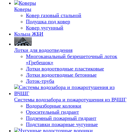
Коверы
Ковер газовый стальной
Подушка под ковер
Ковер чугунный
Кольца ЖБИ
Лотки для водоотведения
Многоканальный безрешеточный лоток
«Гребешок»
Лотки водоотводные пластиковые
Лотки водоотводные бетонные
Лоток-труба
Системы водозабора и пожаротушения из ВЧШГ
Водоразборные колонки
Оросительный гидрант
Подземный пожарный гидрант
Подставки пожарные чугунные