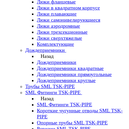
Люки фланцевые
Люки в квадратном корпусе
Люки плавающие
Люки самонивелирующиеся
Люки аэродромные
Люки трехсекционные
Люки сверхтяжелые
Комплектующие
Дождеприемники
Назад
Дождеприемники
Дождеприемники квадратные
Дождеприемники прямоугольные
Дождеприемники круглые
Трубы SML TSK-PIPE
SML Фитинги TSK-PIPE
Назад
SML Фитинги TSK-PIPE
Короткие чугунные отводы SML TSK-
PIPE
Опорные трубы SML TSK-PIPE
Ревизии SML TSK-PIPE