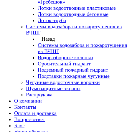
«Гребешок»
Лотки водоотводные пластиковые
Лотки водоотводные бетонные
Лоток-труба
Системы водозабора и пожаротушения из
ВЧШГ
Назад
Системы водозабора и пожаротушения
из ВЧШГ
Водоразборные колонки
Оросительный гидрант
Подземный пожарный гидрант
Подставки пожарные чугунные
Чугунные водосточные воронки
Шумозащитные экраны
Распродажа
О компании
Контакты
Оплата и доставка
Вопрос-ответ
Блог
Наши объекты