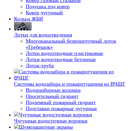
Ковер газовый стальной
Подушка под ковер
Ковер чугунный
Кольца ЖБИ
Лотки для водоотведения
Многоканальный безрешеточный лоток
«Гребешок»
Лотки водоотводные пластиковые
Лотки водоотводные бетонные
Лоток-труба
Системы водозабора и пожаротушения из ВЧШГ
Водоразборные колонки
Оросительный гидрант
Подземный пожарный гидрант
Подставки пожарные чугунные
Чугунные водосточные воронки