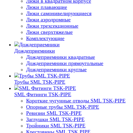
Люки в квадратном корпусе
Люки плавающие
Люки самонивелирующиеся
Люки аэродромные
Люки трехсекционные
Люки сверхтяжелые
Комплектующие
Дождеприемники
Дождеприемники квадратные
Дождеприемники прямоугольные
Дождеприемники круглые
Трубы SML TSK-PIPE
SML Фитинги TSK-PIPE
Короткие чугунные отводы SML TSK-PIPE
Опорные трубы SML TSK-PIPE
Ревизии SML TSK-PIPE
Заглушки SML TSK-PIPE
Тройники SML TSK-PIPE
Крестовины SML TSK PIPE