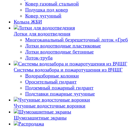
Ковер газовый стальной
Подушка под ковер
Ковер чугунный
Кольца ЖБИ
Лотки для водоотведения
Многоканальный безрешеточный лоток «Гре
Лотки водоотводные пластиковые
Лотки водоотводные бетонные
Лоток-труба
Системы водозабора и пожаротушения из ВЧШГ
Водоразборные колонки
Оросительный гидрант
Подземный пожарный гидрант
Подставки пожарные чугунные
Чугунные водосточные воронки
Шумозащитные экраны