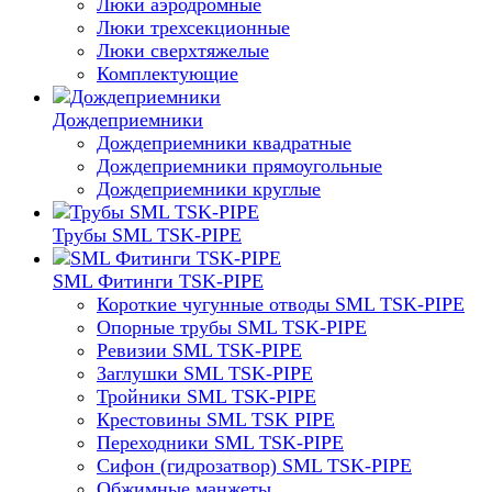
Люки аэродромные
Люки трехсекционные
Люки сверхтяжелые
Комплектующие
Дождеприемники
Дождеприемники квадратные
Дождеприемники прямоугольные
Дождеприемники круглые
Трубы SML TSK-PIPE
SML Фитинги TSK-PIPE
Короткие чугунные отводы SML TSK-PIPE
Опорные трубы SML TSK-PIPE
Ревизии SML TSK-PIPE
Заглушки SML TSK-PIPE
Тройники SML TSK-PIPE
Крестовины SML TSK PIPE
Переходники SML TSK-PIPE
Сифон (гидрозатвор) SML TSK-PIPE
Обжимные манжеты