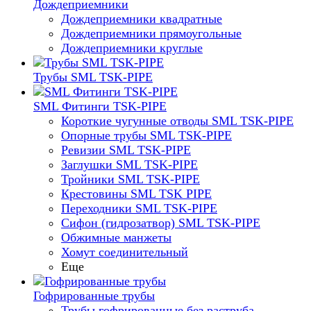
Дождеприемники
Дождеприемники квадратные
Дождеприемники прямоугольные
Дождеприемники круглые
Трубы SML TSK-PIPE
SML Фитинги TSK-PIPE
Короткие чугунные отводы SML TSK-PIPE
Опорные трубы SML TSK-PIPE
Ревизии SML TSK-PIPE
Заглушки SML TSK-PIPE
Тройники SML TSK-PIPE
Крестовины SML TSK PIPE
Переходники SML TSK-PIPE
Сифон (гидрозатвор) SML TSK-PIPE
Обжимные манжеты
Хомут соединительный
Еще
Гофрированные трубы
Трубы гофрированные без раструба