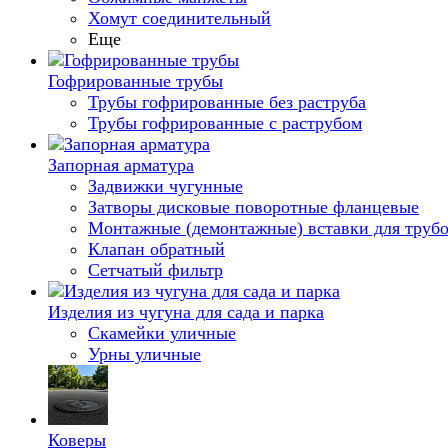
Хомут соединительный
Еще
Гофрированные трубы
Трубы гофрированные без раструба
Трубы гофрированные с раструбом
Запорная арматура
Задвижки чугунные
Затворы дисковые поворотные фланцевые
Монтажные (демонтажные) вставки для труб
Клапан обратный
Сетчатый фильтр
Изделия из чугуна для сада и парка
Скамейки уличные
Урны уличные
Коверы