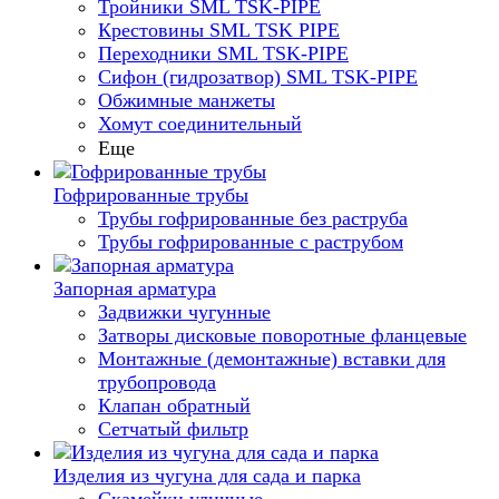
Тройники SML TSK-PIPE
Крестовины SML TSK PIPE
Переходники SML TSK-PIPE
Сифон (гидрозатвор) SML TSK-PIPE
Обжимные манжеты
Хомут соединительный
Еще
Гофрированные трубы
Трубы гофрированные без раструба
Трубы гофрированные с раструбом
Запорная арматура
Задвижки чугунные
Затворы дисковые поворотные фланцевые
Монтажные (демонтажные) вставки для
трубопровода
Клапан обратный
Сетчатый фильтр
Изделия из чугуна для сада и парка
Скамейки уличные