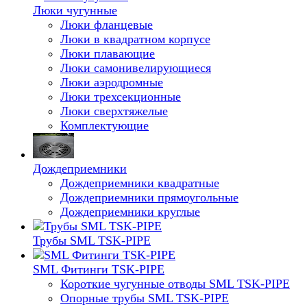
Люки чугунные
Люки фланцевые
Люки в квадратном корпусе
Люки плавающие
Люки самонивелирующиеся
Люки аэродромные
Люки трехсекционные
Люки сверхтяжелые
Комплектующие
Дождеприемники
Дождеприемники квадратные
Дождеприемники прямоугольные
Дождеприемники круглые
Трубы SML TSK-PIPE
SML Фитинги TSK-PIPE
Короткие чугунные отводы SML TSK-PIPE
Опорные трубы SML TSK-PIPE