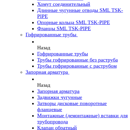
Хомут соединительный
Длинные чугунные отводы SML TSK-
PIPE
Опорные кольца SML TSK-PIPE
Фланцы SML TSK-PIPE
Гофрированные трубы
Назад
Гофрированные трубы
Трубы гофрированные без раструба
Трубы гофрированные с раструбом
Запорная арматура
Назад
Запорная арматура
Задвижки чугунные
Затворы дисковые поворотные
фланцевые
Монтажные (демонтажные) вставки для
трубопровода
Клапан обратный