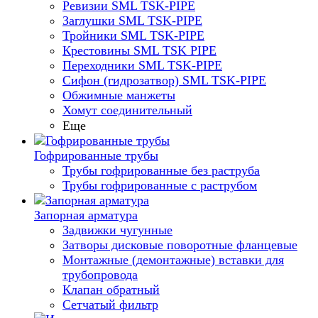
Ревизии SML TSK-PIPE
Заглушки SML TSK-PIPE
Тройники SML TSK-PIPE
Крестовины SML TSK PIPE
Переходники SML TSK-PIPE
Сифон (гидрозатвор) SML TSK-PIPE
Обжимные манжеты
Хомут соединительный
Еще
Гофрированные трубы
Трубы гофрированные без раструба
Трубы гофрированные с раструбом
Запорная арматура
Задвижки чугунные
Затворы дисковые поворотные фланцевые
Монтажные (демонтажные) вставки для
трубопровода
Клапан обратный
Сетчатый фильтр