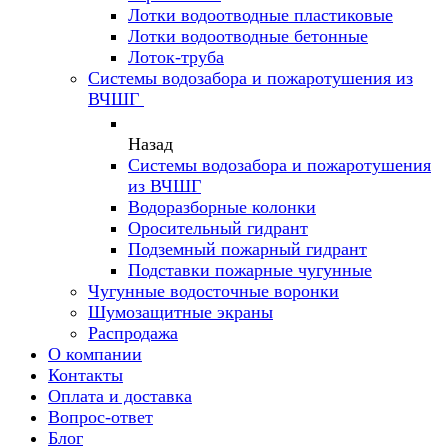
Лотки водоотводные пластиковые
Лотки водоотводные бетонные
Лоток-труба
Системы водозабора и пожаротушения из
ВЧШГ
Назад
Системы водозабора и пожаротушения
из ВЧШГ
Водоразборные колонки
Оросительный гидрант
Подземный пожарный гидрант
Подставки пожарные чугунные
Чугунные водосточные воронки
Шумозащитные экраны
Распродажа
О компании
Контакты
Оплата и доставка
Вопрос-ответ
Блог