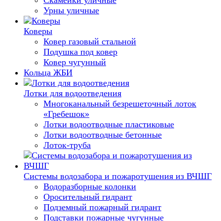
Урны уличные
Коверы
Ковер газовый стальной
Подушка под ковер
Ковер чугунный
Кольца ЖБИ
Лотки для водоотведения
Многоканальный безрешеточный лоток
«Гребешок»
Лотки водоотводные пластиковые
Лотки водоотводные бетонные
Лоток-труба
Системы водозабора и пожаротушения из ВЧШГ
Водоразборные колонки
Оросительный гидрант
Подземный пожарный гидрант
Подставки пожарные чугунные