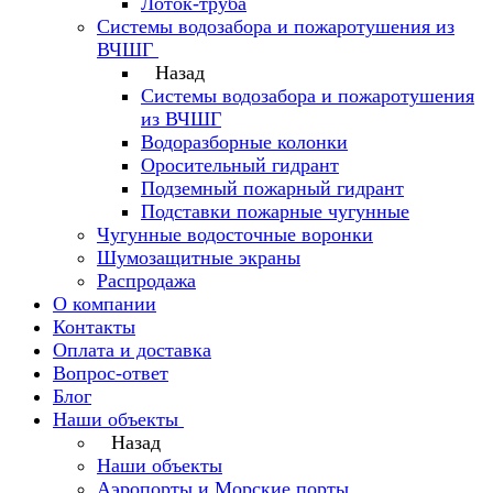
Лоток-труба
Системы водозабора и пожаротушения из
ВЧШГ
Назад
Системы водозабора и пожаротушения
из ВЧШГ
Водоразборные колонки
Оросительный гидрант
Подземный пожарный гидрант
Подставки пожарные чугунные
Чугунные водосточные воронки
Шумозащитные экраны
Распродажа
О компании
Контакты
Оплата и доставка
Вопрос-ответ
Блог
Наши объекты
Назад
Наши объекты
Аэропорты и Морские порты