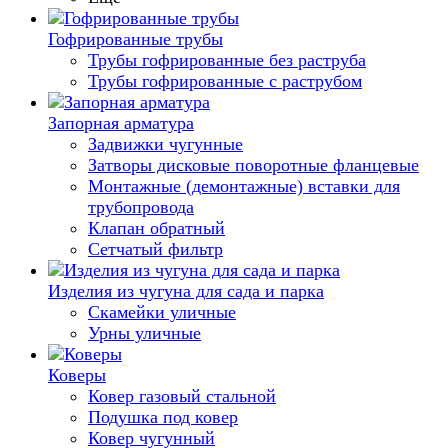
Гофрированные трубы
Трубы гофрированные без раструба
Трубы гофрированные с раструбом
Запорная арматура
Задвижки чугунные
Затворы дисковые поворотные фланцевые
Монтажные (демонтажные) вставки для
трубопровода
Клапан обратный
Сетчатый фильтр
Изделия из чугуна для сада и парка
Скамейки уличные
Урны уличные
Коверы
Ковер газовый стальной
Подушка под ковер
Ковер чугунный