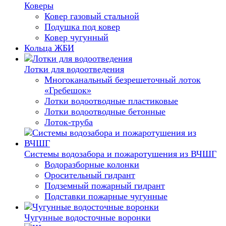
Коверы
Ковер газовый стальной
Подушка под ковер
Ковер чугунный
Кольца ЖБИ
Лотки для водоотведения
Многоканальный безрешеточный лоток
«Гребешок»
Лотки водоотводные пластиковые
Лотки водоотводные бетонные
Лоток-труба
Системы водозабора и пожаротушения из ВЧШГ
Водоразборные колонки
Оросительный гидрант
Подземный пожарный гидрант
Подставки пожарные чугунные
Чугунные водосточные воронки