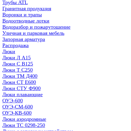
Трубы ATL
Гранитная продукция
Воронки и трапы
Водоотводные лотки
Водоразбор и пожарутошение
Уличная и парковая мебель
Запорная арматура
Распродажа
Люки
Люки Л А15
Люки С В125
Люки Т С250
Люки ТМ Д400
Люки СТ Е600
Люки СТУ Ф900
Люки плавающие
ОУЭ-600
ОУЭ-СМ-600
ОУЭ-КВ-600
Люки аэродромные
Люки ТС 0298-250