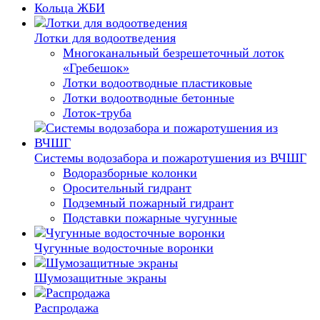
Кольца ЖБИ
Лотки для водоотведения
Многоканальный безрешеточный лоток
«Гребешок»
Лотки водоотводные пластиковые
Лотки водоотводные бетонные
Лоток-труба
Системы водозабора и пожаротушения из ВЧШГ
Водоразборные колонки
Оросительный гидрант
Подземный пожарный гидрант
Подставки пожарные чугунные
Чугунные водосточные воронки
Шумозащитные экраны
Распродажа