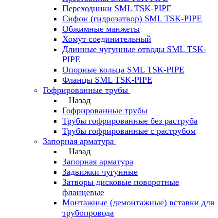
Переходники SML TSK-PIPE
Сифон (гидрозатвор) SML TSK-PIPE
Обжимные манжеты
Хомут соединительный
Длинные чугунные отводы SML TSK-
PIPE
Опорные кольца SML TSK-PIPE
Фланцы SML TSK-PIPE
Гофрированные трубы
Назад
Гофрированные трубы
Трубы гофрированные без раструба
Трубы гофрированные с раструбом
Запорная арматура
Назад
Запорная арматура
Задвижки чугунные
Затворы дисковые поворотные
фланцевые
Монтажные (демонтажные) вставки для
трубопровода