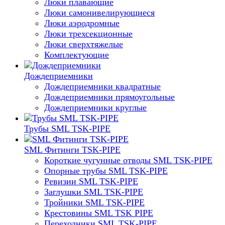
Люки плавающие
Люки самонивелирующиеся
Люки аэродромные
Люки трехсекционные
Люки сверхтяжелые
Комплектующие
Дождеприемники
Дождеприемники квадратные
Дождеприемники прямоугольные
Дождеприемники круглые
Трубы SML TSK-PIPE
SML Фитинги TSK-PIPE
Короткие чугунные отводы SML TSK-PIPE
Опорные трубы SML TSK-PIPE
Ревизии SML TSK-PIPE
Заглушки SML TSK-PIPE
Тройники SML TSK-PIPE
Крестовины SML TSK PIPE
Переходники SML TSK-PIPE