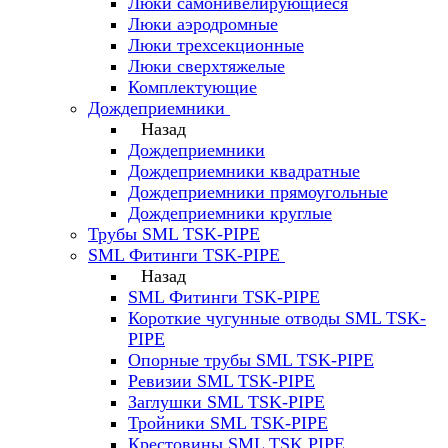
Люки самонивелирующиеся
Люки аэродромные
Люки трехсекционные
Люки сверхтяжелые
Комплектующие
Дождеприемники
Назад
Дождеприемники
Дождеприемники квадратные
Дождеприемники прямоугольные
Дождеприемники круглые
Трубы SML TSK-PIPE
SML Фитинги TSK-PIPE
Назад
SML Фитинги TSK-PIPE
Короткие чугунные отводы SML TSK-
PIPE
Опорные трубы SML TSK-PIPE
Ревизии SML TSK-PIPE
Заглушки SML TSK-PIPE
Тройники SML TSK-PIPE
Крестовины SML TSK PIPE