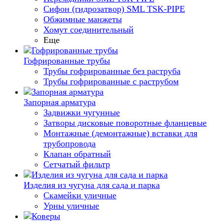
Сифон (гидрозатвор) SML TSK-PIPE
Обжимные манжеты
Хомут соединительный
Еще
Гофрированные трубы
Трубы гофрированные без раструба
Трубы гофрированные с раструбом
Запорная арматура
Задвижки чугунные
Затворы дисковые поворотные фланцевые
Монтажные (демонтажные) вставки для
трубопровода
Клапан обратный
Сетчатый фильтр
Изделия из чугуна для сада и парка
Скамейки уличные
Урны уличные