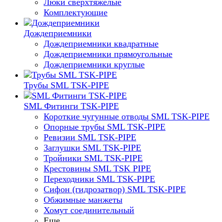
Люки сверхтяжелые
Комплектующие
Дождеприемники
Дождеприемники квадратные
Дождеприемники прямоугольные
Дождеприемники круглые
Трубы SML TSK-PIPE
SML Фитинги TSK-PIPE
Короткие чугунные отводы SML TSK-PIPE
Опорные трубы SML TSK-PIPE
Ревизии SML TSK-PIPE
Заглушки SML TSK-PIPE
Тройники SML TSK-PIPE
Крестовины SML TSK PIPE
Переходники SML TSK-PIPE
Сифон (гидрозатвор) SML TSK-PIPE
Обжимные манжеты
Хомут соединительный
Еще