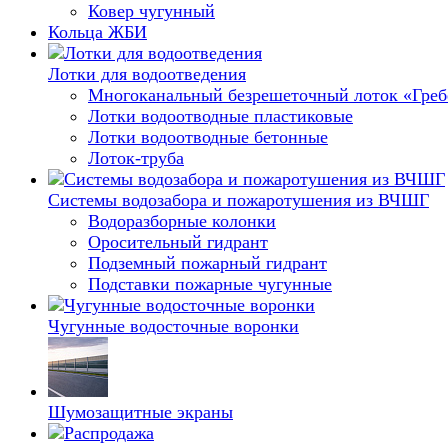
Ковер чугунный
Кольца ЖБИ
Лотки для водоотведения
Многоканальный безрешеточный лоток «Гре
Лотки водоотводные пластиковые
Лотки водоотводные бетонные
Лоток-труба
Системы водозабора и пожаротушения из ВЧШГ
Водоразборные колонки
Оросительный гидрант
Подземный пожарный гидрант
Подставки пожарные чугунные
Чугунные водосточные воронки
Шумозащитные экраны