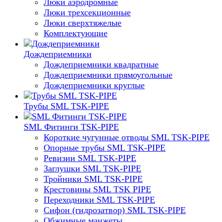
Люки аэродромные
Люки трехсекционные
Люки сверхтяжелые
Комплектующие
Дождеприемники
Дождеприемники квадратные
Дождеприемники прямоугольные
Дождеприемники круглые
Трубы SML TSK-PIPE
SML Фитинги TSK-PIPE
Короткие чугунные отводы SML TSK-PIPE
Опорные трубы SML TSK-PIPE
Ревизии SML TSK-PIPE
Заглушки SML TSK-PIPE
Тройники SML TSK-PIPE
Крестовины SML TSK PIPE
Переходники SML TSK-PIPE
Сифон (гидрозатвор) SML TSK-PIPE
Обжимные манжеты