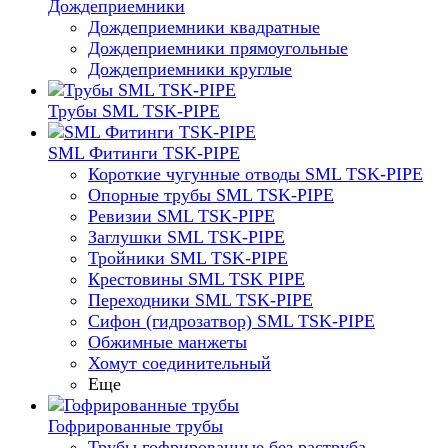
Дождеприемники
Дождеприемники квадратные
Дождеприемники прямоугольные
Дождеприемники круглые
Трубы SML TSK-PIPE
SML Фитинги TSK-PIPE
Короткие чугунные отводы SML TSK-PIPE
Опорные трубы SML TSK-PIPE
Ревизии SML TSK-PIPE
Заглушки SML TSK-PIPE
Тройники SML TSK-PIPE
Крестовины SML TSK PIPE
Переходники SML TSK-PIPE
Сифон (гидрозатвор) SML TSK-PIPE
Обжимные манжеты
Хомут соединительный
Еще
Гофрированные трубы
Трубы гофрированные без раструба