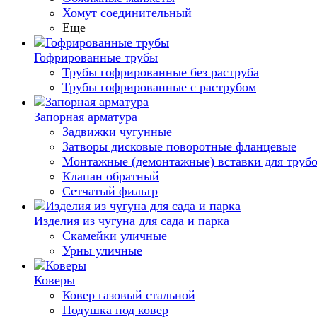
Хомут соединительный
Еще
Гофрированные трубы
Трубы гофрированные без раструба
Трубы гофрированные с раструбом
Запорная арматура
Задвижки чугунные
Затворы дисковые поворотные фланцевые
Монтажные (демонтажные) вставки для труб
Клапан обратный
Сетчатый фильтр
Изделия из чугуна для сада и парка
Скамейки уличные
Урны уличные
Коверы
Ковер газовый стальной
Подушка под ковер