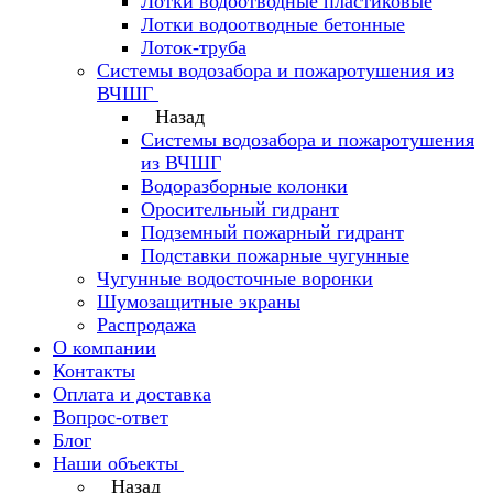
Лотки водоотводные пластиковые
Лотки водоотводные бетонные
Лоток-труба
Системы водозабора и пожаротушения из
ВЧШГ
Назад
Системы водозабора и пожаротушения
из ВЧШГ
Водоразборные колонки
Оросительный гидрант
Подземный пожарный гидрант
Подставки пожарные чугунные
Чугунные водосточные воронки
Шумозащитные экраны
Распродажа
О компании
Контакты
Оплата и доставка
Вопрос-ответ
Блог
Наши объекты
Назад