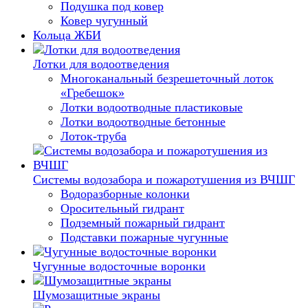
Подушка под ковер
Ковер чугунный
Кольца ЖБИ
Лотки для водоотведения
Многоканальный безрешеточный лоток
«Гребешок»
Лотки водоотводные пластиковые
Лотки водоотводные бетонные
Лоток-труба
Системы водозабора и пожаротушения из ВЧШГ
Водоразборные колонки
Оросительный гидрант
Подземный пожарный гидрант
Подставки пожарные чугунные
Чугунные водосточные воронки
Шумозащитные экраны