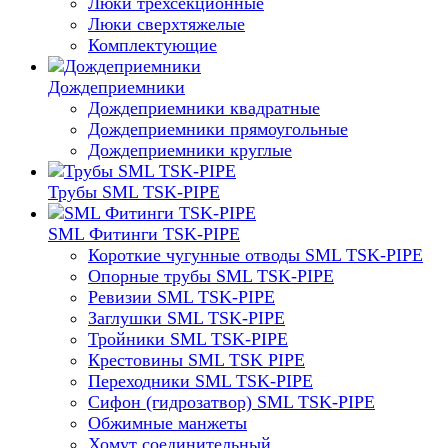
Люки трехсекционные
Люки сверхтяжелые
Комплектующие
Дождеприемники
Дождеприемники квадратные
Дождеприемники прямоугольные
Дождеприемники круглые
Трубы SML TSK-PIPE
SML Фитинги TSK-PIPE
Короткие чугунные отводы SML TSK-PIPE
Опорные трубы SML TSK-PIPE
Ревизии SML TSK-PIPE
Заглушки SML TSK-PIPE
Тройники SML TSK-PIPE
Крестовины SML TSK PIPE
Переходники SML TSK-PIPE
Сифон (гидрозатвор) SML TSK-PIPE
Обжимные манжеты
Хомут соединительный