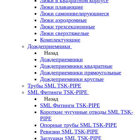
Люки в квадратном корпусе
Люки плавающие
Люки самонивелирующиеся
Люки аэродромные
Люки трехсекционные
Люки сверхтяжелые
Комплектующие
Дождеприемники
Назад
Дождеприемники
Дождеприемники квадратные
Дождеприемники прямоугольные
Дождеприемники круглые
Трубы SML TSK-PIPE
SML Фитинги TSK-PIPE
Назад
SML Фитинги TSK-PIPE
Короткие чугунные отводы SML TSK-
PIPE
Опорные трубы SML TSK-PIPE
Ревизии SML TSK-PIPE
Заглушки SML TSK-PIPE