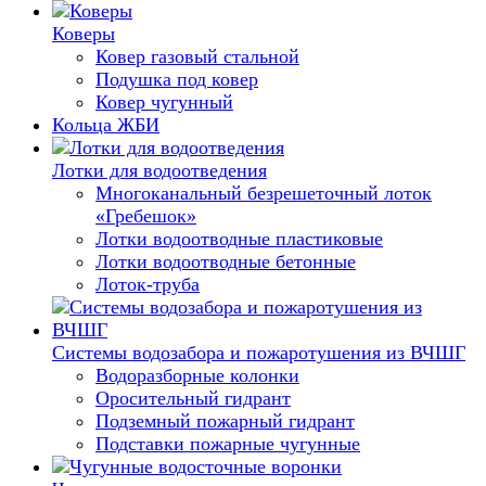
Коверы
Ковер газовый стальной
Подушка под ковер
Ковер чугунный
Кольца ЖБИ
Лотки для водоотведения
Многоканальный безрешеточный лоток
«Гребешок»
Лотки водоотводные пластиковые
Лотки водоотводные бетонные
Лоток-труба
Системы водозабора и пожаротушения из ВЧШГ
Водоразборные колонки
Оросительный гидрант
Подземный пожарный гидрант
Подставки пожарные чугунные