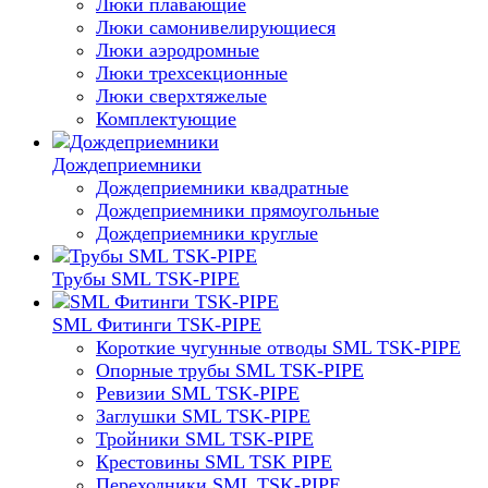
Люки плавающие
Люки самонивелирующиеся
Люки аэродромные
Люки трехсекционные
Люки сверхтяжелые
Комплектующие
Дождеприемники
Дождеприемники квадратные
Дождеприемники прямоугольные
Дождеприемники круглые
Трубы SML TSK-PIPE
SML Фитинги TSK-PIPE
Короткие чугунные отводы SML TSK-PIPE
Опорные трубы SML TSK-PIPE
Ревизии SML TSK-PIPE
Заглушки SML TSK-PIPE
Тройники SML TSK-PIPE
Крестовины SML TSK PIPE
Переходники SML TSK-PIPE