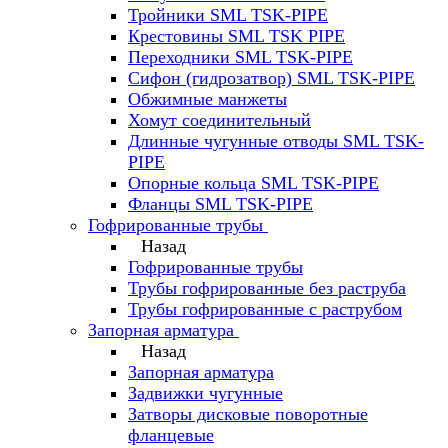
Тройники SML TSK-PIPE
Крестовины SML TSK PIPE
Переходники SML TSK-PIPE
Сифон (гидрозатвор) SML TSK-PIPE
Обжимные манжеты
Хомут соединительный
Длинные чугунные отводы SML TSK-
PIPE
Опорные кольца SML TSK-PIPE
Фланцы SML TSK-PIPE
Гофрированные трубы
Назад
Гофрированные трубы
Трубы гофрированные без раструба
Трубы гофрированные с раструбом
Запорная арматура
Назад
Запорная арматура
Задвижки чугунные
Затворы дисковые поворотные
фланцевые