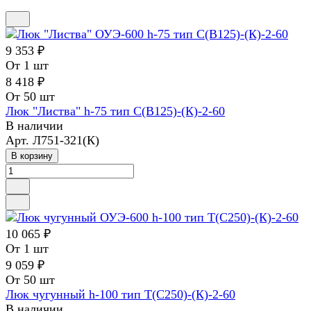
9 353 ₽
От 1 шт
8 418 ₽
От 50 шт
Люк "Листва" h-75 тип С(В125)-(К)-2-60
В наличии
Арт.
Л751-321(К)
В корзину
10 065 ₽
От 1 шт
9 059 ₽
От 50 шт
Люк чугунный h-100 тип Т(С250)-(К)-2-60
В наличии