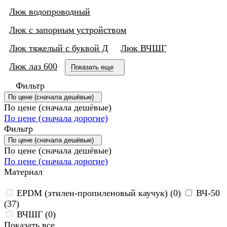
Люк водопроводный
Люк с запорным устройством
Люк тяжелый с буквой Д
Люк ВЧШГ
Люк лаз 600
Показать еще
Фильтр
По цене (сначала дешёвые)
По цене (сначала дешёвые)
По цене (сначала дорогие)
Фильтр
По цене (сначала дешёвые)
По цене (сначала дешёвые)
По цене (сначала дорогие)
Материал
EPDM (этилен-пропиленовый каучук) (
0
)
ВЧ-50
(
37
)
ВЧШГ (
0
)
Показать все