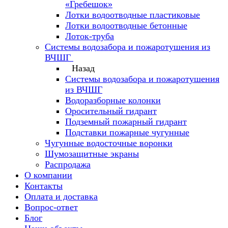
«Гребешок»
Лотки водоотводные пластиковые
Лотки водоотводные бетонные
Лоток-труба
Системы водозабора и пожаротушения из
ВЧШГ
Назад
Системы водозабора и пожаротушения
из ВЧШГ
Водоразборные колонки
Оросительный гидрант
Подземный пожарный гидрант
Подставки пожарные чугунные
Чугунные водосточные воронки
Шумозащитные экраны
Распродажа
О компании
Контакты
Оплата и доставка
Вопрос-ответ
Блог