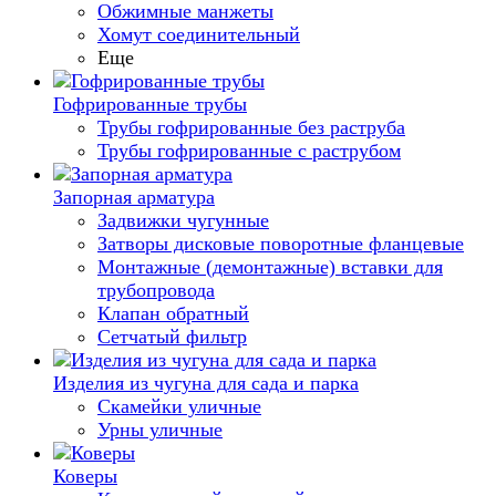
Обжимные манжеты
Хомут соединительный
Еще
Гофрированные трубы
Трубы гофрированные без раструба
Трубы гофрированные с раструбом
Запорная арматура
Задвижки чугунные
Затворы дисковые поворотные фланцевые
Монтажные (демонтажные) вставки для
трубопровода
Клапан обратный
Сетчатый фильтр
Изделия из чугуна для сада и парка
Скамейки уличные
Урны уличные
Коверы