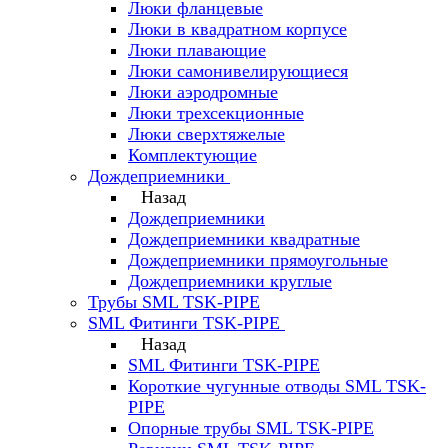
Люки фланцевые
Люки в квадратном корпусе
Люки плавающие
Люки самонивелирующиеся
Люки аэродромные
Люки трехсекционные
Люки сверхтяжелые
Комплектующие
Дождеприемники
Назад
Дождеприемники
Дождеприемники квадратные
Дождеприемники прямоугольные
Дождеприемники круглые
Трубы SML TSK-PIPE
SML Фитинги TSK-PIPE
Назад
SML Фитинги TSK-PIPE
Короткие чугунные отводы SML TSK-
PIPE
Опорные трубы SML TSK-PIPE