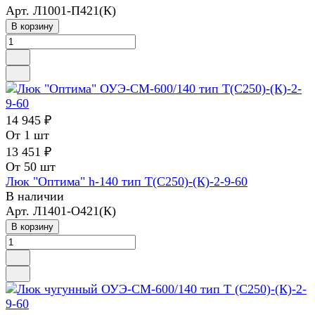
Арт.
Л1001-П421(К)
В корзину
14 945 ₽
От 1 шт
13 451 ₽
От 50 шт
Люк "Оптима" h-140 тип Т(С250)-(К)-2-9-60
В наличии
Арт.
Л1401-О421(К)
В корзину