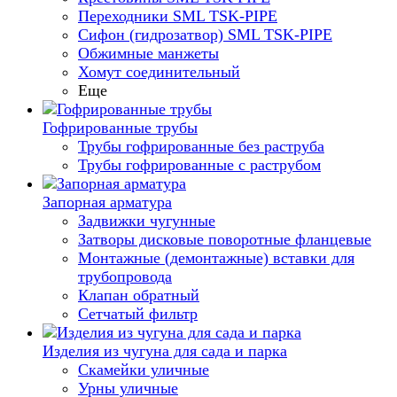
Переходники SML TSK-PIPE
Сифон (гидрозатвор) SML TSK-PIPE
Обжимные манжеты
Хомут соединительный
Еще
Гофрированные трубы
Трубы гофрированные без раструба
Трубы гофрированные с раструбом
Запорная арматура
Задвижки чугунные
Затворы дисковые поворотные фланцевые
Монтажные (демонтажные) вставки для
трубопровода
Клапан обратный
Сетчатый фильтр
Изделия из чугуна для сада и парка
Скамейки уличные
Урны уличные