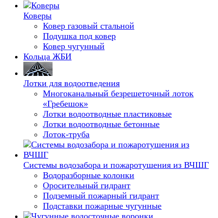
Коверы
Ковер газовый стальной
Подушка под ковер
Ковер чугунный
Кольца ЖБИ
Лотки для водоотведения
Многоканальный безрешеточный лоток
«Гребешок»
Лотки водоотводные пластиковые
Лотки водоотводные бетонные
Лоток-труба
Системы водозабора и пожаротушения из ВЧШГ
Водоразборные колонки
Оросительный гидрант
Подземный пожарный гидрант
Подставки пожарные чугунные