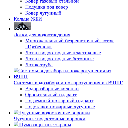
Ковер газовый стальной
Подушка под ковер
Ковер чугунный
Кольца ЖБИ
Лотки для водоотведения
Многоканальный безрешеточный лоток
«Гребешок»
Лотки водоотводные пластиковые
Лотки водоотводные бетонные
Лоток-труба
Системы водозабора и пожаротушения из ВЧШГ
Водоразборные колонки
Оросительный гидрант
Подземный пожарный гидрант
Подставки пожарные чугунные
Чугунные водосточные воронки