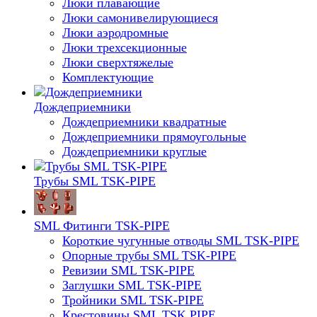
Люки плавающие
Люки самонивелирующиеся
Люки аэродромные
Люки трехсекционные
Люки сверхтяжелые
Комплектующие
Дождеприемники
Дождеприемники квадратные
Дождеприемники прямоугольные
Дождеприемники круглые
Трубы SML TSK-PIPE
SML Фитинги TSK-PIPE
Короткие чугунные отводы SML TSK-PIPE
Опорные трубы SML TSK-PIPE
Ревизии SML TSK-PIPE
Заглушки SML TSK-PIPE
Тройники SML TSK-PIPE
Крестовины SML TSK PIPE