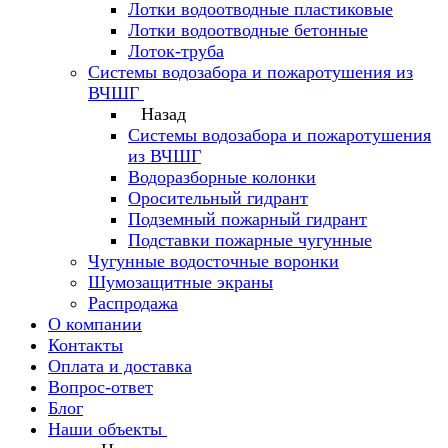
Лотки водоотводные пластиковые
Лотки водоотводные бетонные
Лоток-труба
Системы водозабора и пожаротушения из
ВЧШГ
Назад
Системы водозабора и пожаротушения
из ВЧШГ
Водоразборные колонки
Оросительный гидрант
Подземный пожарный гидрант
Подставки пожарные чугунные
Чугунные водосточные воронки
Шумозащитные экраны
Распродажа
О компании
Контакты
Оплата и доставка
Вопрос-ответ
Блог
Наши объекты