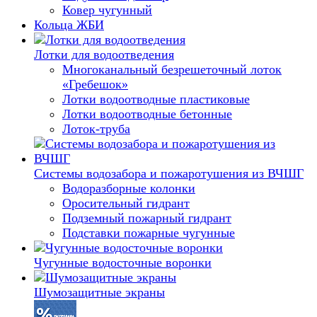
Ковер чугунный
Кольца ЖБИ
Лотки для водоотведения
Многоканальный безрешеточный лоток
«Гребешок»
Лотки водоотводные пластиковые
Лотки водоотводные бетонные
Лоток-труба
Системы водозабора и пожаротушения из ВЧШГ
Водоразборные колонки
Оросительный гидрант
Подземный пожарный гидрант
Подставки пожарные чугунные
Чугунные водосточные воронки
Шумозащитные экраны