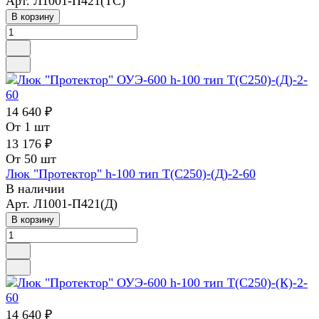
Арт.
Л1001-П421(ТС)
В корзину
14 640 ₽
От 1 шт
13 176 ₽
От 50 шт
Люк "Протектор" h-100 тип Т(С250)-(Д)-2-60
В наличии
Арт.
Л1001-П421(Д)
В корзину
14 640 ₽