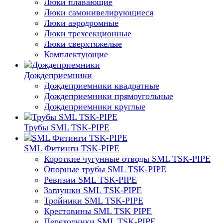
Люки плавающие
Люки самонивелирующиеся
Люки аэродромные
Люки трехсекционные
Люки сверхтяжелые
Комплектующие
Дождеприемники
Дождеприемники квадратные
Дождеприемники прямоугольные
Дождеприемники круглые
Трубы SML TSK-PIPE
SML Фитинги TSK-PIPE
Короткие чугунные отводы SML TSK-PIPE
Опорные трубы SML TSK-PIPE
Ревизии SML TSK-PIPE
Заглушки SML TSK-PIPE
Тройники SML TSK-PIPE
Крестовины SML TSK PIPE
Переходники SML TSK-PIPE