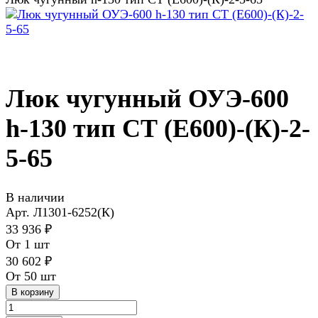
Люк чугунный ОУЭ-600
h-130 тип СТ (Е600)-(К)-2-
5-65
В наличии
Арт.
Л1301-6252(К)
33 936 ₽
От 1 шт
30 602 ₽
От 50 шт
В корзину