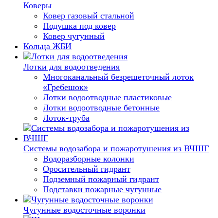
Коверы
Ковер газовый стальной
Подушка под ковер
Ковер чугунный
Кольца ЖБИ
Лотки для водоотведения
Многоканальный безрешеточный лоток
«Гребешок»
Лотки водоотводные пластиковые
Лотки водоотводные бетонные
Лоток-труба
Системы водозабора и пожаротушения из ВЧШГ
Водоразборные колонки
Оросительный гидрант
Подземный пожарный гидрант
Подставки пожарные чугунные
Чугунные водосточные воронки