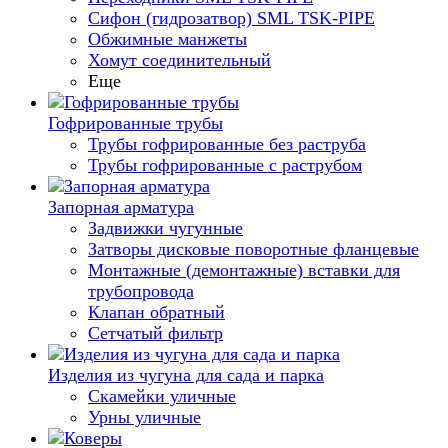
Сифон (гидрозатвор) SML TSK-PIPE
Обжимные манжеты
Хомут соединительный
Еще
Гофрированные трубы
Трубы гофрированные без раструба
Трубы гофрированные с раструбом
Запорная арматура
Задвижки чугунные
Затворы дисковые поворотные фланцевые
Монтажные (демонтажные) вставки для
трубопровода
Клапан обратный
Сетчатый фильтр
Изделия из чугуна для сада и парка
Скамейки уличные
Урны уличные