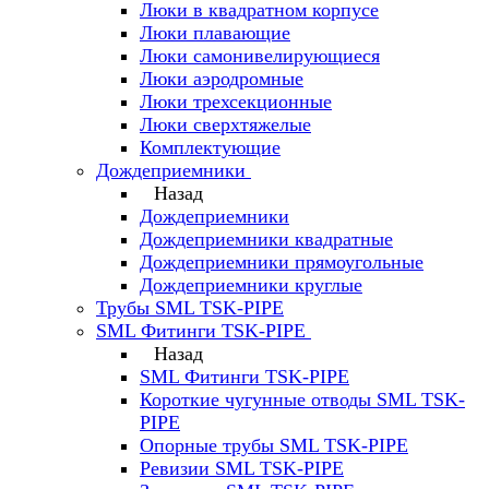
Люки в квадратном корпусе
Люки плавающие
Люки самонивелирующиеся
Люки аэродромные
Люки трехсекционные
Люки сверхтяжелые
Комплектующие
Дождеприемники
Назад
Дождеприемники
Дождеприемники квадратные
Дождеприемники прямоугольные
Дождеприемники круглые
Трубы SML TSK-PIPE
SML Фитинги TSK-PIPE
Назад
SML Фитинги TSK-PIPE
Короткие чугунные отводы SML TSK-
PIPE
Опорные трубы SML TSK-PIPE
Ревизии SML TSK-PIPE