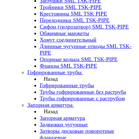
Заглушки SML TSK-PIPE
Тройники SML TSK-PIPE
Крестовины SML TSK PIPE
Переходники SML TSK-PIPE
Сифон (гидрозатвор) SML TSK-PIPE
Обжимные манжеты
Хомут соединительный
Длинные чугунные отводы SML TSK-
PIPE
Опорные кольца SML TSK-PIPE
Фланцы SML TSK-PIPE
Гофрированные трубы
Назад
Гофрированные трубы
Трубы гофрированные без раструба
Трубы гофрированные с раструбом
Запорная арматура
Назад
Запорная арматура
Задвижки чугунные
Затворы дисковые поворотные
фланцевые