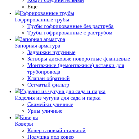
Хомут соединительный
Еще
Гофрированные трубы
Трубы гофрированные без раструба
Трубы гофрированные с раструбом
Запорная арматура
Задвижки чугунные
Затворы дисковые поворотные фланцевые
Монтажные (демонтажные) вставки для
трубопровода
Клапан обратный
Сетчатый фильтр
Изделия из чугуна для сада и парка
Скамейки уличные
Урны уличные
Коверы
Ковер газовый стальной
Подушка под ковер