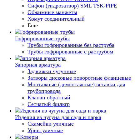
Сифон (гидрозатвор) SML TSK-PIPE
Обжимные манжеты
Хомут соединительный
Еще
Гофрированные трубы
Трубы гофрированные без раструба
Трубы гофрированные с раструбом
Запорная арматура
Задвижки чугунные
Затворы дисковые поворотные фланцевые
Монтажные (демонтажные) вставки для
трубопровода
Клапан обратный
Сетчатый фильтр
Изделия из чугуна для сада и парка
Скамейки уличные
Урны уличные