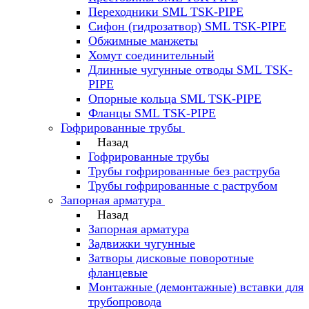
Переходники SML TSK-PIPE
Сифон (гидрозатвор) SML TSK-PIPE
Обжимные манжеты
Хомут соединительный
Длинные чугунные отводы SML TSK-
PIPE
Опорные кольца SML TSK-PIPE
Фланцы SML TSK-PIPE
Гофрированные трубы
Назад
Гофрированные трубы
Трубы гофрированные без раструба
Трубы гофрированные с раструбом
Запорная арматура
Назад
Запорная арматура
Задвижки чугунные
Затворы дисковые поворотные
фланцевые
Монтажные (демонтажные) вставки для
трубопровода