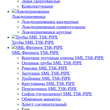
Люки сверхтяжелые
Комплектующие
Дождеприемники
Дождеприемники квадратные
Дождеприемники прямоугольные
Дождеприемники круглые
Трубы SML TSK-PIPE
SML Фитинги TSK-PIPE
Короткие чугунные отводы SML TSK-PIPE
Опорные трубы SML TSK-PIPE
Ревизии SML TSK-PIPE
Заглушки SML TSK-PIPE
Тройники SML TSK-PIPE
Крестовины SML TSK PIPE
Переходники SML TSK-PIPE
Сифон (гидрозатвор) SML TSK-PIPE
Обжимные манжеты
Хомут соединительный
Еще