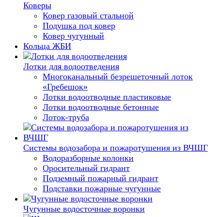
Коверы
Ковер газовый стальной
Подушка под ковер
Ковер чугунный
Кольца ЖБИ
Лотки для водоотведения
Многоканальный безрешеточный лоток
«Гребешок»
Лотки водоотводные пластиковые
Лотки водоотводные бетонные
Лоток-труба
Системы водозабора и пожаротушения из ВЧШГ
Водоразборные колонки
Оросительный гидрант
Подземный пожарный гидрант
Подставки пожарные чугунные
Чугунные водосточные воронки