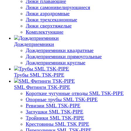
Люки плавающие
Люки самонивелирующиеся
Люки аэродромные
Люки трехсекционные
Люки сверхтяжелые
Комплектующие
Дождеприемники
Дождеприемники квадратные
Дождеприемники прямоугольные
Дождеприемники круглые
Трубы SML TSK-PIPE
SML Фитинги TSK-PIPE
Короткие чугунные отводы SML TSK-PIPE
Опорные трубы SML TSK-PIPE
Ревизии SML TSK-PIPE
Заглушки SML TSK-PIPE
Тройники SML TSK-PIPE
Крестовины SML TSK PIPE
Переходники SML TSK-PIPE