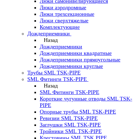
Люки самонивелирующиеся
Люки аэродромные
Люки трехсекционные
Люки сверхтяжелые
Комплектующие
Дождеприемники
Назад
Дождеприемники
Дождеприемники квадратные
Дождеприемники прямоугольные
Дождеприемники круглые
Трубы SML TSK-PIPE
SML Фитинги TSK-PIPE
Назад
SML Фитинги TSK-PIPE
Короткие чугунные отводы SML TSK-
PIPE
Опорные трубы SML TSK-PIPE
Ревизии SML TSK-PIPE
Заглушки SML TSK-PIPE
Тройники SML TSK-PIPE
Крестовины SML TSK PIPE