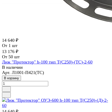
14 640 ₽
От 1 шт
13 176 ₽
От 50 шт
Люк "Протектор" h-100 тип Т(С250)-(ТС)-2-60
В наличии
Арт.
Л1001-П421(ТС)
В корзину
14 640 ₽