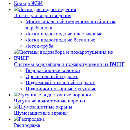
Кольца ЖБИ
Лотки для водоотведения
Многоканальный безрешеточный лоток
«Гребешок»
Лотки водоотводные пластиковые
Лотки водоотводные бетонные
Лоток-труба
Системы водозабора и пожаротушения из ВЧШГ
Водоразборные колонки
Оросительный гидрант
Подземный пожарный гидрант
Подставки пожарные чугунные
Чугунные водосточные воронки
Шумозащитные экраны
Распродажа