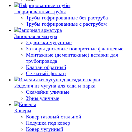
Гофрированные трубы
Трубы гофрированные без раструба
Трубы гофрированные с раструбом
Запорная арматура
Задвижки чугунные
Затворы дисковые поворотные фланцевые
Монтажные (демонтажные) вставки для
трубопровода
Клапан обратный
Сетчатый фильтр
Изделия из чугуна для сада и парка
Скамейки уличные
Урны уличные
Коверы
Ковер газовый стальной
Подушка под ковер
Ковер чугунный