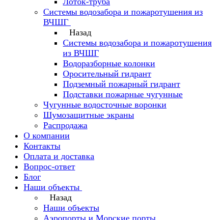
Лоток-труба
Системы водозабора и пожаротушения из
ВЧШГ
Назад
Системы водозабора и пожаротушения
из ВЧШГ
Водоразборные колонки
Оросительный гидрант
Подземный пожарный гидрант
Подставки пожарные чугунные
Чугунные водосточные воронки
Шумозащитные экраны
Распродажа
О компании
Контакты
Оплата и доставка
Вопрос-ответ
Блог
Наши объекты
Назад
Наши объекты
Аэропорты и Морские порты