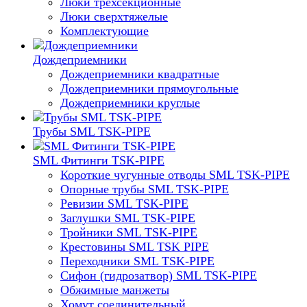
Люки трехсекционные
Люки сверхтяжелые
Комплектующие
Дождеприемники
Дождеприемники квадратные
Дождеприемники прямоугольные
Дождеприемники круглые
Трубы SML TSK-PIPE
SML Фитинги TSK-PIPE
Короткие чугунные отводы SML TSK-PIPE
Опорные трубы SML TSK-PIPE
Ревизии SML TSK-PIPE
Заглушки SML TSK-PIPE
Тройники SML TSK-PIPE
Крестовины SML TSK PIPE
Переходники SML TSK-PIPE
Сифон (гидрозатвор) SML TSK-PIPE
Обжимные манжеты
Хомут соединительный