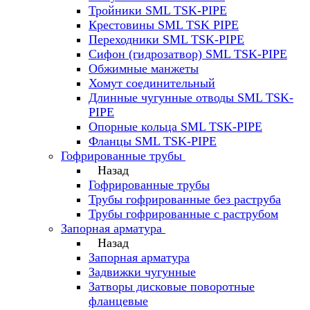
Тройники SML TSK-PIPE
Крестовины SML TSK PIPE
Переходники SML TSK-PIPE
Сифон (гидрозатвор) SML TSK-PIPE
Обжимные манжеты
Хомут соединительный
Длинные чугунные отводы SML TSK-
PIPE
Опорные кольца SML TSK-PIPE
Фланцы SML TSK-PIPE
Гофрированные трубы
Назад
Гофрированные трубы
Трубы гофрированные без раструба
Трубы гофрированные с раструбом
Запорная арматура
Назад
Запорная арматура
Задвижки чугунные
Затворы дисковые поворотные
фланцевые