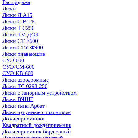
Распродажа
Люки
Люки Л А15
Люки С В125
Люки Т С250
Люки ТМ Д400
Люки СТ Е600
Люки СТУ Ф900
Люки плавающие
ОУЭ-600
ОУЭ-СМ-600
ОУЭ-КВ-600
Люки аэродромные
Люки ТС 0298-250
Люки с запорным устройством
Люки ВЧШГ
Люки типа Арбат
Люки чугунные с шарниром
Дождеприемники
Квадратный дождеприемник
Дождеприемник бордюрный