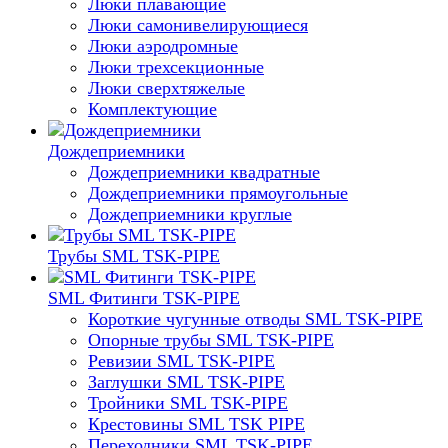
Люки плавающие
Люки самонивелирующиеся
Люки аэродромные
Люки трехсекционные
Люки сверхтяжелые
Комплектующие
Дождеприемники
Дождеприемники квадратные
Дождеприемники прямоугольные
Дождеприемники круглые
Трубы SML TSK-PIPE
SML Фитинги TSK-PIPE
Короткие чугунные отводы SML TSK-PIPE
Опорные трубы SML TSK-PIPE
Ревизии SML TSK-PIPE
Заглушки SML TSK-PIPE
Тройники SML TSK-PIPE
Крестовины SML TSK PIPE
Переходники SML TSK-PIPE