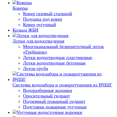
Коверы
Ковер газовый стальной
Подушка под ковер
Ковер чугунный
Кольца ЖБИ
Лотки для водоотведения
Многоканальный безрешеточный лоток
«Гребешок»
Лотки водоотводные пластиковые
Лотки водоотводные бетонные
Лоток-труба
Системы водозабора и пожаротушения из ВЧШГ
Водоразборные колонки
Оросительный гидрант
Подземный пожарный гидрант
Подставки пожарные чугунные