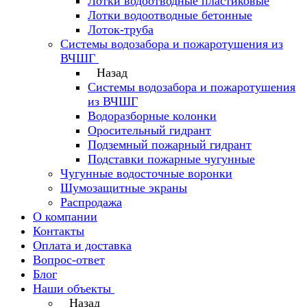
Лотки водоотводные пластиковые
Лотки водоотводные бетонные
Лоток-труба
Системы водозабора и пожаротушения из
ВЧШГ
Назад
Системы водозабора и пожаротушения
из ВЧШГ
Водоразборные колонки
Оросительный гидрант
Подземный пожарный гидрант
Подставки пожарные чугунные
Чугунные водосточные воронки
Шумозащитные экраны
Распродажа
О компании
Контакты
Оплата и доставка
Вопрос-ответ
Блог
Наши объекты
Назад