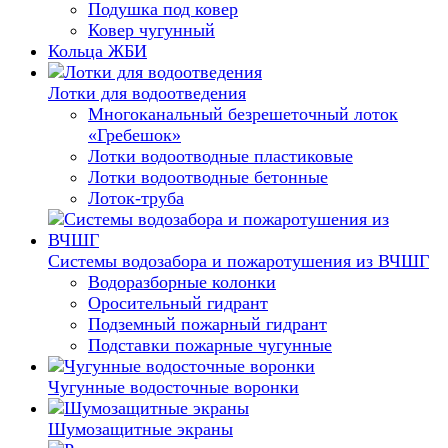
Подушка под ковер
Ковер чугунный
Кольца ЖБИ
Лотки для водоотведения
Многоканальный безрешеточный лоток
«Гребешок»
Лотки водоотводные пластиковые
Лотки водоотводные бетонные
Лоток-труба
Системы водозабора и пожаротушения из ВЧШГ
Водоразборные колонки
Оросительный гидрант
Подземный пожарный гидрант
Подставки пожарные чугунные
Чугунные водосточные воронки
Шумозащитные экраны