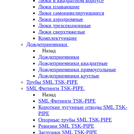
Люки в квадратном корпусе
Люки плавающие
Люки самонивелирующиеся
Люки аэродромные
Люки трехсекционные
Люки сверхтяжелые
Комплектующие
Дождеприемники
Назад
Дождеприемники
Дождеприемники квадратные
Дождеприемники прямоугольные
Дождеприемники круглые
Трубы SML TSK-PIPE
SML Фитинги TSK-PIPE
Назад
SML Фитинги TSK-PIPE
Короткие чугунные отводы SML TSK-
PIPE
Опорные трубы SML TSK-PIPE
Ревизии SML TSK-PIPE
Заглушки SML TSK-PIPE