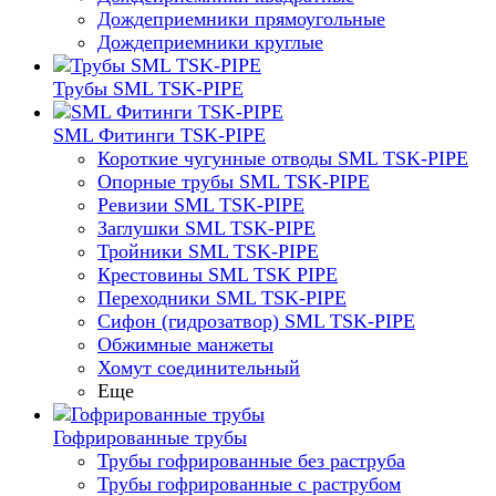
Дождеприемники прямоугольные
Дождеприемники круглые
Трубы SML TSK-PIPE
SML Фитинги TSK-PIPE
Короткие чугунные отводы SML TSK-PIPE
Опорные трубы SML TSK-PIPE
Ревизии SML TSK-PIPE
Заглушки SML TSK-PIPE
Тройники SML TSK-PIPE
Крестовины SML TSK PIPE
Переходники SML TSK-PIPE
Сифон (гидрозатвор) SML TSK-PIPE
Обжимные манжеты
Хомут соединительный
Еще
Гофрированные трубы
Трубы гофрированные без раструба
Трубы гофрированные с раструбом