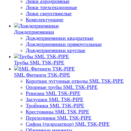
Люки аэродромные
Люки трехсекционные
Люки сверхтяжелые
Комплектующие
Дождеприемники
Дождеприемники квадратные
Дождеприемники прямоугольные
Дождеприемники круглые
Трубы SML TSK-PIPE
SML Фитинги TSK-PIPE
Короткие чугунные отводы SML TSK-PIPE
Опорные трубы SML TSK-PIPE
Ревизии SML TSK-PIPE
Заглушки SML TSK-PIPE
Тройники SML TSK-PIPE
Крестовины SML TSK PIPE
Переходники SML TSK-PIPE
Сифон (гидрозатвор) SML TSK-PIPE
Обжимные манжеты