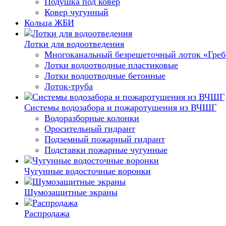
Подушка под ковер
Ковер чугунный
Кольца ЖБИ
Лотки для водоотведения
Многоканальный безрешеточный лоток «Гре
Лотки водоотводные пластиковые
Лотки водоотводные бетонные
Лоток-труба
Системы водозабора и пожаротушения из ВЧШГ
Водоразборные колонки
Оросительный гидрант
Подземный пожарный гидрант
Подставки пожарные чугунные
Чугунные водосточные воронки
Шумозащитные экраны
Распродажа