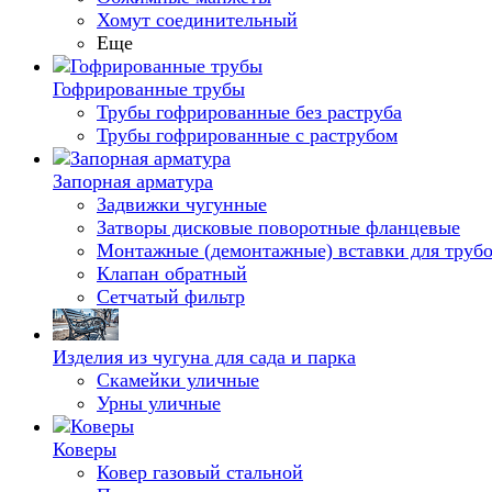
Хомут соединительный
Еще
Гофрированные трубы
Трубы гофрированные без раструба
Трубы гофрированные с раструбом
Запорная арматура
Задвижки чугунные
Затворы дисковые поворотные фланцевые
Монтажные (демонтажные) вставки для труб
Клапан обратный
Сетчатый фильтр
Изделия из чугуна для сада и парка
Скамейки уличные
Урны уличные
Коверы
Ковер газовый стальной