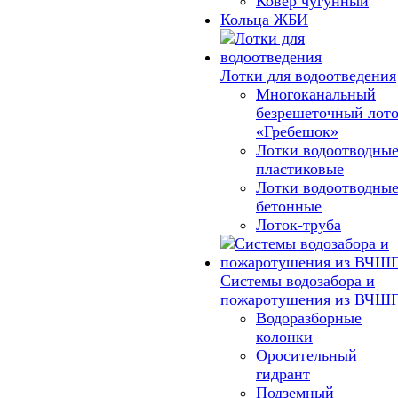
Ковер чугунный
Кольца ЖБИ
Лотки для водоотведения
Многоканальный
безрешеточный лот
«Гребешок»
Лотки водоотводны
пластиковые
Лотки водоотводны
бетонные
Лоток-труба
Системы водозабора и
пожаротушения из ВЧШ
Водоразборные
колонки
Оросительный
гидрант
Подземный