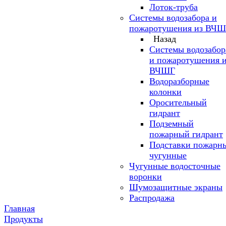
Лоток-труба
Системы водозабора и
пожаротушения из ВЧ
Назад
Системы водозабор
и пожаротушения 
ВЧШГ
Водоразборные
колонки
Оросительный
гидрант
Подземный
пожарный гидрант
Подставки пожарн
чугунные
Чугунные водосточные
воронки
Шумозащитные экраны
Распродажа
Главная
Продукты