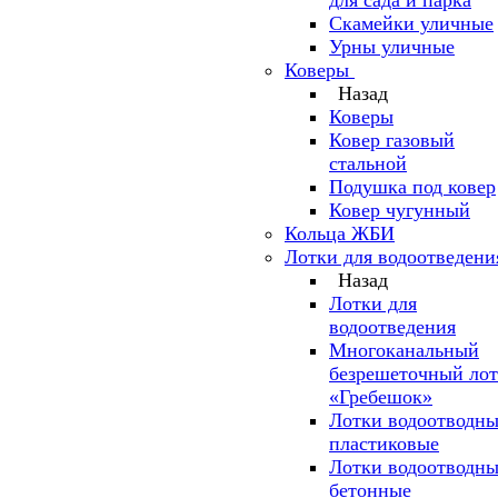
для сада и парка
Скамейки уличные
Урны уличные
Коверы
Назад
Коверы
Ковер газовый
стальной
Подушка под ковер
Ковер чугунный
Кольца ЖБИ
Лотки для водоотведени
Назад
Лотки для
водоотведения
Многоканальный
безрешеточный ло
«Гребешок»
Лотки водоотводн
пластиковые
Лотки водоотводн
бетонные