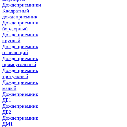
Дождеприемники
Квадратный
дождеприемник
Дождеприемник
бордюрный
Дождеприемник
круглый
Дождеприемник
плавающий
Дождеприемник
прямоугольный
Дождеприемник
тротуарный
Дождеприемник
малый
Дождеприемник
ДБ1
Дождеприемник
ДБ2
Дождеприемник
ДМ1