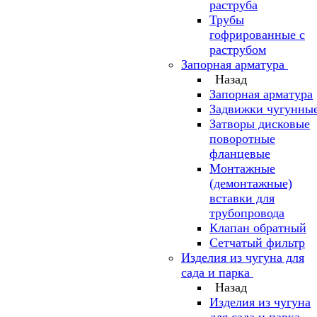
раструба
Трубы
гофрированные с
раструбом
Запорная арматура
Назад
Запорная арматура
Задвижки чугунны
Затворы дисковые
поворотные
фланцевые
Монтажные
(демонтажные)
вставки для
трубопровода
Клапан обратный
Сетчатый фильтр
Изделия из чугуна для
сада и парка
Назад
Изделия из чугуна