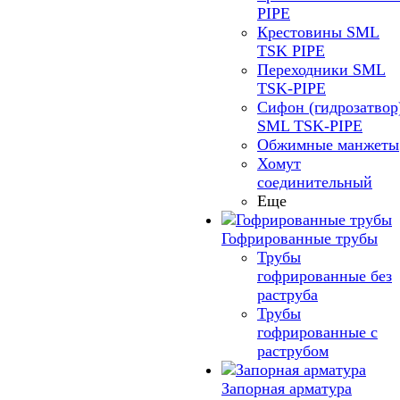
PIPE
Крестовины SML
TSK PIPE
Переходники SML
TSK-PIPE
Сифон (гидрозатвор
SML TSK-PIPE
Обжимные манжеты
Хомут
соединительный
Еще
Гофрированные трубы
Трубы
гофрированные без
раструба
Трубы
гофрированные с
раструбом
Запорная арматура