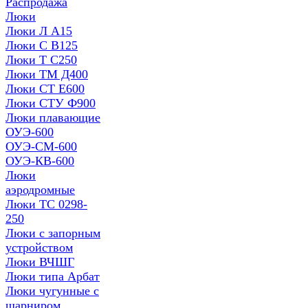
Распродажа
Люки
Люки Л А15
Люки С В125
Люки Т С250
Люки ТМ Д400
Люки СТ Е600
Люки СТУ Ф900
Люки плавающие
ОУЭ-600
ОУЭ-СМ-600
ОУЭ-КВ-600
Люки
аэродромные
Люки ТС 0298-
250
Люки с запорным
устройством
Люки ВЧШГ
Люки типа Арбат
Люки чугунные с
шарниром