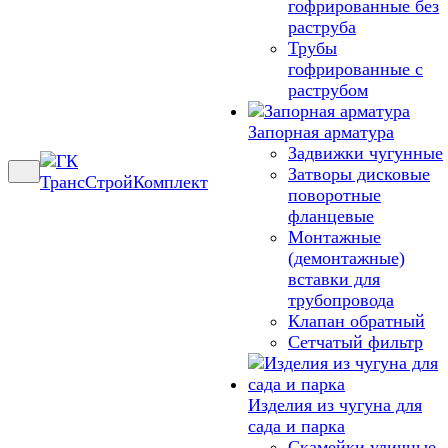
гофрированные без
раструба
Трубы
гофрированные с
раструбом
Запорная арматура
Задвижки чугунные
Затворы дисковые
поворотные
фланцевые
Монтажные
(демонтажные)
вставки для
трубопровода
Клапан обратный
Сетчатый фильтр
Изделия из чугуна для
сада и парка
Скамейки уличные