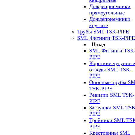
квадратные
Дождеприемники
прямоугольные
Дождеприемники
круглые
Трубы SML TSK-PIPE
SML Фитинги TSK-PIPE
Назад
SML Фитинги TSK
PIPE
Короткие чугунные
отводы SML TSK-
PIPE
Опорные трубы S
TSK-PIPE
Ревизии SML TSK-
PIPE
Заглушки SML TSK
PIPE
Тройники SML TS
PIPE
Крестовины SML