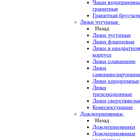
Чаши водоприемн
гранитные
Гранитная брусчат
Люки чугунные
Назад
Люки чугунные
Люки фланцевые
Люки в квадратно
корпусе
Люки плавающие
Люки
самонивелирующие
Люки аэродромные
Люки
трехсекционные
Люки сверхтяжелы
Комплектующие
Дождеприемники
Назад
Дождеприемники
Дождеприемники