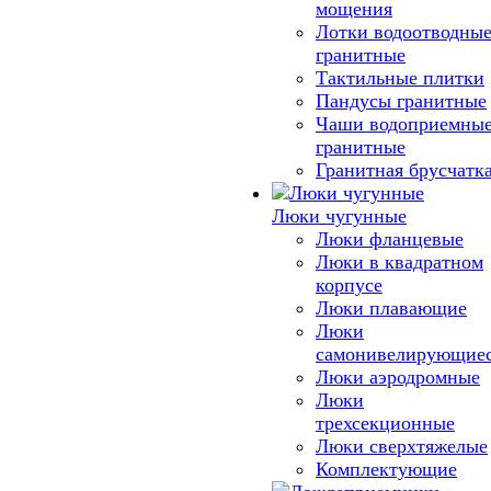
мощения
Лотки водоотводны
гранитные
Тактильные плитки
Пандусы гранитные
Чаши водоприемны
гранитные
Гранитная брусчатк
Люки чугунные
Люки фланцевые
Люки в квадратном
корпусе
Люки плавающие
Люки
самонивелирующие
Люки аэродромные
Люки
трехсекционные
Люки сверхтяжелые
Комплектующие