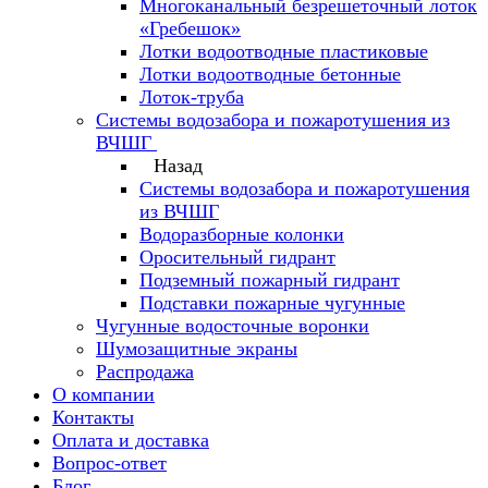
Многоканальный безрешеточный лоток
«Гребешок»
Лотки водоотводные пластиковые
Лотки водоотводные бетонные
Лоток-труба
Системы водозабора и пожаротушения из
ВЧШГ
Назад
Системы водозабора и пожаротушения
из ВЧШГ
Водоразборные колонки
Оросительный гидрант
Подземный пожарный гидрант
Подставки пожарные чугунные
Чугунные водосточные воронки
Шумозащитные экраны
Распродажа
О компании
Контакты
Оплата и доставка
Вопрос-ответ
Блог