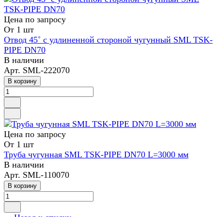
Цена по зап
р
осу
От 1 шт
Отвод 45˚ с удлиненной стороной чугунный SML TSK-
PIPE DN70
В наличии
Арт.
SML-222070
В корзину
Цена по зап
р
осу
От 1 шт
Труба чугунная SML TSK-PIPE DN70 L=3000 мм
В наличии
Арт.
SML-110070
В корзину