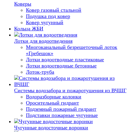
Коверы
Ковер газовый стальной
Подушка под ковер
Ковер чугунный
Кольца ЖБИ
Лотки для водоотведения
Многоканальный безрешеточный лоток
«Гребешок»
Лотки водоотводные пластиковые
Лотки водоотводные бетонные
Лоток-труба
Системы водозабора и пожаротушения из ВЧШГ
Водоразборные колонки
Оросительный гидрант
Подземный пожарный гидрант
Подставки пожарные чугунные
Чугунные водосточные воронки