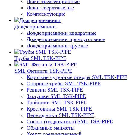
Люки трехсекционные
Люки сверхтяжелые
Комплектующие
Дождеприемники
Дождеприемники квадратные
Дождеприемники прямоугольные
Дождеприемники круглые
Трубы SML TSK-PIPE
SML Фитинги TSK-PIPE
Короткие чугунные отводы SML TSK-PIPE
Опорные трубы SML TSK-PIPE
Ревизии SML TSK-PIPE
Заглушки SML TSK-PIPE
Тройники SML TSK-PIPE
Крестовины SML TSK PIPE
Переходники SML TSK-PIPE
Сифон (гидрозатвор) SML TSK-PIPE
Обжимные манжеты
Хомут соединительный