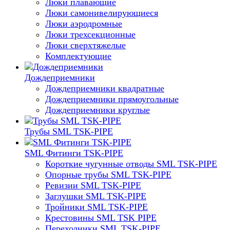
Люки плавающие
Люки самонивелирующиеся
Люки аэродромные
Люки трехсекционные
Люки сверхтяжелые
Комплектующие
Дождеприемники
Дождеприемники квадратные
Дождеприемники прямоугольные
Дождеприемники круглые
Трубы SML TSK-PIPE
SML Фитинги TSK-PIPE
Короткие чугунные отводы SML TSK-PIPE
Опорные трубы SML TSK-PIPE
Ревизии SML TSK-PIPE
Заглушки SML TSK-PIPE
Тройники SML TSK-PIPE
Крестовины SML TSK PIPE
Переходники SML TSK-PIPE