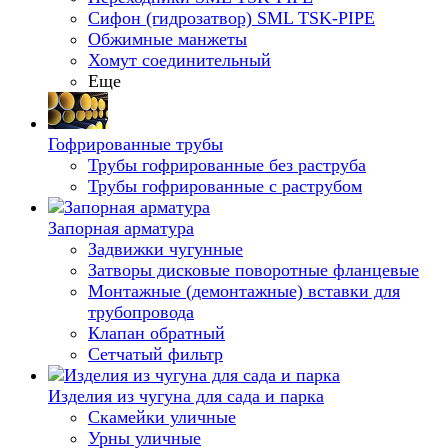
Сифон (гидрозатвор) SML TSK-PIPE
Обжимные манжеты
Хомут соединительный
Еще
Гофрированные трубы
Трубы гофрированные без раструба
Трубы гофрированные с раструбом
Запорная арматура
Задвижки чугунные
Затворы дисковые поворотные фланцевые
Монтажные (демонтажные) вставки для
трубопровода
Клапан обратный
Сетчатый фильтр
Изделия из чугуна для сада и парка
Скамейки уличные
Урны уличные