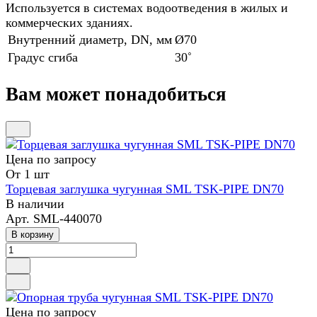
Используется в системах водоотведения в жилых и
коммерческих зданиях.
Внутренний диаметр, DN, мм
Ø70
Градус сгиба
30˚
Вам может понадобиться
Цена по зап
р
осу
От 1 шт
Торцевая заглушка чугунная SML TSK-PIPE DN70
В наличии
Арт.
SML-440070
В корзину
Цена по зап
р
осу