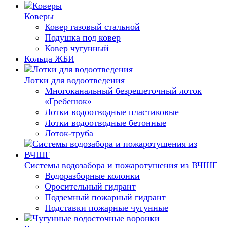
Коверы
Ковер газовый стальной
Подушка под ковер
Ковер чугунный
Кольца ЖБИ
Лотки для водоотведения
Многоканальный безрешеточный лоток
«Гребешок»
Лотки водоотводные пластиковые
Лотки водоотводные бетонные
Лоток-труба
Системы водозабора и пожаротушения из ВЧШГ
Водоразборные колонки
Оросительный гидрант
Подземный пожарный гидрант
Подставки пожарные чугунные