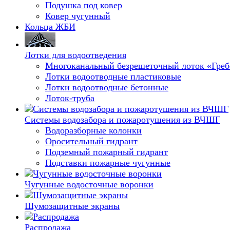
Подушка под ковер
Ковер чугунный
Кольца ЖБИ
Лотки для водоотведения
Многоканальный безрешеточный лоток «Гре
Лотки водоотводные пластиковые
Лотки водоотводные бетонные
Лоток-труба
Системы водозабора и пожаротушения из ВЧШГ
Водоразборные колонки
Оросительный гидрант
Подземный пожарный гидрант
Подставки пожарные чугунные
Чугунные водосточные воронки
Шумозащитные экраны
Распродажа