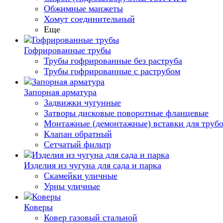
Обжимные манжеты
Хомут соединительный
Еще
Гофрированные трубы
Трубы гофрированные без раструба
Трубы гофрированные с раструбом
Запорная арматура
Задвижки чугунные
Затворы дисковые поворотные фланцевые
Монтажные (демонтажные) вставки для труб
Клапан обратный
Сетчатый фильтр
Изделия из чугуна для сада и парка
Скамейки уличные
Урны уличные
Коверы
Ковер газовый стальной