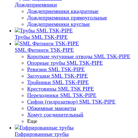
Дождеприемники
Дождеприемники квадратные
Дождеприемники прямоугольные
Дождеприемники круглые
Трубы SML TSK-PIPE
SML Фитинги TSK-PIPE
Короткие чугунные отводы SML TSK-PIPE
Опорные трубы SML TSK-PIPE
Ревизии SML TSK-PIPE
Заглушки SML TSK-PIPE
Тройники SML TSK-PIPE
Крестовины SML TSK PIPE
Переходники SML TSK-PIPE
Сифон (гидрозатвор) SML TSK-PIPE
Обжимные манжеты
Хомут соединительный
Еще
Гофрированные трубы