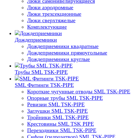
Люки самонивелирующиеся
Люки аэродромные
Люки трехсекционные
Люки сверхтяжелые
Комплектующие
Дождеприемники
Дождеприемники квадратные
Дождеприемники прямоугольные
Дождеприемники круглые
Трубы SML TSK-PIPE
SML Фитинги TSK-PIPE
Короткие чугунные отводы SML TSK-PIPE
Опорные трубы SML TSK-PIPE
Ревизии SML TSK-PIPE
Заглушки SML TSK-PIPE
Тройники SML TSK-PIPE
Крестовины SML TSK PIPE
Переходники SML TSK-PIPE
Сифон (гидрозатвор) SML TSK-PIPE