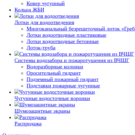
Ковер чугунный
Кольца ЖБИ
Лотки для водоотведения
Многоканальный безрешеточный лоток «Гре
Лотки водоотводные пластиковые
Лотки водоотводные бетонные
Лоток-труба
Системы водозабора и пожаротушения из ВЧШГ
Водоразборные колонки
Оросительный гидрант
Подземный пожарный гидрант
Подставки пожарные чугунные
Чугунные водосточные воронки
Шумозащитные экраны
Распродажа