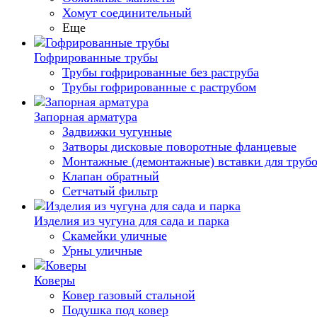
Хомут соединительный
Еще
Гофрированные трубы
Трубы гофрированные без раструба
Трубы гофрированные с раструбом
Запорная арматура
Задвижки чугунные
Затворы дисковые поворотные фланцевые
Монтажные (демонтажные) вставки для труб
Клапан обратный
Сетчатый фильтр
Изделия из чугуна для сада и парка
Скамейки уличные
Урны уличные
Коверы
Ковер газовый стальной
Подушка под ковер