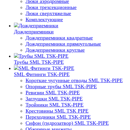
Люки аэродромные
Люки трехсекционные
Люки сверхтяжелые
Комплектующие
Дождеприемники
Дождеприемники квадратные
Дождеприемники прямоугольные
Дождеприемники круглые
Трубы SML TSK-PIPE
SML Фитинги TSK-PIPE
Короткие чугунные отводы SML TSK-PIPE
Опорные трубы SML TSK-PIPE
Ревизии SML TSK-PIPE
Заглушки SML TSK-PIPE
Тройники SML TSK-PIPE
Крестовины SML TSK PIPE
Переходники SML TSK-PIPE
Сифон (гидрозатвор) SML TSK-PIPE
Обжимные манжеты