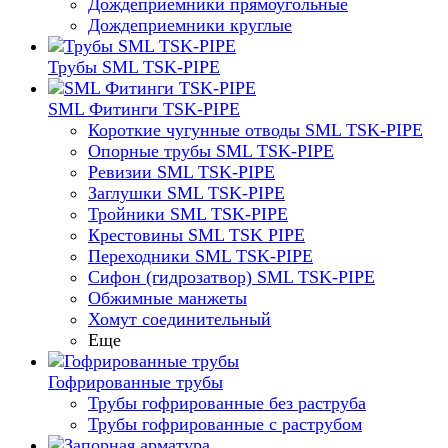
Дождеприемники прямоугольные
Дождеприемники круглые
Трубы SML TSK-PIPE
SML Фитинги TSK-PIPE
Короткие чугунные отводы SML TSK-PIPE
Опорные трубы SML TSK-PIPE
Ревизии SML TSK-PIPE
Заглушки SML TSK-PIPE
Тройники SML TSK-PIPE
Крестовины SML TSK PIPE
Переходники SML TSK-PIPE
Сифон (гидрозатвор) SML TSK-PIPE
Обжимные манжеты
Хомут соединительный
Еще
Гофрированные трубы
Трубы гофрированные без раструба
Трубы гофрированные с раструбом