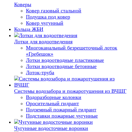
Коверы
Ковер газовый стальной
Подушка под ковер
Ковер чугунный
Кольца ЖБИ
Лотки для водоотведения
Многоканальный безрешеточный лоток
«Гребешок»
Лотки водоотводные пластиковые
Лотки водоотводные бетонные
Лоток-труба
Системы водозабора и пожаротушения из ВЧШГ
Водоразборные колонки
Оросительный гидрант
Подземный пожарный гидрант
Подставки пожарные чугунные
Чугунные водосточные воронки