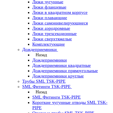
Люки чугунные
Люки фланцевые
Люки в квадратном корпусе
Люки плавающие
Люки самонивелирующиеся
Люки аэродромные
Люки трехсекционные
Люки сверхтяжелые
Комплектующие
Дождеприемники
Назад
Дождеприемники
Дождеприемники квадратные
Дождеприемники прямоугольные
Дождеприемники круглые
Трубы SML TSK-PIPE
SML Фитинги TSK-PIPE
Назад
SML Фитинги TSK-PIPE
Короткие чугунные отводы SML TSK-
PIPE