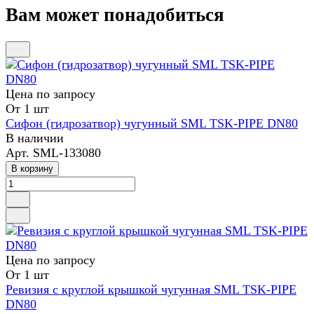
Вам может понадобиться
Цена по зап
р
осу
От 1 шт
Сифон (гидрозатвор) чугунный SML TSK-PIPE DN80
В наличии
Арт.
SML-133080
В корзину
Цена по зап
р
осу
От 1 шт
Ревизия с круглой крышкой чугунная SML TSK-PIPE
DN80