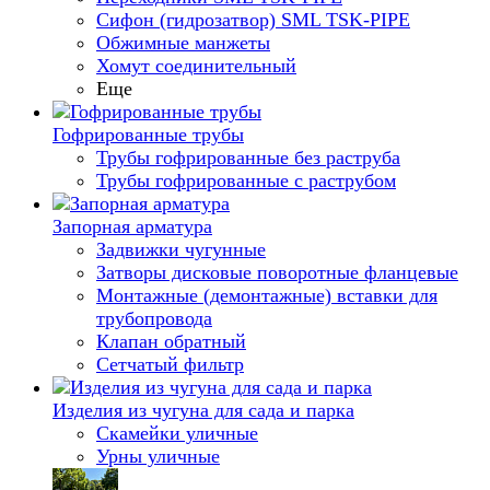
Сифон (гидрозатвор) SML TSK-PIPE
Обжимные манжеты
Хомут соединительный
Еще
Гофрированные трубы
Трубы гофрированные без раструба
Трубы гофрированные с раструбом
Запорная арматура
Задвижки чугунные
Затворы дисковые поворотные фланцевые
Монтажные (демонтажные) вставки для
трубопровода
Клапан обратный
Сетчатый фильтр
Изделия из чугуна для сада и парка
Скамейки уличные
Урны уличные