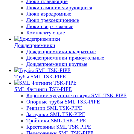
Люки плавающие
Люки самонивелирующиеся
Люки аэродромные
Люки трехсекционные
Люки сверхтяжелые
Комплектующие
Дождеприемники
Дождеприемники квадратные
Дождеприемники прямоугольные
Дождеприемники круглые
Трубы SML TSK-PIPE
SML Фитинги TSK-PIPE
Короткие чугунные отводы SML TSK-PIPE
Опорные трубы SML TSK-PIPE
Ревизии SML TSK-PIPE
Заглушки SML TSK-PIPE
Тройники SML TSK-PIPE
Крестовины SML TSK PIPE
Переходники SML TSK-PIPE