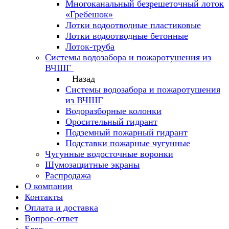
Многоканальный безрешеточный лоток
«Гребешок»
Лотки водоотводные пластиковые
Лотки водоотводные бетонные
Лоток-труба
Системы водозабора и пожаротушения из
ВЧШГ
Назад
Системы водозабора и пожаротушения
из ВЧШГ
Водоразборные колонки
Оросительный гидрант
Подземный пожарный гидрант
Подставки пожарные чугунные
Чугунные водосточные воронки
Шумозащитные экраны
Распродажа
О компании
Контакты
Оплата и доставка
Вопрос-ответ