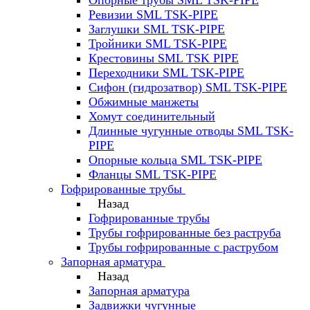
Опорные трубы SML TSK-PIPE
Ревизии SML TSK-PIPE
Заглушки SML TSK-PIPE
Тройники SML TSK-PIPE
Крестовины SML TSK PIPE
Переходники SML TSK-PIPE
Сифон (гидрозатвор) SML TSK-PIPE
Обжимные манжеты
Хомут соединительный
Длинные чугунные отводы SML TSK-
PIPE
Опорные кольца SML TSK-PIPE
Фланцы SML TSK-PIPE
Гофрированные трубы
Назад
Гофрированные трубы
Трубы гофрированные без раструба
Трубы гофрированные с раструбом
Запорная арматура
Назад
Запорная арматура
Задвижки чугунные