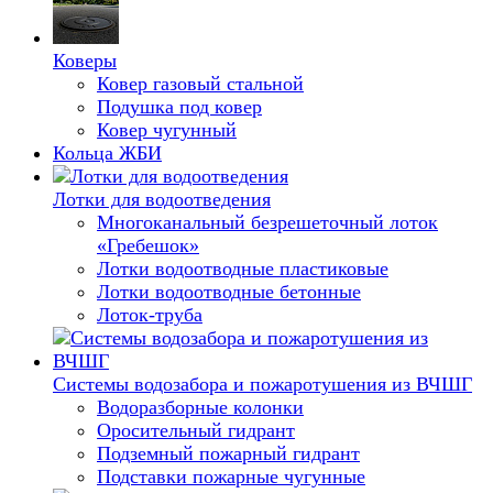
Коверы
Ковер газовый стальной
Подушка под ковер
Ковер чугунный
Кольца ЖБИ
Лотки для водоотведения
Многоканальный безрешеточный лоток
«Гребешок»
Лотки водоотводные пластиковые
Лотки водоотводные бетонные
Лоток-труба
Системы водозабора и пожаротушения из ВЧШГ
Водоразборные колонки
Оросительный гидрант
Подземный пожарный гидрант
Подставки пожарные чугунные