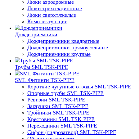
Люки аэродромные
Люки трехсекционные
Люки сверхтяжелые
Комплектующие
Дождеприемники
Дождеприемники квадратные
Дождеприемники прямоугольные
Дождеприемники круглые
Трубы SML TSK-PIPE
SML Фитинги TSK-PIPE
Короткие чугунные отводы SML TSK-PIPE
Опорные трубы SML TSK-PIPE
Ревизии SML TSK-PIPE
Заглушки SML TSK-PIPE
Тройники SML TSK-PIPE
Крестовины SML TSK PIPE
Переходники SML TSK-PIPE
Сифон (гидрозатвор) SML TSK-PIPE
Обжимные манжеты