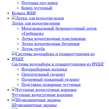
Подушка под ковер
Ковер чугунный
Кольца ЖБИ
Лотки для водоотведения
Многоканальный безрешеточный лоток
«Гребешок»
Лотки водоотводные пластиковые
Лотки водоотводные бетонные
Лоток-труба
Системы водозабора и пожаротушения из ВЧШГ
Водоразборные колонки
Оросительный гидрант
Подземный пожарный гидрант
Подставки пожарные чугунные
Чугунные водосточные воронки
Шумозащитные экраны