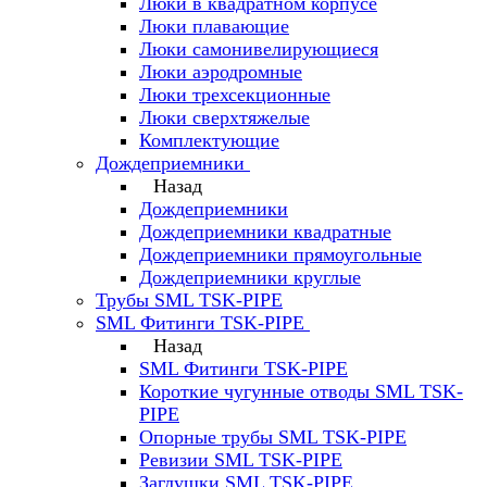
Люки в квадратном корпусе
Люки плавающие
Люки самонивелирующиеся
Люки аэродромные
Люки трехсекционные
Люки сверхтяжелые
Комплектующие
Дождеприемники
Назад
Дождеприемники
Дождеприемники квадратные
Дождеприемники прямоугольные
Дождеприемники круглые
Трубы SML TSK-PIPE
SML Фитинги TSK-PIPE
Назад
SML Фитинги TSK-PIPE
Короткие чугунные отводы SML TSK-
PIPE
Опорные трубы SML TSK-PIPE
Ревизии SML TSK-PIPE
Заглушки SML TSK-PIPE