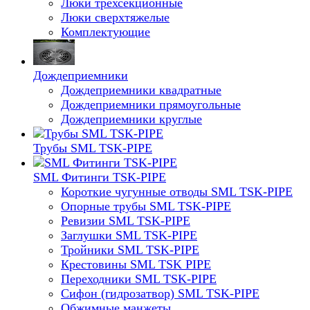
Люки трехсекционные
Люки сверхтяжелые
Комплектующие
Дождеприемники
Дождеприемники квадратные
Дождеприемники прямоугольные
Дождеприемники круглые
Трубы SML TSK-PIPE
SML Фитинги TSK-PIPE
Короткие чугунные отводы SML TSK-PIPE
Опорные трубы SML TSK-PIPE
Ревизии SML TSK-PIPE
Заглушки SML TSK-PIPE
Тройники SML TSK-PIPE
Крестовины SML TSK PIPE
Переходники SML TSK-PIPE
Сифон (гидрозатвор) SML TSK-PIPE
Обжимные манжеты