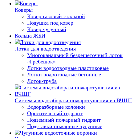
Коверы
Ковер газовый стальной
Подушка под ковер
Ковер чугунный
Кольца ЖБИ
Лотки для водоотведения
Многоканальный безрешеточный лоток
«Гребешок»
Лотки водоотводные пластиковые
Лотки водоотводные бетонные
Лоток-труба
Системы водозабора и пожаротушения из ВЧШГ
Водоразборные колонки
Оросительный гидрант
Подземный пожарный гидрант
Подставки пожарные чугунные