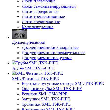
Люки плавающие
Люки самонивелирующиеся
Люки аэродромные
Люки трехсекционные
Люки сверхтяжелые
Комплектующие
Дождеприемники
Дождеприемники квадратные
Дождеприемники прямоугольные
Дождеприемники круглые
Трубы SML TSK-PIPE
SML Фитинги TSK-PIPE
Короткие чугунные отводы SML TSK-PIPE
Опорные трубы SML TSK-PIPE
Ревизии SML TSK-PIPE
Заглушки SML TSK-PIPE
Тройники SML TSK-PIPE
Крестовины SML TSK PIPE