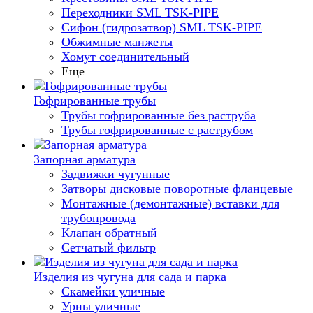
Переходники SML TSK-PIPE
Сифон (гидрозатвор) SML TSK-PIPE
Обжимные манжеты
Хомут соединительный
Еще
Гофрированные трубы
Трубы гофрированные без раструба
Трубы гофрированные с раструбом
Запорная арматура
Задвижки чугунные
Затворы дисковые поворотные фланцевые
Монтажные (демонтажные) вставки для
трубопровода
Клапан обратный
Сетчатый фильтр
Изделия из чугуна для сада и парка
Скамейки уличные
Урны уличные