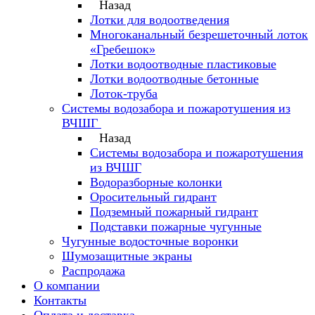
Назад
Лотки для водоотведения
Многоканальный безрешеточный лоток
«Гребешок»
Лотки водоотводные пластиковые
Лотки водоотводные бетонные
Лоток-труба
Системы водозабора и пожаротушения из
ВЧШГ
Назад
Системы водозабора и пожаротушения
из ВЧШГ
Водоразборные колонки
Оросительный гидрант
Подземный пожарный гидрант
Подставки пожарные чугунные
Чугунные водосточные воронки
Шумозащитные экраны
Распродажа
О компании
Контакты