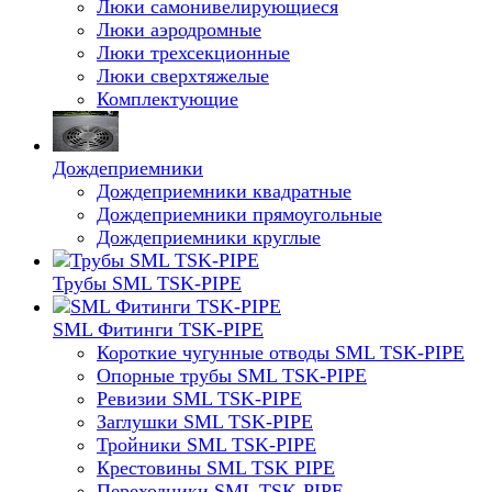
Люки самонивелирующиеся
Люки аэродромные
Люки трехсекционные
Люки сверхтяжелые
Комплектующие
Дождеприемники
Дождеприемники квадратные
Дождеприемники прямоугольные
Дождеприемники круглые
Трубы SML TSK-PIPE
SML Фитинги TSK-PIPE
Короткие чугунные отводы SML TSK-PIPE
Опорные трубы SML TSK-PIPE
Ревизии SML TSK-PIPE
Заглушки SML TSK-PIPE
Тройники SML TSK-PIPE
Крестовины SML TSK PIPE
Переходники SML TSK-PIPE