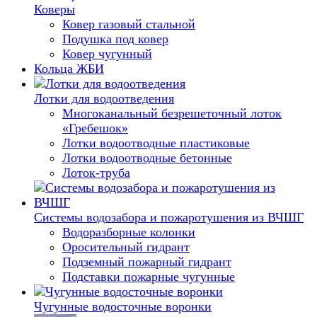
Коверы
Ковер газовый стальной
Подушка под ковер
Ковер чугунный
Кольца ЖБИ
Лотки для водоотведения
Многоканальный безрешеточный лоток
«Гребешок»
Лотки водоотводные пластиковые
Лотки водоотводные бетонные
Лоток-труба
Системы водозабора и пожаротушения из ВЧШГ
Водоразборные колонки
Оросительный гидрант
Подземный пожарный гидрант
Подставки пожарные чугунные
Чугунные водосточные воронки