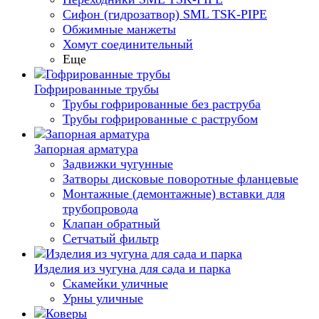
Сифон (гидрозатвор) SML TSK-PIPE
Обжимные манжеты
Хомут соединительный
Еще
Гофрированные трубы
Трубы гофрированные без раструба
Трубы гофрированные с раструбом
Запорная арматура
Задвижки чугунные
Затворы дисковые поворотные фланцевые
Монтажные (демонтажные) вставки для
трубопровода
Клапан обратный
Сетчатый фильтр
Изделия из чугуна для сада и парка
Скамейки уличные
Урны уличные