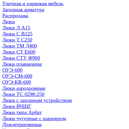
Уличная и парковая мебель
Запорная арматура
Распродажа
Люки
Люки Л А15
Люки С В125
Люки Т С250
Люки ТМ Д400
Люки СТ Е600
Люки СТУ Ф900
Люки плавающие
ОУЭ-600
ОУЭ-СМ-600
ОУЭ-КВ-600
Люки аэродромные
Люки ТС 0298-250
Люки с запорным устройством
Люки ВЧШГ
Люки типа Арбат
Люки чугунные с шарниром
Дождеприемники