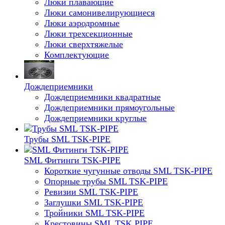
Люки плавающие
Люки самонивелирующиеся
Люки аэродромные
Люки трехсекционные
Люки сверхтяжелые
Комплектующие
Дождеприемники
Дождеприемники квадратные
Дождеприемники прямоугольные
Дождеприемники круглые
Трубы SML TSK-PIPE
SML Фитинги TSK-PIPE
Короткие чугунные отводы SML TSK-PIPE
Опорные трубы SML TSK-PIPE
Ревизии SML TSK-PIPE
Заглушки SML TSK-PIPE
Тройники SML TSK-PIPE
Крестовины SML TSK PIPE