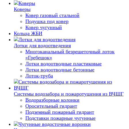
Коверы
Ковер газовый стальной
Подушка под ковер
Ковер чугунный
Кольца ЖБИ
Лотки для водоотведения
Многоканальный безрешеточный лоток
«Гребешок»
Лотки водоотводные пластиковые
Лотки водоотводные бетонные
Лоток-труба
Системы водозабора и пожаротушения из ВЧШГ
Водоразборные колонки
Оросительный гидрант
Подземный пожарный гидрант
Подставки пожарные чугунные