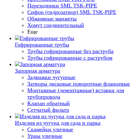
Переходники SML TSK-PIPE
Сифон (гидрозатвор) SML TSK-PIPE
Обжимные манжеты
Хомут соединительный
Еще
Гофрированные трубы
Трубы гофрированные без раструба
Трубы гофрированные с раструбом
Запорная арматура
Задвижки чугунные
Затворы дисковые поворотные фланцевые
Монтажные (демонтажные) вставки для
трубопровода
Клапан обратный
Сетчатый фильтр
Изделия из чугуна для сада и парка
Скамейки уличные
Урны уличные