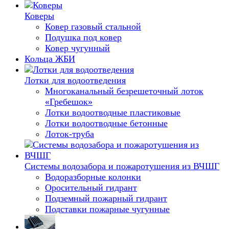
Коверы
Ковер газовый стальной
Подушка под ковер
Ковер чугунный
Кольца ЖБИ
Лотки для водоотведения
Многоканальный безрешеточный лоток
«Гребешок»
Лотки водоотводные пластиковые
Лотки водоотводные бетонные
Лоток-труба
Системы водозабора и пожаротушения из ВЧШГ
Водоразборные колонки
Оросительный гидрант
Подземный пожарный гидрант
Подставки пожарные чугунные