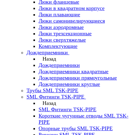
Люки фланцевые
Люки в квадратном корпусе
Люки плавающие
Люки самонивелирующиеся
Люки аэродромные
Люки трехсекционные
Люки сверхтяжелые
Комплектующие
Дождеприемники
Назад
Дождеприемники
Дождеприемники квадратные
Дождеприемники прямоугольные
Дождеприемники круглые
Трубы SML TSK-PIPE
SML Фитинги TSK-PIPE
Назад
SML Фитинги TSK-PIPE
Короткие чугунные отводы SML TSK-
PIPE
Опорные трубы SML TSK-PIPE
Ревизии SML TSK-PIPE