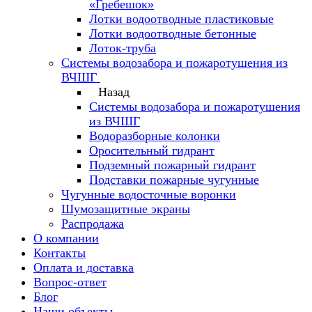
«Гребешок»
Лотки водоотводные пластиковые
Лотки водоотводные бетонные
Лоток-труба
Системы водозабора и пожаротушения из
ВЧШГ
Назад
Системы водозабора и пожаротушения
из ВЧШГ
Водоразборные колонки
Оросительный гидрант
Подземный пожарный гидрант
Подставки пожарные чугунные
Чугунные водосточные воронки
Шумозащитные экраны
Распродажа
О компании
Контакты
Оплата и доставка
Вопрос-ответ
Блог
Наши объекты