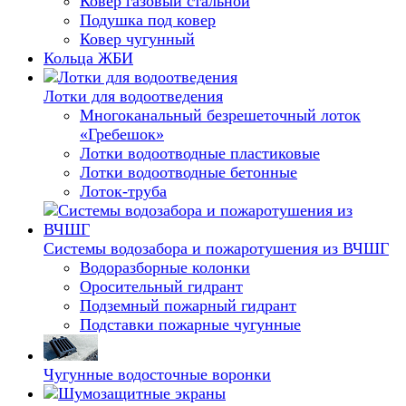
Ковер газовый стальной
Подушка под ковер
Ковер чугунный
Кольца ЖБИ
Лотки для водоотведения
Многоканальный безрешеточный лоток
«Гребешок»
Лотки водоотводные пластиковые
Лотки водоотводные бетонные
Лоток-труба
Системы водозабора и пожаротушения из ВЧШГ
Водоразборные колонки
Оросительный гидрант
Подземный пожарный гидрант
Подставки пожарные чугунные
Чугунные водосточные воронки