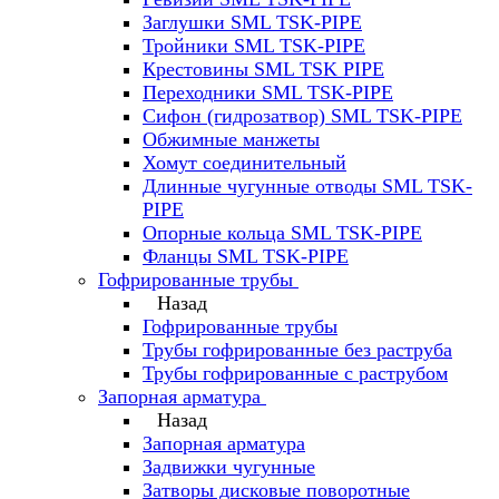
Заглушки SML TSK-PIPE
Тройники SML TSK-PIPE
Крестовины SML TSK PIPE
Переходники SML TSK-PIPE
Сифон (гидрозатвор) SML TSK-PIPE
Обжимные манжеты
Хомут соединительный
Длинные чугунные отводы SML TSK-
PIPE
Опорные кольца SML TSK-PIPE
Фланцы SML TSK-PIPE
Гофрированные трубы
Назад
Гофрированные трубы
Трубы гофрированные без раструба
Трубы гофрированные с раструбом
Запорная арматура
Назад
Запорная арматура
Задвижки чугунные
Затворы дисковые поворотные