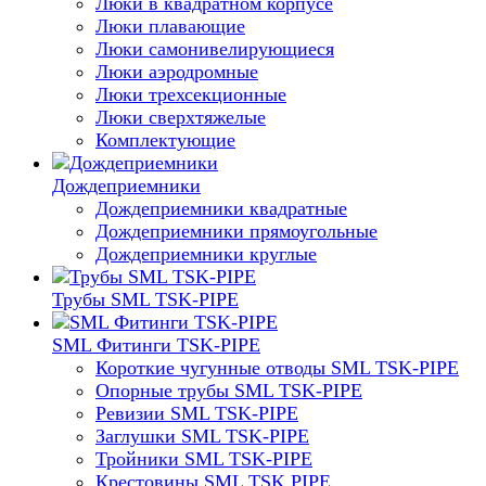
Люки в квадратном корпусе
Люки плавающие
Люки самонивелирующиеся
Люки аэродромные
Люки трехсекционные
Люки сверхтяжелые
Комплектующие
Дождеприемники
Дождеприемники квадратные
Дождеприемники прямоугольные
Дождеприемники круглые
Трубы SML TSK-PIPE
SML Фитинги TSK-PIPE
Короткие чугунные отводы SML TSK-PIPE
Опорные трубы SML TSK-PIPE
Ревизии SML TSK-PIPE
Заглушки SML TSK-PIPE
Тройники SML TSK-PIPE
Крестовины SML TSK PIPE