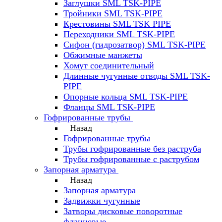
Заглушки SML TSK-PIPE
Тройники SML TSK-PIPE
Крестовины SML TSK PIPE
Переходники SML TSK-PIPE
Сифон (гидрозатвор) SML TSK-PIPE
Обжимные манжеты
Хомут соединительный
Длинные чугунные отводы SML TSK-
PIPE
Опорные кольца SML TSK-PIPE
Фланцы SML TSK-PIPE
Гофрированные трубы
Назад
Гофрированные трубы
Трубы гофрированные без раструба
Трубы гофрированные с раструбом
Запорная арматура
Назад
Запорная арматура
Задвижки чугунные
Затворы дисковые поворотные
фланцевые