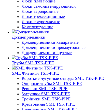
Люки плавающие
Люки самонивелирующиеся
Люки аэродромные
Люки трехсекционные
Люки сверхтяжелые
Комплектующие
Дождеприемники
Дождеприемники квадратные
Дождеприемники прямоугольные
Дождеприемники круглые
Трубы SML TSK-PIPE
SML Фитинги TSK-PIPE
Короткие чугунные отводы SML TSK-PIPE
Опорные трубы SML TSK-PIPE
Ревизии SML TSK-PIPE
Заглушки SML TSK-PIPE
Тройники SML TSK-PIPE
Крестовины SML TSK PIPE
Переходники SML TSK-PIPE