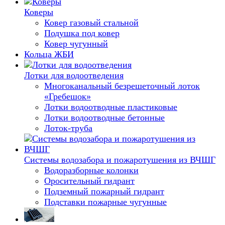
Коверы
Ковер газовый стальной
Подушка под ковер
Ковер чугунный
Кольца ЖБИ
Лотки для водоотведения
Многоканальный безрешеточный лоток
«Гребешок»
Лотки водоотводные пластиковые
Лотки водоотводные бетонные
Лоток-труба
Системы водозабора и пожаротушения из ВЧШГ
Водоразборные колонки
Оросительный гидрант
Подземный пожарный гидрант
Подставки пожарные чугунные