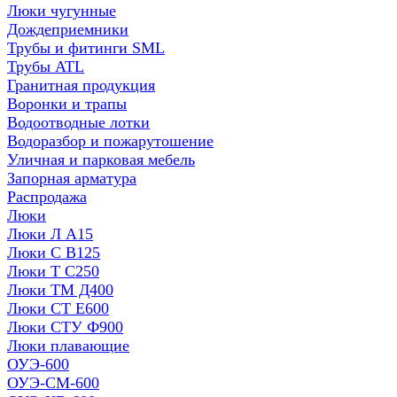
Люки чугунные
Дождеприемники
Трубы и фитинги SML
Трубы ATL
Гранитная продукция
Воронки и трапы
Водоотводные лотки
Водоразбор и пожарутошение
Уличная и парковая мебель
Запорная арматура
Распродажа
Люки
Люки Л А15
Люки С В125
Люки Т С250
Люки ТМ Д400
Люки СТ Е600
Люки СТУ Ф900
Люки плавающие
ОУЭ-600
ОУЭ-СМ-600