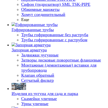
Сифон (гидрозатвор) SML TSK-PIPE
Обжимные манжеты
Хомут соединительный
Еще
Гофрированные трубы
Трубы гофрированные без раструба
Трубы гофрированные с раструбом
Запорная арматура
Задвижки чугунные
Затворы дисковые поворотные фланцевые
Монтажные (демонтажные) вставки для
трубопровода
Клапан обратный
Сетчатый фильтр
Изделия из чугуна для сада и парка
Скамейки уличные
Урны уличные