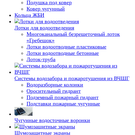
Подушка под ковер
Ковер чугунный
Кольца ЖБИ
Лотки для водоотведения
Многоканальный безрешеточный лоток
«Гребешок»
Лотки водоотводные пластиковые
Лотки водоотводные бетонные
Лоток-труба
Системы водозабора и пожаротушения из ВЧШГ
Водоразборные колонки
Оросительный гидрант
Подземный пожарный гидрант
Подставки пожарные чугунные
Чугунные водосточные воронки
Шумозащитные экраны