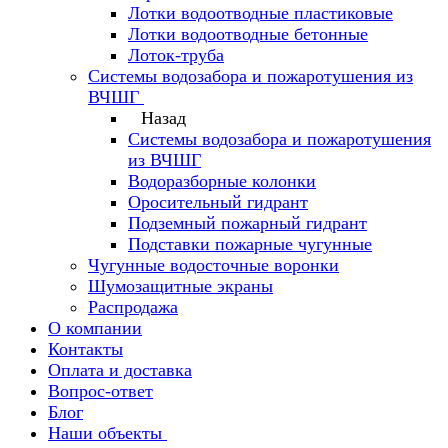
Лотки водоотводные пластиковые
Лотки водоотводные бетонные
Лоток-труба
Системы водозабора и пожаротушения из
ВЧШГ
Назад
Системы водозабора и пожаротушения
из ВЧШГ
Водоразборные колонки
Оросительный гидрант
Подземный пожарный гидрант
Подставки пожарные чугунные
Чугунные водосточные воронки
Шумозащитные экраны
Распродажа
О компании
Контакты
Оплата и доставка
Вопрос-ответ
Блог
Наши объекты