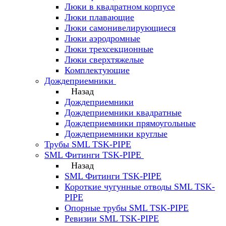
Люки в квадратном корпусе
Люки плавающие
Люки самонивелирующиеся
Люки аэродромные
Люки трехсекционные
Люки сверхтяжелые
Комплектующие
Дождеприемники
Назад
Дождеприемники
Дождеприемники квадратные
Дождеприемники прямоугольные
Дождеприемники круглые
Трубы SML TSK-PIPE
SML Фитинги TSK-PIPE
Назад
SML Фитинги TSK-PIPE
Короткие чугунные отводы SML TSK-
PIPE
Опорные трубы SML TSK-PIPE
Ревизии SML TSK-PIPE