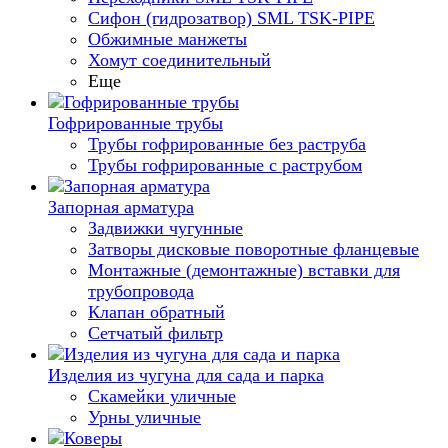
Сифон (гидрозатвор) SML TSK-PIPE
Обжимные манжеты
Хомут соединительный
Еще
Гофрированные трубы
Трубы гофрированные без раструба
Трубы гофрированные с раструбом
Запорная арматура
Задвижки чугунные
Затворы дисковые поворотные фланцевые
Монтажные (демонтажные) вставки для
трубопровода
Клапан обратный
Сетчатый фильтр
Изделия из чугуна для сада и парка
Скамейки уличные
Урны уличные