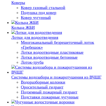
Коверы
Ковер газовый стальной
Подушка под ковер
Ковер чугунный
Кольца ЖБИ
Лотки для водоотведения
Многоканальный безрешеточный лоток
«Гребешок»
Лотки водоотводные пластиковые
Лотки водоотводные бетонные
Лоток-труба
Системы водозабора и пожаротушения из ВЧШГ
Водоразборные колонки
Оросительный гидрант
Подземный пожарный гидрант
Подставки пожарные чугунные