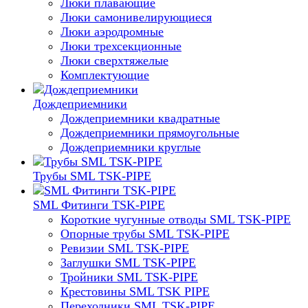
Люки плавающие
Люки самонивелирующиеся
Люки аэродромные
Люки трехсекционные
Люки сверхтяжелые
Комплектующие
Дождеприемники
Дождеприемники квадратные
Дождеприемники прямоугольные
Дождеприемники круглые
Трубы SML TSK-PIPE
SML Фитинги TSK-PIPE
Короткие чугунные отводы SML TSK-PIPE
Опорные трубы SML TSK-PIPE
Ревизии SML TSK-PIPE
Заглушки SML TSK-PIPE
Тройники SML TSK-PIPE
Крестовины SML TSK PIPE
Переходники SML TSK-PIPE