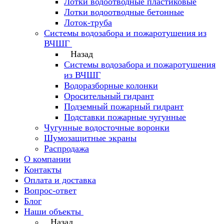
Лотки водоотводные пластиковые
Лотки водоотводные бетонные
Лоток-труба
Системы водозабора и пожаротушения из
ВЧШГ
Назад
Системы водозабора и пожаротушения
из ВЧШГ
Водоразборные колонки
Оросительный гидрант
Подземный пожарный гидрант
Подставки пожарные чугунные
Чугунные водосточные воронки
Шумозащитные экраны
Распродажа
О компании
Контакты
Оплата и доставка
Вопрос-ответ
Блог
Наши объекты
Назад