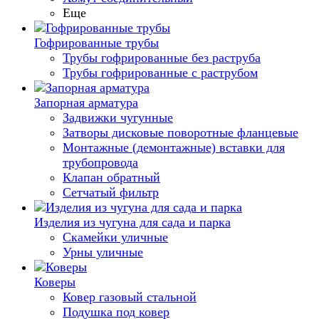
Еще
Гофрированные трубы
Трубы гофрированные без раструба
Трубы гофрированные с раструбом
Запорная арматура
Задвижки чугунные
Затворы дисковые поворотные фланцевые
Монтажные (демонтажные) вставки для
трубопровода
Клапан обратный
Сетчатый фильтр
Изделия из чугуна для сада и парка
Скамейки уличные
Урны уличные
Коверы
Ковер газовый стальной
Подушка под ковер