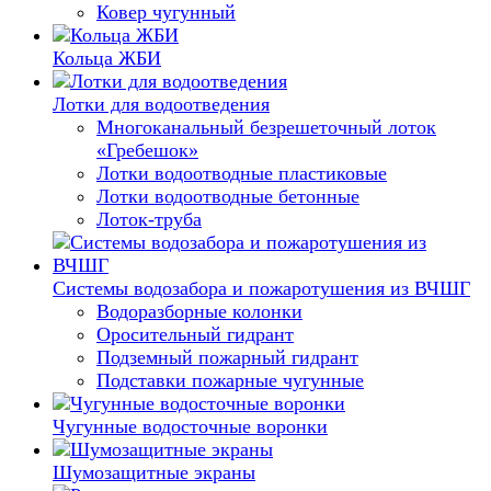
Ковер чугунный
Кольца ЖБИ
Лотки для водоотведения
Многоканальный безрешеточный лоток
«Гребешок»
Лотки водоотводные пластиковые
Лотки водоотводные бетонные
Лоток-труба
Системы водозабора и пожаротушения из ВЧШГ
Водоразборные колонки
Оросительный гидрант
Подземный пожарный гидрант
Подставки пожарные чугунные
Чугунные водосточные воронки
Шумозащитные экраны