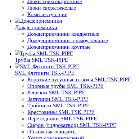
Люки трехсекционные
Люки сверхтяжелые
Комплектующие
Дождеприемники
Дождеприемники квадратные
Дождеприемники прямоугольные
Дождеприемники круглые
Трубы SML TSK-PIPE
SML Фитинги TSK-PIPE
Короткие чугунные отводы SML TSK-PIPE
Опорные трубы SML TSK-PIPE
Ревизии SML TSK-PIPE
Заглушки SML TSK-PIPE
Тройники SML TSK-PIPE
Крестовины SML TSK PIPE
Переходники SML TSK-PIPE
Сифон (гидрозатвор) SML TSK-PIPE
Обжимные манжеты
Хомут соединительный