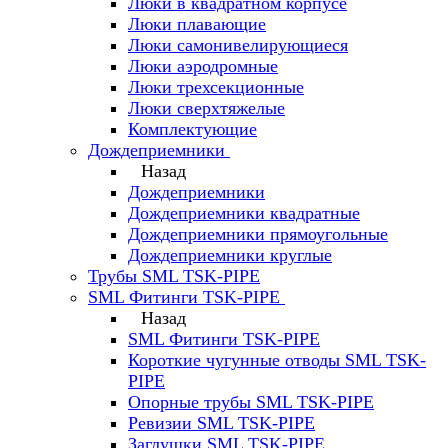
Люки в квадратном корпусе
Люки плавающие
Люки самонивелирующиеся
Люки аэродромные
Люки трехсекционные
Люки сверхтяжелые
Комплектующие
Дождеприемники
Назад
Дождеприемники
Дождеприемники квадратные
Дождеприемники прямоугольные
Дождеприемники круглые
Трубы SML TSK-PIPE
SML Фитинги TSK-PIPE
Назад
SML Фитинги TSK-PIPE
Короткие чугунные отводы SML TSK-
PIPE
Опорные трубы SML TSK-PIPE
Ревизии SML TSK-PIPE
Заглушки SML TSK-PIPE