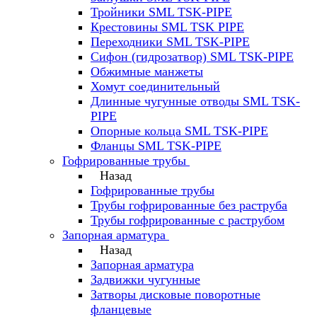
Тройники SML TSK-PIPE
Крестовины SML TSK PIPE
Переходники SML TSK-PIPE
Сифон (гидрозатвор) SML TSK-PIPE
Обжимные манжеты
Хомут соединительный
Длинные чугунные отводы SML TSK-
PIPE
Опорные кольца SML TSK-PIPE
Фланцы SML TSK-PIPE
Гофрированные трубы
Назад
Гофрированные трубы
Трубы гофрированные без раструба
Трубы гофрированные с раструбом
Запорная арматура
Назад
Запорная арматура
Задвижки чугунные
Затворы дисковые поворотные
фланцевые