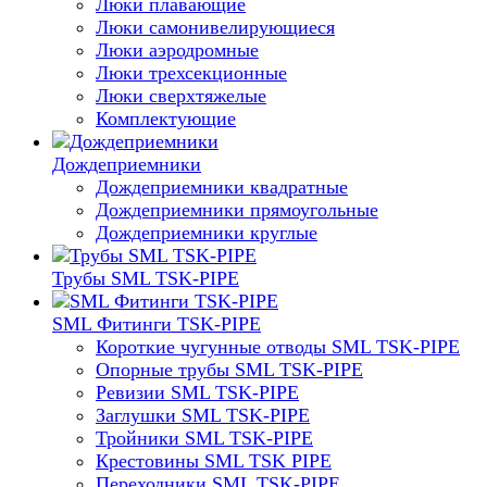
Люки плавающие
Люки самонивелирующиеся
Люки аэродромные
Люки трехсекционные
Люки сверхтяжелые
Комплектующие
Дождеприемники
Дождеприемники квадратные
Дождеприемники прямоугольные
Дождеприемники круглые
Трубы SML TSK-PIPE
SML Фитинги TSK-PIPE
Короткие чугунные отводы SML TSK-PIPE
Опорные трубы SML TSK-PIPE
Ревизии SML TSK-PIPE
Заглушки SML TSK-PIPE
Тройники SML TSK-PIPE
Крестовины SML TSK PIPE
Переходники SML TSK-PIPE