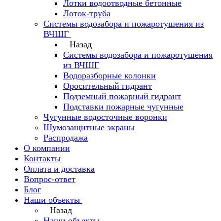
Лотки водоотводные бетонные
Лоток-труба
Системы водозабора и пожаротушения из
ВЧШГ
Назад
Системы водозабора и пожаротушения
из ВЧШГ
Водоразборные колонки
Оросительный гидрант
Подземный пожарный гидрант
Подставки пожарные чугунные
Чугунные водосточные воронки
Шумозащитные экраны
Распродажа
О компании
Контакты
Оплата и доставка
Вопрос-ответ
Блог
Наши объекты
Назад
Наши объекты