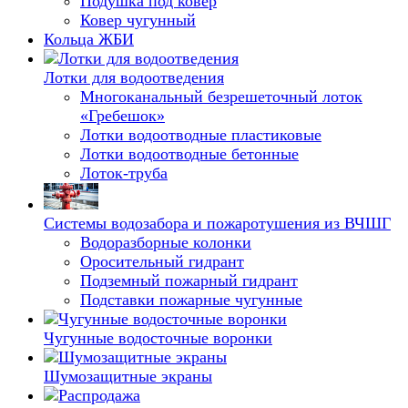
Подушка под ковер
Ковер чугунный
Кольца ЖБИ
Лотки для водоотведения
Многоканальный безрешеточный лоток
«Гребешок»
Лотки водоотводные пластиковые
Лотки водоотводные бетонные
Лоток-труба
Системы водозабора и пожаротушения из ВЧШГ
Водоразборные колонки
Оросительный гидрант
Подземный пожарный гидрант
Подставки пожарные чугунные
Чугунные водосточные воронки
Шумозащитные экраны