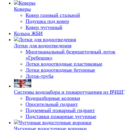
Коверы
Ковер газовый стальной
Подушка под ковер
Ковер чугунный
Кольца ЖБИ
Лотки для водоотведения
Многоканальный безрешеточный лоток
«Гребешок»
Лотки водоотводные пластиковые
Лотки водоотводные бетонные
Лоток-труба
Системы водозабора и пожаротушения из ВЧШГ
Водоразборные колонки
Оросительный гидрант
Подземный пожарный гидрант
Подставки пожарные чугунные
Чугунные водосточные воронки