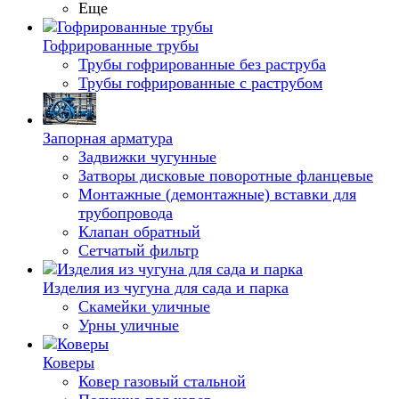
Еще
Гофрированные трубы
Трубы гофрированные без раструба
Трубы гофрированные с раструбом
Запорная арматура
Задвижки чугунные
Затворы дисковые поворотные фланцевые
Монтажные (демонтажные) вставки для
трубопровода
Клапан обратный
Сетчатый фильтр
Изделия из чугуна для сада и парка
Скамейки уличные
Урны уличные
Коверы
Ковер газовый стальной