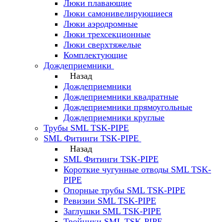
Люки плавающие
Люки самонивелирующиеся
Люки аэродромные
Люки трехсекционные
Люки сверхтяжелые
Комплектующие
Дождеприемники
Назад
Дождеприемники
Дождеприемники квадратные
Дождеприемники прямоугольные
Дождеприемники круглые
Трубы SML TSK-PIPE
SML Фитинги TSK-PIPE
Назад
SML Фитинги TSK-PIPE
Короткие чугунные отводы SML TSK-
PIPE
Опорные трубы SML TSK-PIPE
Ревизии SML TSK-PIPE
Заглушки SML TSK-PIPE
Тройники SML TSK-PIPE