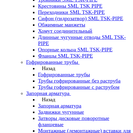
Крестовины SML TSK PIPE
Переходники SML TSK-PIPE
Сифон (гидрозатвор) SML TSK-PIPE
Обжимные манжеты
Хомут соединительный
Длинные чугунные отводы SML TSK-
PIPE
Опорные кольца SML TSK-PIPE
Фланцы SML TSK-PIPE
Гофрированные трубы
Назад
Гофрированные трубы
Трубы гофрированные без раструба
Трубы гофрированные с раструбом
Запорная арматура
Назад
Запорная арматура
Задвижки чугунные
Затворы дисковые поворотные
фланцевые
Монтажные (демонтажные) вставки для