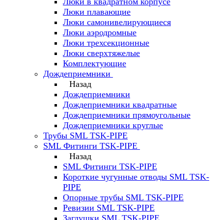
Люки в квадратном корпусе
Люки плавающие
Люки самонивелирующиеся
Люки аэродромные
Люки трехсекционные
Люки сверхтяжелые
Комплектующие
Дождеприемники
Назад
Дождеприемники
Дождеприемники квадратные
Дождеприемники прямоугольные
Дождеприемники круглые
Трубы SML TSK-PIPE
SML Фитинги TSK-PIPE
Назад
SML Фитинги TSK-PIPE
Короткие чугунные отводы SML TSK-
PIPE
Опорные трубы SML TSK-PIPE
Ревизии SML TSK-PIPE
Заглушки SML TSK-PIPE