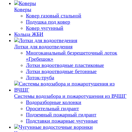
Коверы
Ковер газовый стальной
Подушка под ковер
Ковер чугунный
Кольца ЖБИ
Лотки для водоотведения
Многоканальный безрешеточный лоток
«Гребешок»
Лотки водоотводные пластиковые
Лотки водоотводные бетонные
Лоток-труба
Системы водозабора и пожаротушения из ВЧШГ
Водоразборные колонки
Оросительный гидрант
Подземный пожарный гидрант
Подставки пожарные чугунные