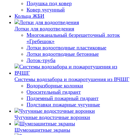
Подушка под ковер
Ковер чугунный
Кольца ЖБИ
Лотки для водоотведения
Многоканальный безрешеточный лоток
«Гребешок»
Лотки водоотводные пластиковые
Лотки водоотводные бетонные
Лоток-труба
Системы водозабора и пожаротушения из ВЧШГ
Водоразборные колонки
Оросительный гидрант
Подземный пожарный гидрант
Подставки пожарные чугунные
Чугунные водосточные воронки
Шумозащитные экраны