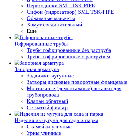
Переходники SML TSK-PIPE
Сифон (гидрозатвор) SML TSK-PIPE
Обжимные манжеты
Хомут соединительный
Еще
Гофрированные трубы
Трубы гофрированные без раструба
Трубы гофрированные с раструбом
Запорная арматура
Задвижки чугунные
Затворы дисковые поворотные фланцевые
Монтажные (демонтажные) вставки для
трубопровода
Клапан обратный
Сетчатый фильтр
Изделия из чугуна для сада и парка
Скамейки уличные
Урны уличные