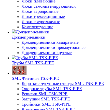
Люки плавающие
Люки самонивелирующиеся
Люки аэродромные
Люки трехсекционные
Люки сверхтяжелые
Комплектующие
Дождеприемники
Дождеприемники квадратные
Дождеприемники прямоугольные
Дождеприемники круглые
Трубы SML TSK-PIPE
SML Фитинги TSK-PIPE
Короткие чугунные отводы SML TSK-PIPE
Опорные трубы SML TSK-PIPE
Ревизии SML TSK-PIPE
Заглушки SML TSK-PIPE
Тройники SML TSK-PIPE
Крестовины SML TSK PIPE