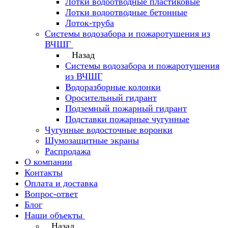
Лотки водоотводные пластиковые
Лотки водоотводные бетонные
Лоток-труба
Системы водозабора и пожаротушения из
ВЧШГ
Назад
Системы водозабора и пожаротушения
из ВЧШГ
Водоразборные колонки
Оросительный гидрант
Подземный пожарный гидрант
Подставки пожарные чугунные
Чугунные водосточные воронки
Шумозащитные экраны
Распродажа
О компании
Контакты
Оплата и доставка
Вопрос-ответ
Блог
Наши объекты
Назад