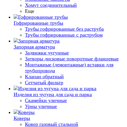
Хомут соединительный
Еще
Гофрированные трубы
Трубы гофрированные без раструба
Трубы гофрированные с раструбом
Запорная арматура
Задвижки чугунные
Затворы дисковые поворотные фланцевые
Монтажные (демонтажные) вставки для
трубопровода
Клапан обратный
Сетчатый фильтр
Изделия из чугуна для сада и парка
Скамейки уличные
Урны уличные
Коверы
Ковер газовый стальной