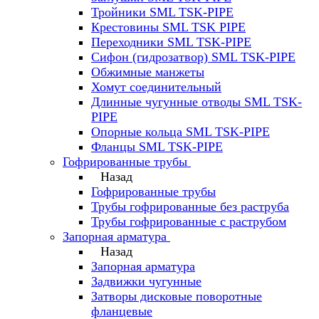
Тройники SML TSK-PIPE
Крестовины SML TSK PIPE
Переходники SML TSK-PIPE
Сифон (гидрозатвор) SML TSK-PIPE
Обжимные манжеты
Хомут соединительный
Длинные чугунные отводы SML TSK-
PIPE
Опорные кольца SML TSK-PIPE
Фланцы SML TSK-PIPE
Гофрированные трубы
Назад
Гофрированные трубы
Трубы гофрированные без раструба
Трубы гофрированные с раструбом
Запорная арматура
Назад
Запорная арматура
Задвижки чугунные
Затворы дисковые поворотные
фланцевые