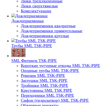
Люки трехсекционные
Люки сверхтяжелые
Комплектующие
Дождеприемники
Дождеприемники квадратные
Дождеприемники прямоугольные
Дождеприемники круглые
Трубы SML TSK-PIPE
SML Фитинги TSK-PIPE
Короткие чугунные отводы SML TSK-PIPE
Опорные трубы SML TSK-PIPE
Ревизии SML TSK-PIPE
Заглушки SML TSK-PIPE
Тройники SML TSK-PIPE
Крестовины SML TSK PIPE
Переходники SML TSK-PIPE
Сифон (гидрозатвор) SML TSK-PIPE
Обжимные манжеты