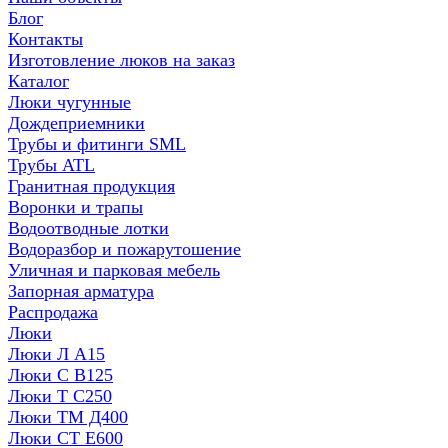
Блог
Контакты
Изготовление люков на заказ
Каталог
Люки чугунные
Дождеприемники
Трубы и фитинги SML
Трубы ATL
Гранитная продукция
Воронки и трапы
Водоотводные лотки
Водоразбор и пожарутошение
Уличная и парковая мебель
Запорная арматура
Распродажа
Люки
Люки Л А15
Люки С В125
Люки Т С250
Люки ТМ Д400
Люки СТ Е600