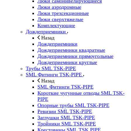
Люки самонивелирующиеся
Люки аэродромные
Люки трехсекционные
Люки сверхтяжелые
Комплектующие
Дождеприемники
Назад
Дождеприемники
Дождеприемники квадратные
Дождеприемники прямоугольные
Дождеприемники круглые
Трубы SML TSK-PIPE
SML Фитинги TSK-PIPE
Назад
SML Фитинги TSK-PIPE
Короткие чугунные отводы SML TSK-
PIPE
Опорные трубы SML TSK-PIPE
Ревизии SML TSK-PIPE
Заглушки SML TSK-PIPE
Тройники SML TSK-PIPE
Крестовины SML TSK PIPE