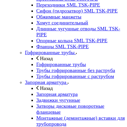
Переходники SML TSK-PIPE
Сифон (гидрозатвор) SML TSK-PIPE
Обжимные манжеты
Хомут соединительный
Длинные чугунные отводы SML TSK-
PIPE
Опорные кольца SML TSK-PIPE
Фланцы SML TSK-PIPE
Гофрированные трубы
Назад
Гофрированные трубы
Трубы гофрированные без раструба
Трубы гофрированные с раструбом
Запорная арматура
Назад
Запорная арматура
Задвижки чугунные
Затворы дисковые поворотные
фланцевые
Монтажные (демонтажные) вставки для
трубопровода