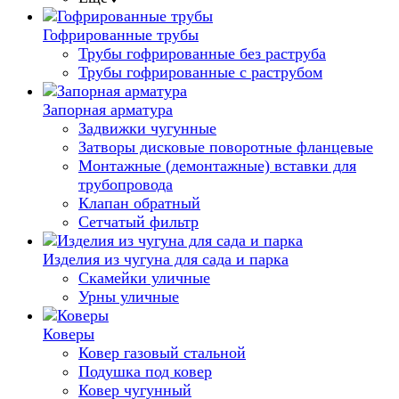
Гофрированные трубы
Трубы гофрированные без раструба
Трубы гофрированные с раструбом
Запорная арматура
Задвижки чугунные
Затворы дисковые поворотные фланцевые
Монтажные (демонтажные) вставки для
трубопровода
Клапан обратный
Сетчатый фильтр
Изделия из чугуна для сада и парка
Скамейки уличные
Урны уличные
Коверы
Ковер газовый стальной
Подушка под ковер
Ковер чугунный