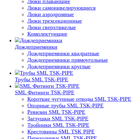
Люки плавающие
Люки самонивелирующиеся
Люки аэродромные
Люки трехсекционные
Люки сверхтяжелые
Комплектующие
Дождеприемники
Дождеприемники квадратные
Дождеприемники прямоугольные
Дождеприемники круглые
Трубы SML TSK-PIPE
SML Фитинги TSK-PIPE
Короткие чугунные отводы SML TSK-PIPE
Опорные трубы SML TSK-PIPE
Ревизии SML TSK-PIPE
Заглушки SML TSK-PIPE
Тройники SML TSK-PIPE
Крестовины SML TSK PIPE
Переходники SML TSK-PIPE