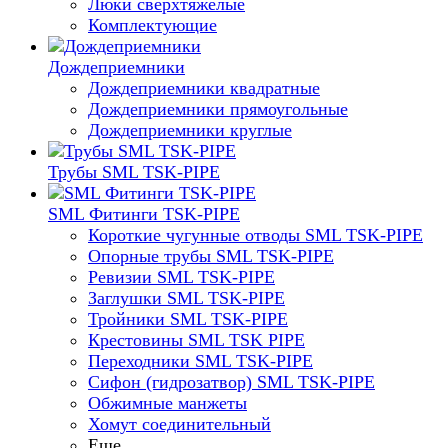
Люки сверхтяжелые
Комплектующие
Дождеприемники
Дождеприемники квадратные
Дождеприемники прямоугольные
Дождеприемники круглые
Трубы SML TSK-PIPE
SML Фитинги TSK-PIPE
Короткие чугунные отводы SML TSK-PIPE
Опорные трубы SML TSK-PIPE
Ревизии SML TSK-PIPE
Заглушки SML TSK-PIPE
Тройники SML TSK-PIPE
Крестовины SML TSK PIPE
Переходники SML TSK-PIPE
Сифон (гидрозатвор) SML TSK-PIPE
Обжимные манжеты
Хомут соединительный
Еще