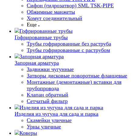
Сифон (гидрозатвор) SML TSK-PIPE
Обжимные манжеты
Хомут соединительный
Еще
Гофрированные трубы
Трубы гофрированные без раструба
Трубы гофрированные с раструбом
Запорная арматура
Задвижки чугунные
Затворы дисковые поворотные фланцевые
Монтажные (демонтажные) вставки для
трубопровода
Клапан обратный
Сетчатый фильтр
Изделия из чугуна для сада и парка
Скамейки уличные
Урны уличные