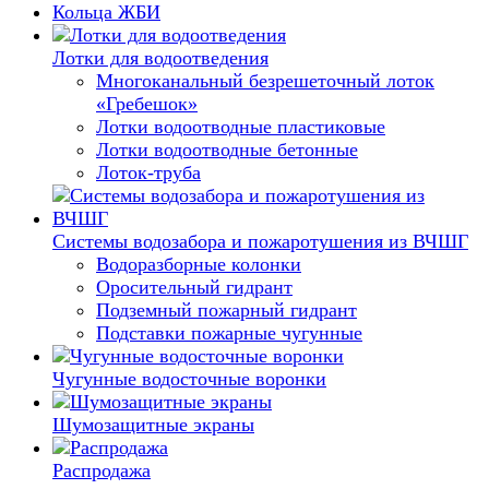
Кольца ЖБИ
Лотки для водоотведения
Многоканальный безрешеточный лоток
«Гребешок»
Лотки водоотводные пластиковые
Лотки водоотводные бетонные
Лоток-труба
Системы водозабора и пожаротушения из ВЧШГ
Водоразборные колонки
Оросительный гидрант
Подземный пожарный гидрант
Подставки пожарные чугунные
Чугунные водосточные воронки
Шумозащитные экраны
Распродажа