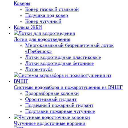
Коверы
Ковер газовый стальной
Подушка под ковер
Ковер чугунный
Кольца ЖБИ
Лотки для водоотведения
Многоканальный безрешеточный лоток
«Гребешок»
Лотки водоотводные пластиковые
Лотки водоотводные бетонные
Лоток-труба
Системы водозабора и пожаротушения из ВЧШГ
Водоразборные колонки
Оросительный гидрант
Подземный пожарный гидрант
Подставки пожарные чугунные
Чугунные водосточные воронки