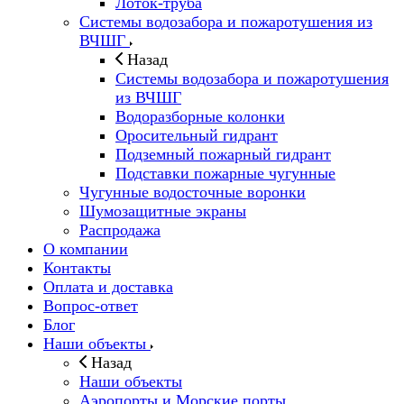
Лоток-труба
Системы водозабора и пожаротушения из
ВЧШГ
Назад
Системы водозабора и пожаротушения
из ВЧШГ
Водоразборные колонки
Оросительный гидрант
Подземный пожарный гидрант
Подставки пожарные чугунные
Чугунные водосточные воронки
Шумозащитные экраны
Распродажа
О компании
Контакты
Оплата и доставка
Вопрос-ответ
Блог
Наши объекты
Назад
Наши объекты
Аэропорты и Морские порты