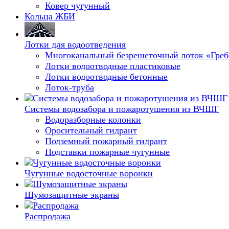
Ковер чугунный
Кольца ЖБИ
Лотки для водоотведения
Многоканальный безрешеточный лоток «Гре
Лотки водоотводные пластиковые
Лотки водоотводные бетонные
Лоток-труба
Системы водозабора и пожаротушения из ВЧШГ
Водоразборные колонки
Оросительный гидрант
Подземный пожарный гидрант
Подставки пожарные чугунные
Чугунные водосточные воронки
Шумозащитные экраны
Распродажа