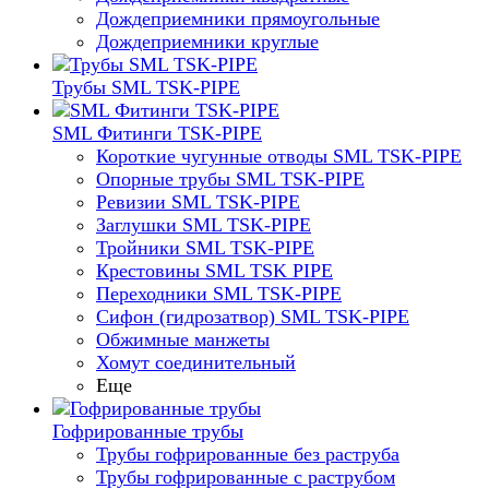
Дождеприемники прямоугольные
Дождеприемники круглые
Трубы SML TSK-PIPE
SML Фитинги TSK-PIPE
Короткие чугунные отводы SML TSK-PIPE
Опорные трубы SML TSK-PIPE
Ревизии SML TSK-PIPE
Заглушки SML TSK-PIPE
Тройники SML TSK-PIPE
Крестовины SML TSK PIPE
Переходники SML TSK-PIPE
Сифон (гидрозатвор) SML TSK-PIPE
Обжимные манжеты
Хомут соединительный
Еще
Гофрированные трубы
Трубы гофрированные без раструба
Трубы гофрированные с раструбом