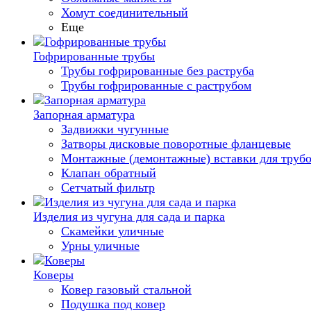
Хомут соединительный
Еще
Гофрированные трубы
Трубы гофрированные без раструба
Трубы гофрированные с раструбом
Запорная арматура
Задвижки чугунные
Затворы дисковые поворотные фланцевые
Монтажные (демонтажные) вставки для труб
Клапан обратный
Сетчатый фильтр
Изделия из чугуна для сада и парка
Скамейки уличные
Урны уличные
Коверы
Ковер газовый стальной
Подушка под ковер