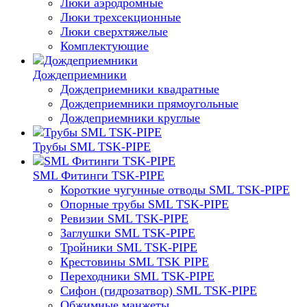
Люки аэродромные
Люки трехсекционные
Люки сверхтяжелые
Комплектующие
Дождеприемники
Дождеприемники квадратные
Дождеприемники прямоугольные
Дождеприемники круглые
Трубы SML TSK-PIPE
SML Фитинги TSK-PIPE
Короткие чугунные отводы SML TSK-PIPE
Опорные трубы SML TSK-PIPE
Ревизии SML TSK-PIPE
Заглушки SML TSK-PIPE
Тройники SML TSK-PIPE
Крестовины SML TSK PIPE
Переходники SML TSK-PIPE
Сифон (гидрозатвор) SML TSK-PIPE
Обжимные манжеты