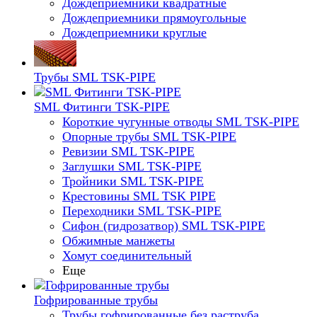
Дождеприемники квадратные
Дождеприемники прямоугольные
Дождеприемники круглые
Трубы SML TSK-PIPE
SML Фитинги TSK-PIPE
Короткие чугунные отводы SML TSK-PIPE
Опорные трубы SML TSK-PIPE
Ревизии SML TSK-PIPE
Заглушки SML TSK-PIPE
Тройники SML TSK-PIPE
Крестовины SML TSK PIPE
Переходники SML TSK-PIPE
Сифон (гидрозатвор) SML TSK-PIPE
Обжимные манжеты
Хомут соединительный
Еще
Гофрированные трубы
Трубы гофрированные без раструба