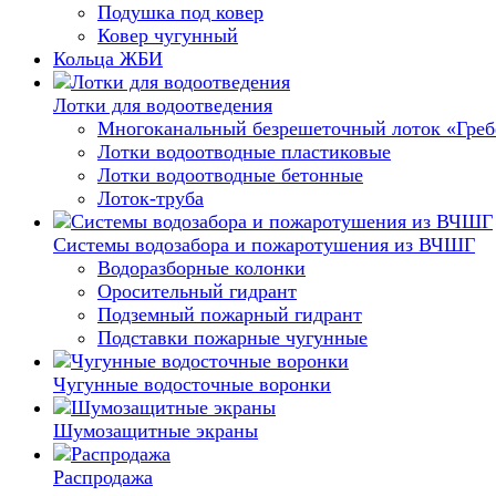
Подушка под ковер
Ковер чугунный
Кольца ЖБИ
Лотки для водоотведения
Многоканальный безрешеточный лоток «Гре
Лотки водоотводные пластиковые
Лотки водоотводные бетонные
Лоток-труба
Системы водозабора и пожаротушения из ВЧШГ
Водоразборные колонки
Оросительный гидрант
Подземный пожарный гидрант
Подставки пожарные чугунные
Чугунные водосточные воронки
Шумозащитные экраны
Распродажа