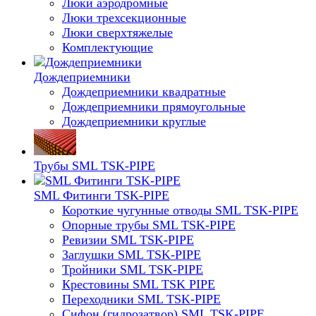
Люки аэродромные
Люки трехсекционные
Люки сверхтяжелые
Комплектующие
Дождеприемники
Дождеприемники квадратные
Дождеприемники прямоугольные
Дождеприемники круглые
Трубы SML TSK-PIPE
SML Фитинги TSK-PIPE
Короткие чугунные отводы SML TSK-PIPE
Опорные трубы SML TSK-PIPE
Ревизии SML TSK-PIPE
Заглушки SML TSK-PIPE
Тройники SML TSK-PIPE
Крестовины SML TSK PIPE
Переходники SML TSK-PIPE
Сифон (гидрозатвор) SML TSK-PIPE