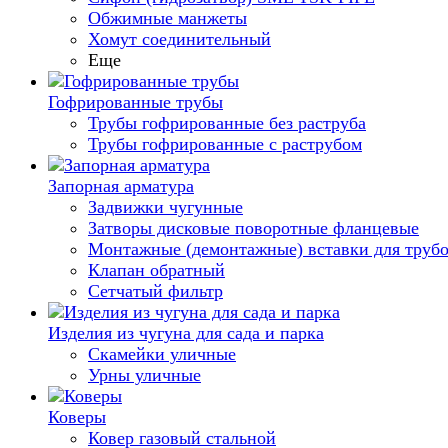
Обжимные манжеты
Хомут соединительный
Еще
Гофрированные трубы
Трубы гофрированные без раструба
Трубы гофрированные с раструбом
Запорная арматура
Задвижки чугунные
Затворы дисковые поворотные фланцевые
Монтажные (демонтажные) вставки для труб
Клапан обратный
Сетчатый фильтр
Изделия из чугуна для сада и парка
Скамейки уличные
Урны уличные
Коверы
Ковер газовый стальной