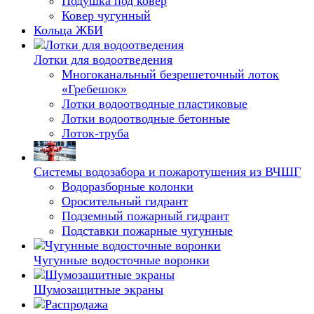
Подушка под ковер
Ковер чугунный
Кольца ЖБИ
Лотки для водоотведения
Многоканальный безрешеточный лоток
«Гребешок»
Лотки водоотводные пластиковые
Лотки водоотводные бетонные
Лоток-труба
Системы водозабора и пожаротушения из ВЧШГ
Водоразборные колонки
Оросительный гидрант
Подземный пожарный гидрант
Подставки пожарные чугунные
Чугунные водосточные воронки
Шумозащитные экраны