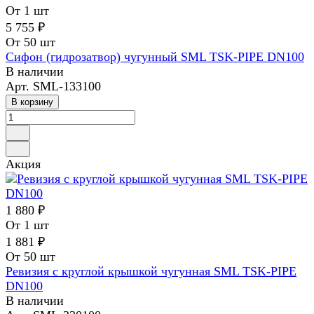
От 1 шт
5 755 ₽
От 50 шт
Сифон (гидрозатвор) чугунный SML TSK-PIPE DN100
В наличии
Арт.
SML-133100
В корзину
Акция
1 880 ₽
От 1 шт
1 881 ₽
От 50 шт
Ревизия с круглой крышкой чугунная SML TSK-PIPE
DN100
В наличии