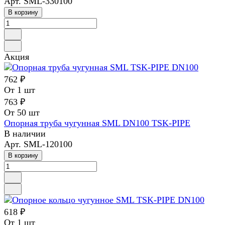
Арт.
SML-330100
В корзину
Акция
762 ₽
От 1 шт
763 ₽
От 50 шт
Опорная труба чугунная SML DN100 TSK-PIPE
В наличии
Арт.
SML-120100
В корзину
618 ₽
От 1 шт