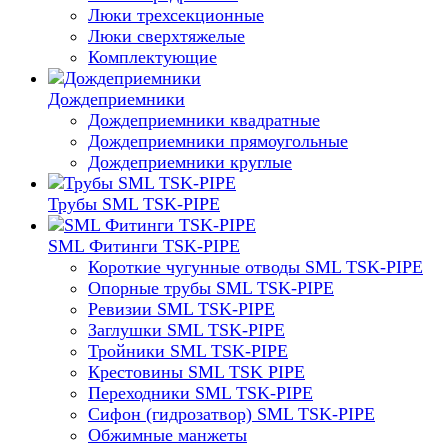
Люки трехсекционные
Люки сверхтяжелые
Комплектующие
Дождеприемники
Дождеприемники квадратные
Дождеприемники прямоугольные
Дождеприемники круглые
Трубы SML TSK-PIPE
SML Фитинги TSK-PIPE
Короткие чугунные отводы SML TSK-PIPE
Опорные трубы SML TSK-PIPE
Ревизии SML TSK-PIPE
Заглушки SML TSK-PIPE
Тройники SML TSK-PIPE
Крестовины SML TSK PIPE
Переходники SML TSK-PIPE
Сифон (гидрозатвор) SML TSK-PIPE
Обжимные манжеты