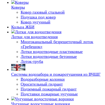
Коверы
Ковер газовый стальной
Подушка под ковер
Ковер чугунный
Кольца ЖБИ
Лотки для водоотведения
Многоканальный безрешеточный лоток
«Гребешок»
Лотки водоотводные пластиковые
Лотки водоотводные бетонные
Лоток-труба
Системы водозабора и пожаротушения из ВЧШГ
Водоразборные колонки
Оросительный гидрант
Подземный пожарный гидрант
Подставки пожарные чугунные
Чугунные водосточные воронки