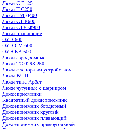
Люки С В125
Люки Т С250
Люки ТМ Д400
Люки СТ Е600
Люки СТУ Ф900
Люки плавающие
ОУЭ-600
ОУЭ-СМ-600
ОУЭ-КВ-600
Люки аэродромные
Люки ТС 0298-250
Люки с запорным устройством
Люки ВЧШГ
Люки типа Арбат
Люки чугунные с шарниром
Дождеприемники
Квадратный дождеприемник
Дождеприемник бордюрный
Дождеприемник круглый
Дождеприемник плавающий
Дождеприемник прямоугольный