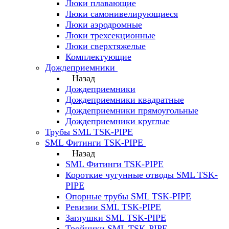
Люки плавающие
Люки самонивелирующиеся
Люки аэродромные
Люки трехсекционные
Люки сверхтяжелые
Комплектующие
Дождеприемники
Назад
Дождеприемники
Дождеприемники квадратные
Дождеприемники прямоугольные
Дождеприемники круглые
Трубы SML TSK-PIPE
SML Фитинги TSK-PIPE
Назад
SML Фитинги TSK-PIPE
Короткие чугунные отводы SML TSK-
PIPE
Опорные трубы SML TSK-PIPE
Ревизии SML TSK-PIPE
Заглушки SML TSK-PIPE
Тройники SML TSK-PIPE