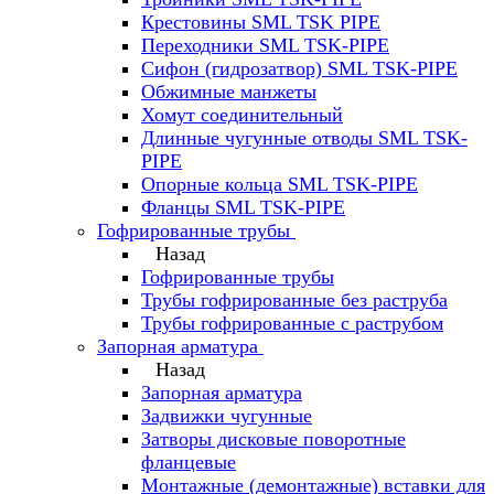
Крестовины SML TSK PIPE
Переходники SML TSK-PIPE
Сифон (гидрозатвор) SML TSK-PIPE
Обжимные манжеты
Хомут соединительный
Длинные чугунные отводы SML TSK-
PIPE
Опорные кольца SML TSK-PIPE
Фланцы SML TSK-PIPE
Гофрированные трубы
Назад
Гофрированные трубы
Трубы гофрированные без раструба
Трубы гофрированные с раструбом
Запорная арматура
Назад
Запорная арматура
Задвижки чугунные
Затворы дисковые поворотные
фланцевые
Монтажные (демонтажные) вставки для