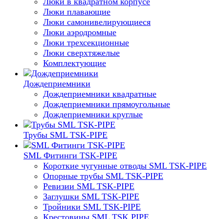
Люки в квадратном корпусе
Люки плавающие
Люки самонивелирующиеся
Люки аэродромные
Люки трехсекционные
Люки сверхтяжелые
Комплектующие
Дождеприемники
Дождеприемники квадратные
Дождеприемники прямоугольные
Дождеприемники круглые
Трубы SML TSK-PIPE
SML Фитинги TSK-PIPE
Короткие чугунные отводы SML TSK-PIPE
Опорные трубы SML TSK-PIPE
Ревизии SML TSK-PIPE
Заглушки SML TSK-PIPE
Тройники SML TSK-PIPE
Крестовины SML TSK PIPE