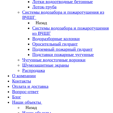
Лотки водоотводные бетонные
Лоток-труба
Системы водозабора и пожаротушения из
ВЧШГ
Назад
Системы водозабора и пожаротушения
из ВЧШГ
Водоразборные колонки
Оросительный гидрант
Подземный пожарный гидрант
Подставки пожарные чугунные
Чугунные водосточные воронки
Шумозащитные экраны
Распродажа
О компании
Контакты
Оплата и доставка
Вопрос-ответ
Блог
Наши объекты
Назад
Наши объекты