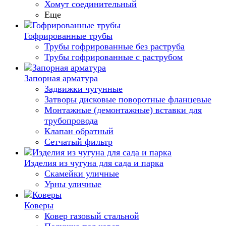
Хомут соединительный
Еще
Гофрированные трубы
Трубы гофрированные без раструба
Трубы гофрированные с раструбом
Запорная арматура
Задвижки чугунные
Затворы дисковые поворотные фланцевые
Монтажные (демонтажные) вставки для
трубопровода
Клапан обратный
Сетчатый фильтр
Изделия из чугуна для сада и парка
Скамейки уличные
Урны уличные
Коверы
Ковер газовый стальной