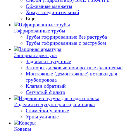
Сифон (гидрозатвор) SML TSK-PIPE
Обжимные манжеты
Хомут соединительный
Еще
Гофрированные трубы
Трубы гофрированные без раструба
Трубы гофрированные с раструбом
Запорная арматура
Задвижки чугунные
Затворы дисковые поворотные фланцевые
Монтажные (демонтажные) вставки для
трубопровода
Клапан обратный
Сетчатый фильтр
Изделия из чугуна для сада и парка
Скамейки уличные
Урны уличные
Коверы