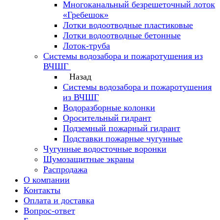
Многоканальный безрешеточный лоток
«Гребешок»
Лотки водоотводные пластиковые
Лотки водоотводные бетонные
Лоток-труба
Системы водозабора и пожаротушения из
ВЧШГ
Назад
Системы водозабора и пожаротушения
из ВЧШГ
Водоразборные колонки
Оросительный гидрант
Подземный пожарный гидрант
Подставки пожарные чугунные
Чугунные водосточные воронки
Шумозащитные экраны
Распродажа
О компании
Контакты
Оплата и доставка
Вопрос-ответ