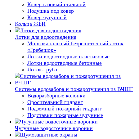
Ковер газовый стальной
Подушка под ковер
Ковер чугунный
Кольца ЖБИ
Лотки для водоотведения
Многоканальный безрешеточный лоток
«Гребешок»
Лотки водоотводные пластиковые
Лотки водоотводные бетонные
Лоток-труба
Системы водозабора и пожаротушения из ВЧШГ
Водоразборные колонки
Оросительный гидрант
Подземный пожарный гидрант
Подставки пожарные чугунные
Чугунные водосточные воронки