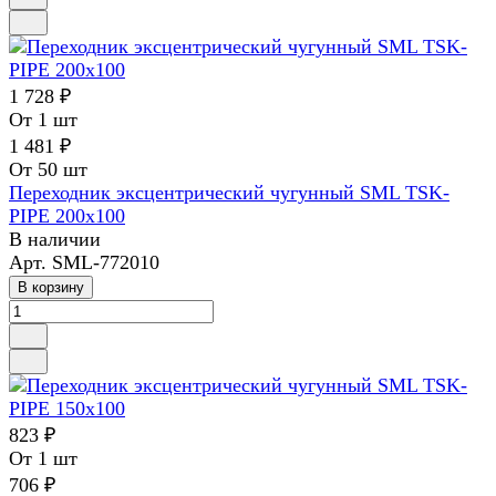
1 728 ₽
От 1 шт
1 481 ₽
От 50 шт
Переходник эксцентрический чугунный SML TSK-
PIPE 200х100
В наличии
Арт.
SML-772010
В корзину
823 ₽
От 1 шт
706 ₽