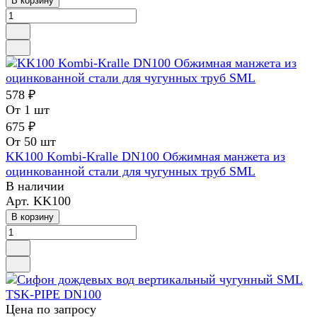
В корзину
578 ₽
От 1 шт
675 ₽
От 50 шт
KK100 Kombi-Kralle DN100 Обжимная манжета из
оцинкованной стали для чугунных труб SML
В наличии
Арт.
KK100
В корзину
Цена по зап
р
осу