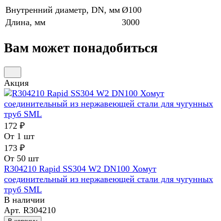
Внутренний диаметр, DN, мм
Ø100
Длина, мм
3000
Вам может понадобиться
Акция
172 ₽
От 1 шт
173 ₽
От 50 шт
R304210 Rapid SS304 W2 DN100 Хомут
соединительный из нержавеющей стали для чугунных
труб SML
В наличии
Арт.
R304210