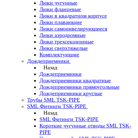
Люки чугунные
Люки фланцевые
Люки в квадратном корпусе
Люки плавающие
Люки самонивелирующиеся
Люки аэродромные
Люки трехсекционные
Люки сверхтяжелые
Комплектующие
Дождеприемники
Назад
Дождеприемники
Дождеприемники квадратные
Дождеприемники прямоугольные
Дождеприемники круглые
Трубы SML TSK-PIPE
SML Фитинги TSK-PIPE
Назад
SML Фитинги TSK-PIPE
Короткие чугунные отводы SML TSK-
PIPE