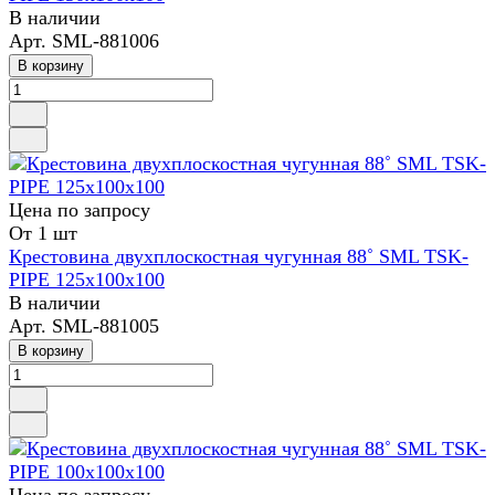
В наличии
Арт.
SML-881006
В корзину
Цена по зап
р
осу
От 1 шт
Крестовина двухплоскостная чугунная 88˚ SML TSK-
PIPE 125х100х100
В наличии
Арт.
SML-881005
В корзину