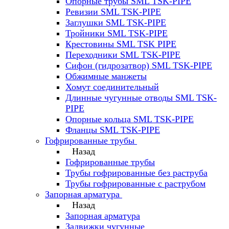
Опорные трубы SML TSK-PIPE
Ревизии SML TSK-PIPE
Заглушки SML TSK-PIPE
Тройники SML TSK-PIPE
Крестовины SML TSK PIPE
Переходники SML TSK-PIPE
Сифон (гидрозатвор) SML TSK-PIPE
Обжимные манжеты
Хомут соединительный
Длинные чугунные отводы SML TSK-
PIPE
Опорные кольца SML TSK-PIPE
Фланцы SML TSK-PIPE
Гофрированные трубы
Назад
Гофрированные трубы
Трубы гофрированные без раструба
Трубы гофрированные с раструбом
Запорная арматура
Назад
Запорная арматура
Задвижки чугунные