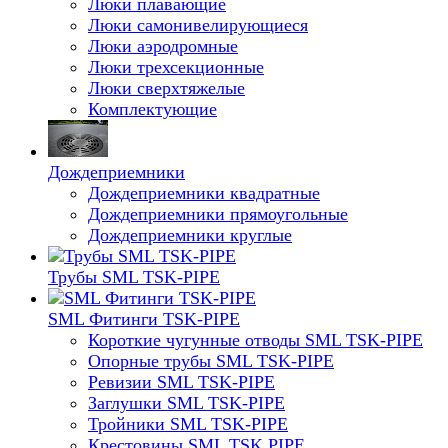
Люки плавающие
Люки самонивелирующиеся
Люки аэродромные
Люки трехсекционные
Люки сверхтяжелые
Комплектующие
Дождеприемники
Дождеприемники квадратные
Дождеприемники прямоугольные
Дождеприемники круглые
Трубы SML TSK-PIPE
SML Фитинги TSK-PIPE
Короткие чугунные отводы SML TSK-PIPE
Опорные трубы SML TSK-PIPE
Ревизии SML TSK-PIPE
Заглушки SML TSK-PIPE
Тройники SML TSK-PIPE
Крестовины SML TSK PIPE