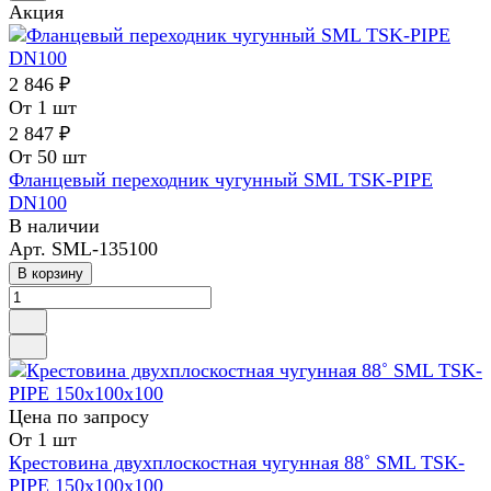
Акция
2 846 ₽
От 1 шт
2 847 ₽
От 50 шт
Фланцевый переходник чугунный SML TSK-PIPE
DN100
В наличии
Арт.
SML-135100
В корзину
Цена по зап
р
осу
От 1 шт
Крестовина двухплоскостная чугунная 88˚ SML TSK-
PIPE 150х100х100