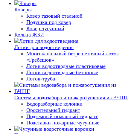
Коверы
Ковер газовый стальной
Подушка под ковер
Ковер чугунный
Кольца ЖБИ
Лотки для водоотведения
Многоканальный безрешеточный лоток
«Гребешок»
Лотки водоотводные пластиковые
Лотки водоотводные бетонные
Лоток-труба
Системы водозабора и пожаротушения из ВЧШГ
Водоразборные колонки
Оросительный гидрант
Подземный пожарный гидрант
Подставки пожарные чугунные