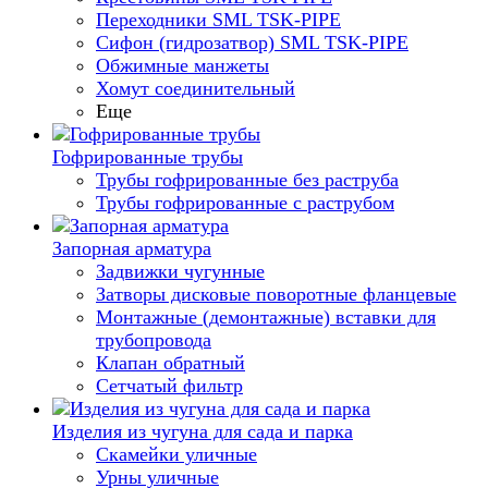
Переходники SML TSK-PIPE
Сифон (гидрозатвор) SML TSK-PIPE
Обжимные манжеты
Хомут соединительный
Еще
Гофрированные трубы
Трубы гофрированные без раструба
Трубы гофрированные с раструбом
Запорная арматура
Задвижки чугунные
Затворы дисковые поворотные фланцевые
Монтажные (демонтажные) вставки для
трубопровода
Клапан обратный
Сетчатый фильтр
Изделия из чугуна для сада и парка
Скамейки уличные
Урны уличные