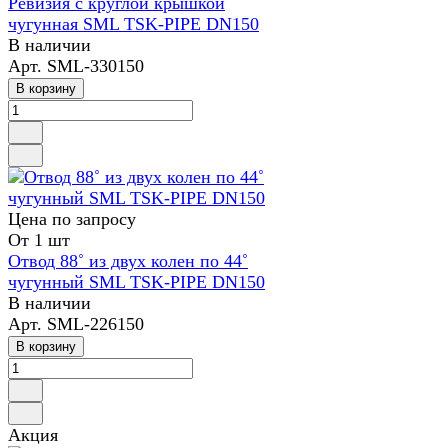
Ревизия с круглой крышкой
чугунная SML TSK-PIPE DN150
В наличии
Арт.
SML-330150
В корзину
Цена по зап
р
осу
От 1 шт
Отвод 88˚ из двух колен по 44˚
чугунный SML TSK-PIPE DN150
В наличии
Арт.
SML-226150
В корзину
Акция