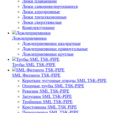
Люки плавающие
Люки самонивелирующиеся
Люки аэродромные
Люки трехсекционные
Люки сверхтяжелые
Комплектующие
Дождеприемники
Дождеприемники квадратные
Дождеприемники прямоугольные
Дождеприемники круглые
Трубы SML TSK-PIPE
SML Фитинги TSK-PIPE
Короткие чугунные отводы SML TSK-PIPE
Опорные трубы SML TSK-PIPE
Ревизии SML TSK-PIPE
Заглушки SML TSK-PIPE
Тройники SML TSK-PIPE
Крестовины SML TSK PIPE
Переходники SML TSK-PIPE