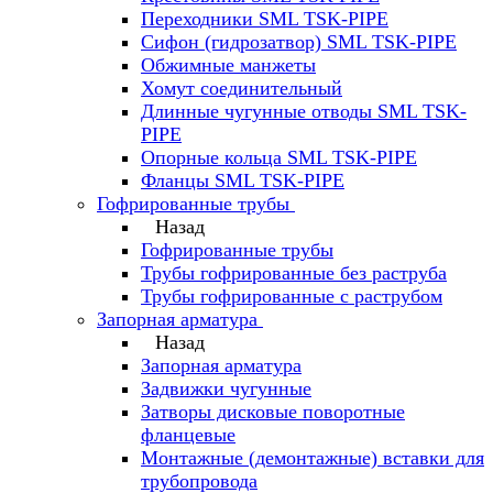
Переходники SML TSK-PIPE
Сифон (гидрозатвор) SML TSK-PIPE
Обжимные манжеты
Хомут соединительный
Длинные чугунные отводы SML TSK-
PIPE
Опорные кольца SML TSK-PIPE
Фланцы SML TSK-PIPE
Гофрированные трубы
Назад
Гофрированные трубы
Трубы гофрированные без раструба
Трубы гофрированные с раструбом
Запорная арматура
Назад
Запорная арматура
Задвижки чугунные
Затворы дисковые поворотные
фланцевые
Монтажные (демонтажные) вставки для
трубопровода