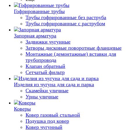
Гофрированные трубы
Трубы гофрированные без раструба
Трубы гофрированные с раструбом
Запорная арматура
Задвижки чугунные
Затворы дисковые поворотные фланцевые
Монтажные (демонтажные) вставки для
трубопровода
Клапан обратный
Сетчатый фильтр
Изделия из чугуна для сада и парка
Скамейки уличные
Урны уличные
Коверы
Ковер газовый стальной
Подушка под ковер
Ковер чугунный