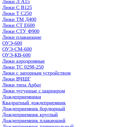
Люки Л А15
Люки С В125
Люки Т С250
Люки ТМ Д400
Люки СТ Е600
Люки СТУ Ф900
Люки плавающие
ОУЭ-600
ОУЭ-СМ-600
ОУЭ-КВ-600
Люки аэродромные
Люки ТС 0298-250
Люки с запорным устройством
Люки ВЧШГ
Люки типа Арбат
Люки чугунные с шарниром
Дождеприемники
Квадратный дождеприемник
Дождеприемник бордюрный
Дождеприемник круглый
Дождеприемник плавающий
Дождеприемник прямоугольный