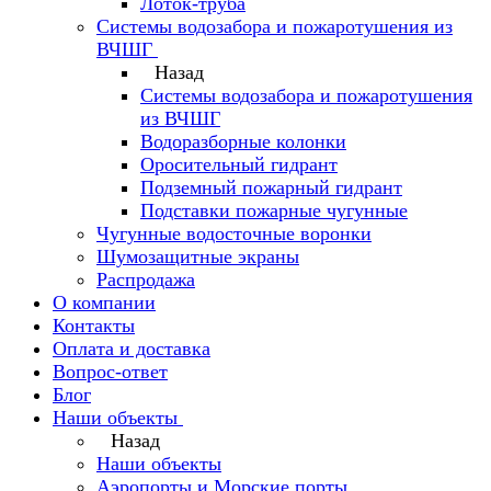
Лоток-труба
Системы водозабора и пожаротушения из
ВЧШГ
Назад
Системы водозабора и пожаротушения
из ВЧШГ
Водоразборные колонки
Оросительный гидрант
Подземный пожарный гидрант
Подставки пожарные чугунные
Чугунные водосточные воронки
Шумозащитные экраны
Распродажа
О компании
Контакты
Оплата и доставка
Вопрос-ответ
Блог
Наши объекты
Назад
Наши объекты
Аэропорты и Морские порты