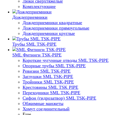
Люки сверхтяжелые
Комплектующие
Дождеприемники
Дождеприемники квадратные
Дождеприемники прямоугольные
Дождеприемники круглые
Трубы SML TSK-PIPE
SML Фитинги TSK-PIPE
Короткие чугунные отводы SML TSK-PIPE
Опорные трубы SML TSK-PIPE
Ревизии SML TSK-PIPE
Заглушки SML TSK-PIPE
Тройники SML TSK-PIPE
Крестовины SML TSK PIPE
Переходники SML TSK-PIPE
Сифон (гидрозатвор) SML TSK-PIPE
Обжимные манжеты
Хомут соединительный
Еще