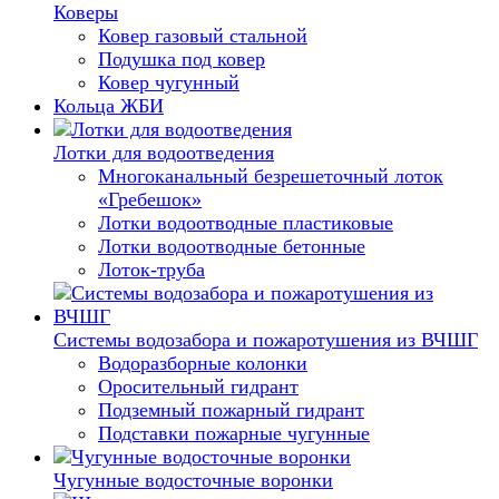
Коверы
Ковер газовый стальной
Подушка под ковер
Ковер чугунный
Кольца ЖБИ
Лотки для водоотведения
Многоканальный безрешеточный лоток
«Гребешок»
Лотки водоотводные пластиковые
Лотки водоотводные бетонные
Лоток-труба
Системы водозабора и пожаротушения из ВЧШГ
Водоразборные колонки
Оросительный гидрант
Подземный пожарный гидрант
Подставки пожарные чугунные
Чугунные водосточные воронки