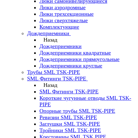
Люки самонивелирующиеся
Люки аэродромные
Люки трехсекционные
Люки сверхтяжелые
Комплектующие
Дождеприемники
Назад
Дождеприемники
Дождеприемники квадратные
Дождеприемники прямоугольные
Дождеприемники круглые
Трубы SML TSK-PIPE
SML Фитинги TSK-PIPE
Назад
SML Фитинги TSK-PIPE
Короткие чугунные отводы SML TSK-
PIPE
Опорные трубы SML TSK-PIPE
Ревизии SML TSK-PIPE
Заглушки SML TSK-PIPE
Тройники SML TSK-PIPE
Крестовины SML TSK PIPE