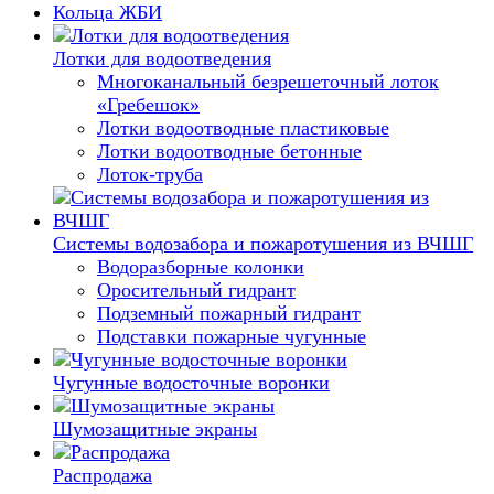
Кольца ЖБИ
Лотки для водоотведения
Многоканальный безрешеточный лоток
«Гребешок»
Лотки водоотводные пластиковые
Лотки водоотводные бетонные
Лоток-труба
Системы водозабора и пожаротушения из ВЧШГ
Водоразборные колонки
Оросительный гидрант
Подземный пожарный гидрант
Подставки пожарные чугунные
Чугунные водосточные воронки
Шумозащитные экраны
Распродажа