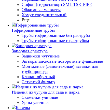
Сифон (гидрозатвор) SML TSK-PIPE
Обжимные манжеты
Хомут соединительный
Еще
Гофрированные трубы
Трубы гофрированные без раструба
Трубы гофрированные с раструбом
Запорная арматура
Задвижки чугунные
Затворы дисковые поворотные фланцевые
Монтажные (демонтажные) вставки для
трубопровода
Клапан обратный
Сетчатый фильтр
Изделия из чугуна для сада и парка
Скамейки уличные
Урны уличные