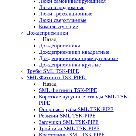
Люки самонивелирующиеся
Люки аэродромные
Люки трехсекционные
Люки сверхтяжелые
Комплектующие
Дождеприемники
Назад
Дождеприемники
Дождеприемники квадратные
Дождеприемники прямоугольные
Дождеприемники круглые
Трубы SML TSK-PIPE
SML Фитинги TSK-PIPE
Назад
SML Фитинги TSK-PIPE
Короткие чугунные отводы SML TSK-
PIPE
Опорные трубы SML TSK-PIPE
Ревизии SML TSK-PIPE
Заглушки SML TSK-PIPE
Тройники SML TSK-PIPE
Крестовины SML TSK PIPE