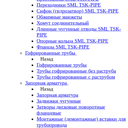
Переходники SML TSK-PIPE
Сифон (гидрозатвор) SML TSK-PIPE
Обжимные манжеты
Хомут соединительный
Длинные чугунные отводы SML TSK-
PIPE
Опорные кольца SML TSK-PIPE
Фланцы SML TSK-PIPE
Гофрированные трубы
Назад
Гофрированные трубы
Трубы гофрированные без раструба
Трубы гофрированные с раструбом
Запорная арматура
Назад
Запорная арматура
Задвижки чугунные
Затворы дисковые поворотные
фланцевые
Монтажные (демонтажные) вставки для
трубопровода