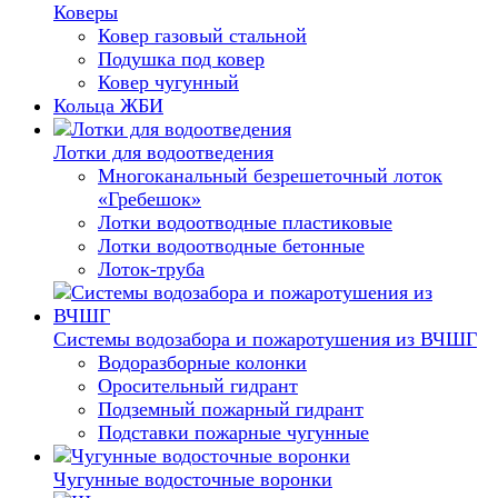
Коверы
Ковер газовый стальной
Подушка под ковер
Ковер чугунный
Кольца ЖБИ
Лотки для водоотведения
Многоканальный безрешеточный лоток
«Гребешок»
Лотки водоотводные пластиковые
Лотки водоотводные бетонные
Лоток-труба
Системы водозабора и пожаротушения из ВЧШГ
Водоразборные колонки
Оросительный гидрант
Подземный пожарный гидрант
Подставки пожарные чугунные
Чугунные водосточные воронки