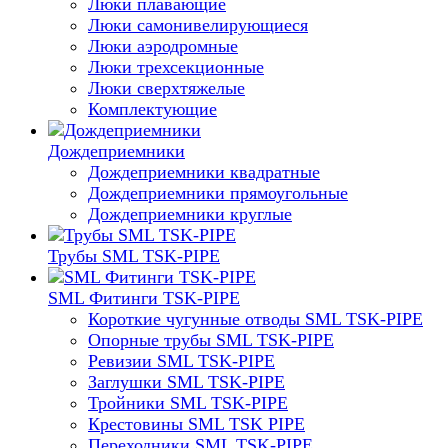
Люки плавающие
Люки самонивелирующиеся
Люки аэродромные
Люки трехсекционные
Люки сверхтяжелые
Комплектующие
Дождеприемники
Дождеприемники квадратные
Дождеприемники прямоугольные
Дождеприемники круглые
Трубы SML TSK-PIPE
SML Фитинги TSK-PIPE
Короткие чугунные отводы SML TSK-PIPE
Опорные трубы SML TSK-PIPE
Ревизии SML TSK-PIPE
Заглушки SML TSK-PIPE
Тройники SML TSK-PIPE
Крестовины SML TSK PIPE
Переходники SML TSK-PIPE