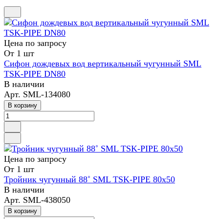
Цена по зап
р
осу
От 1 шт
Сифон дождевых вод вертикальный чугунный SML
TSK-PIPE DN80
В наличии
Арт.
SML-134080
В корзину
Цена по зап
р
осу
От 1 шт
Тройник чугунный 88˚ SML TSK-PIPE 80х50
В наличии
Арт.
SML-438050
В корзину