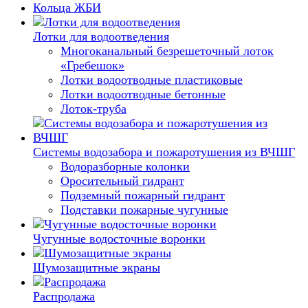
Кольца ЖБИ
Лотки для водоотведения
Многоканальный безрешеточный лоток
«Гребешок»
Лотки водоотводные пластиковые
Лотки водоотводные бетонные
Лоток-труба
Системы водозабора и пожаротушения из ВЧШГ
Водоразборные колонки
Оросительный гидрант
Подземный пожарный гидрант
Подставки пожарные чугунные
Чугунные водосточные воронки
Шумозащитные экраны
Распродажа