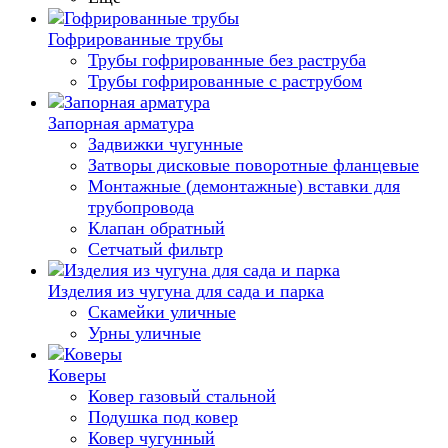
Гофрированные трубы
Трубы гофрированные без раструба
Трубы гофрированные с раструбом
Запорная арматура
Задвижки чугунные
Затворы дисковые поворотные фланцевые
Монтажные (демонтажные) вставки для
трубопровода
Клапан обратный
Сетчатый фильтр
Изделия из чугуна для сада и парка
Скамейки уличные
Урны уличные
Коверы
Ковер газовый стальной
Подушка под ковер
Ковер чугунный