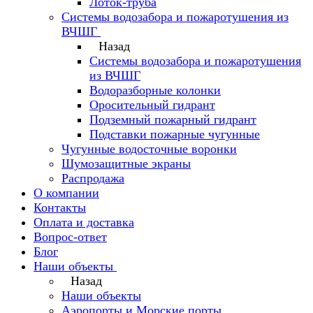
Лоток-труба
Системы водозабора и пожаротушения из
ВЧШГ
Назад
Системы водозабора и пожаротушения
из ВЧШГ
Водоразборные колонки
Оросительный гидрант
Подземный пожарный гидрант
Подставки пожарные чугунные
Чугунные водосточные воронки
Шумозащитные экраны
Распродажа
О компании
Контакты
Оплата и доставка
Вопрос-ответ
Блог
Наши объекты
Назад
Наши объекты
Аэропорты и Морские порты