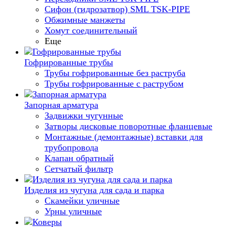
Сифон (гидрозатвор) SML TSK-PIPE
Обжимные манжеты
Хомут соединительный
Еще
Гофрированные трубы
Трубы гофрированные без раструба
Трубы гофрированные с раструбом
Запорная арматура
Задвижки чугунные
Затворы дисковые поворотные фланцевые
Монтажные (демонтажные) вставки для
трубопровода
Клапан обратный
Сетчатый фильтр
Изделия из чугуна для сада и парка
Скамейки уличные
Урны уличные