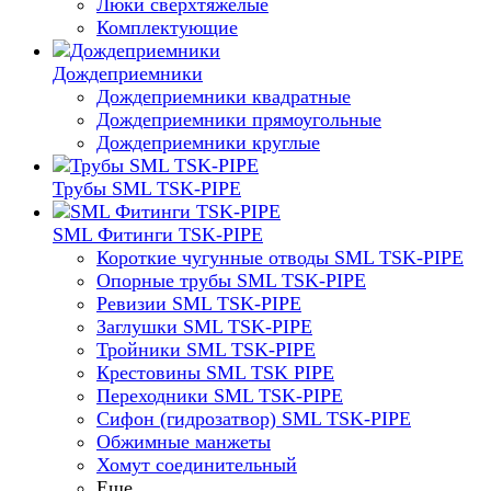
Люки сверхтяжелые
Комплектующие
Дождеприемники
Дождеприемники квадратные
Дождеприемники прямоугольные
Дождеприемники круглые
Трубы SML TSK-PIPE
SML Фитинги TSK-PIPE
Короткие чугунные отводы SML TSK-PIPE
Опорные трубы SML TSK-PIPE
Ревизии SML TSK-PIPE
Заглушки SML TSK-PIPE
Тройники SML TSK-PIPE
Крестовины SML TSK PIPE
Переходники SML TSK-PIPE
Сифон (гидрозатвор) SML TSK-PIPE
Обжимные манжеты
Хомут соединительный
Еще