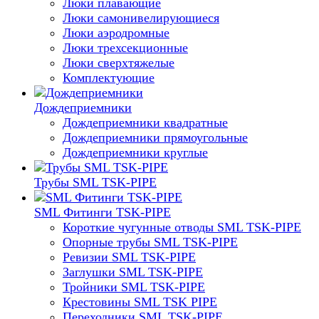
Люки плавающие
Люки самонивелирующиеся
Люки аэродромные
Люки трехсекционные
Люки сверхтяжелые
Комплектующие
Дождеприемники
Дождеприемники квадратные
Дождеприемники прямоугольные
Дождеприемники круглые
Трубы SML TSK-PIPE
SML Фитинги TSK-PIPE
Короткие чугунные отводы SML TSK-PIPE
Опорные трубы SML TSK-PIPE
Ревизии SML TSK-PIPE
Заглушки SML TSK-PIPE
Тройники SML TSK-PIPE
Крестовины SML TSK PIPE
Переходники SML TSK-PIPE