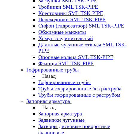
Заглушки SML TSK-PIPE
Тройники SML TSK-PIPE
Крестовины SML TSK PIPE
Переходники SML TSK-PIPE
Сифон (гидрозатвор) SML TSK-PIPE
Обжимные манжеты
Хомут соединительный
Длинные чугунные отводы SML TSK-
PIPE
Опорные кольца SML TSK-PIPE
Фланцы SML TSK-PIPE
Гофрированные трубы
Назад
Гофрированные трубы
Трубы гофрированные без раструба
Трубы гофрированные с раструбом
Запорная арматура
Назад
Запорная арматура
Задвижки чугунные
Затворы дисковые поворотные
фланцевые