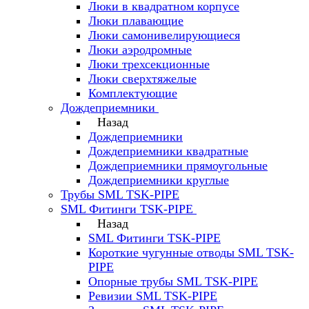
Люки в квадратном корпусе
Люки плавающие
Люки самонивелирующиеся
Люки аэродромные
Люки трехсекционные
Люки сверхтяжелые
Комплектующие
Дождеприемники
Назад
Дождеприемники
Дождеприемники квадратные
Дождеприемники прямоугольные
Дождеприемники круглые
Трубы SML TSK-PIPE
SML Фитинги TSK-PIPE
Назад
SML Фитинги TSK-PIPE
Короткие чугунные отводы SML TSK-
PIPE
Опорные трубы SML TSK-PIPE
Ревизии SML TSK-PIPE