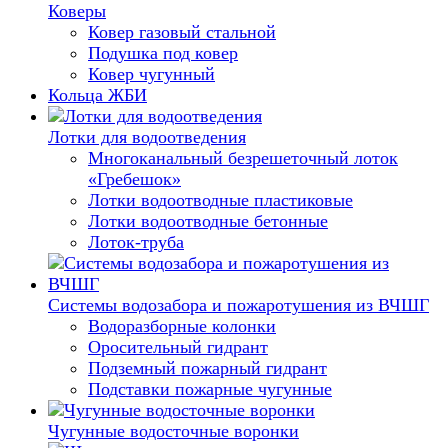
Коверы
Ковер газовый стальной
Подушка под ковер
Ковер чугунный
Кольца ЖБИ
Лотки для водоотведения
Многоканальный безрешеточный лоток
«Гребешок»
Лотки водоотводные пластиковые
Лотки водоотводные бетонные
Лоток-труба
Системы водозабора и пожаротушения из ВЧШГ
Водоразборные колонки
Оросительный гидрант
Подземный пожарный гидрант
Подставки пожарные чугунные
Чугунные водосточные воронки