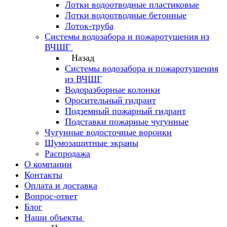
Лотки водоотводные пластиковые
Лотки водоотводные бетонные
Лоток-труба
Системы водозабора и пожаротушения из
ВЧШГ
Назад
Системы водозабора и пожаротушения
из ВЧШГ
Водоразборные колонки
Оросительный гидрант
Подземный пожарный гидрант
Подставки пожарные чугунные
Чугунные водосточные воронки
Шумозащитные экраны
Распродажа
О компании
Контакты
Оплата и доставка
Вопрос-ответ
Блог
Наши объекты