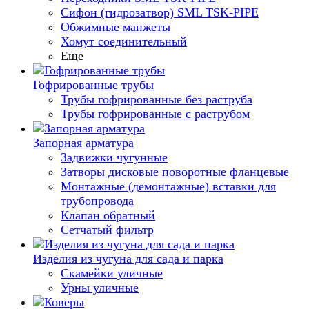
Сифон (гидрозатвор) SML TSK-PIPE
Обжимные манжеты
Хомут соединительный
Еще
Гофрированные трубы
Трубы гофрированные без раструба
Трубы гофрированные с раструбом
Запорная арматура
Задвижки чугунные
Затворы дисковые поворотные фланцевые
Монтажные (демонтажные) вставки для
трубопровода
Клапан обратный
Сетчатый фильтр
Изделия из чугуна для сада и парка
Скамейки уличные
Урны уличные