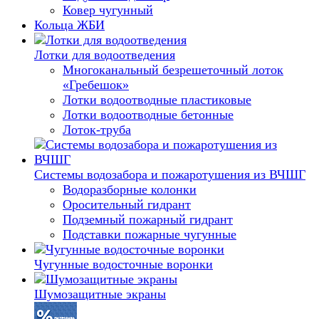
Ковер чугунный
Кольца ЖБИ
Лотки для водоотведения
Многоканальный безрешеточный лоток
«Гребешок»
Лотки водоотводные пластиковые
Лотки водоотводные бетонные
Лоток-труба
Системы водозабора и пожаротушения из ВЧШГ
Водоразборные колонки
Оросительный гидрант
Подземный пожарный гидрант
Подставки пожарные чугунные
Чугунные водосточные воронки
Шумозащитные экраны