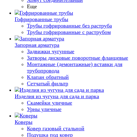
Хомут соединительный
Еще
Гофрированные трубы
Трубы гофрированные без раструба
Трубы гофрированные с раструбом
Запорная арматура
Задвижки чугунные
Затворы дисковые поворотные фланцевые
Монтажные (демонтажные) вставки для
трубопровода
Клапан обратный
Сетчатый фильтр
Изделия из чугуна для сада и парка
Скамейки уличные
Урны уличные
Коверы
Ковер газовый стальной
Подушка под ковер