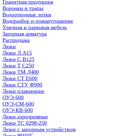
Гранитная продукция
Воронки и трапы
Водоотводные лотки
Водоразбор и пожарутошение
Уличная и парковая мебель
Запорная арматура
Распродажа
Люки
Люки Л А15
Люки С В125
Люки Т С250
Люки ТМ Д400
Люки СТ Е600
Люки СТУ Ф900
Люки плавающие
ОУЭ-600
ОУЭ-СМ-600
ОУЭ-КВ-600
Люки аэродромные
Люки ТС 0298-250
Люки с запорным устройством
Люки ВЧШГ