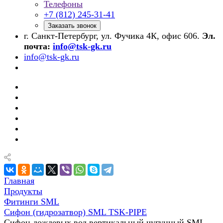
Телефоны
+7 (812) 245-31-41
Заказать звонок
г. Санкт-Петербург, ул. Фучика 4К, офис 606.
Эл.
почта:
info@tsk-gk.ru
info@tsk-gk.ru
Главная
Продукты
Фитинги SML
Сифон (гидрозатвор) SML TSK-PIPE
Сифон дождевых вод вертикальный чугунный SML