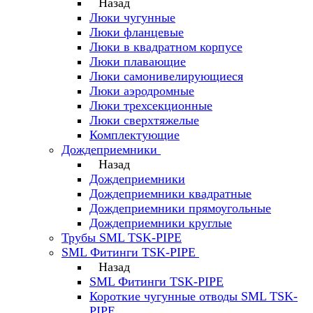
Назад
Люки чугунные
Люки фланцевые
Люки в квадратном корпусе
Люки плавающие
Люки самонивелирующиеся
Люки аэродромные
Люки трехсекционные
Люки сверхтяжелые
Комплектующие
Дождеприемники
Назад
Дождеприемники
Дождеприемники квадратные
Дождеприемники прямоугольные
Дождеприемники круглые
Трубы SML TSK-PIPE
SML Фитинги TSK-PIPE
Назад
SML Фитинги TSK-PIPE
Короткие чугунные отводы SML TSK-
PIPE