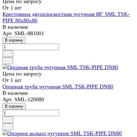
Цена по зап
р
осу
От 1 шт
Крестовина двухплоскостная чугунная 88˚ SML TSK-
PIPE 80х80х80
В наличии
Арт.
SML-881001
В корзину
Цена по зап
р
осу
От 1 шт
Опорная труба чугунная SML TSK-PIPE DN80
В наличии
Арт.
SML-120080
В корзину