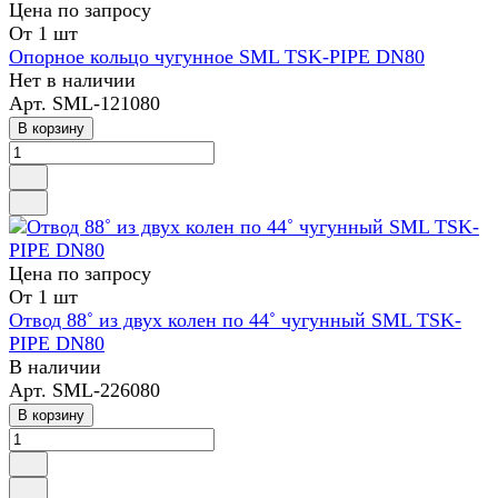
Цена по зап
р
осу
От 1 шт
Опорное кольцо чугунное SML TSK-PIPE DN80
Нет в наличии
Арт.
SML-121080
В корзину
Цена по зап
р
осу
От 1 шт
Отвод 88˚ из двух колен по 44˚ чугунный SML TSK-
PIPE DN80
В наличии
Арт.
SML-226080
В корзину