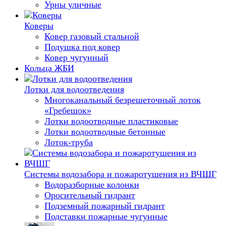
Урны уличные
Коверы
Ковер газовый стальной
Подушка под ковер
Ковер чугунный
Кольца ЖБИ
Лотки для водоотведения
Многоканальный безрешеточный лоток
«Гребешок»
Лотки водоотводные пластиковые
Лотки водоотводные бетонные
Лоток-труба
Системы водозабора и пожаротушения из ВЧШГ
Водоразборные колонки
Оросительный гидрант
Подземный пожарный гидрант
Подставки пожарные чугунные