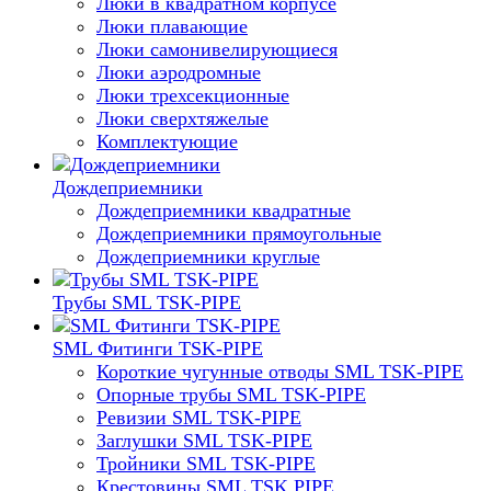
Люки в квадратном корпусе
Люки плавающие
Люки самонивелирующиеся
Люки аэродромные
Люки трехсекционные
Люки сверхтяжелые
Комплектующие
Дождеприемники
Дождеприемники квадратные
Дождеприемники прямоугольные
Дождеприемники круглые
Трубы SML TSK-PIPE
SML Фитинги TSK-PIPE
Короткие чугунные отводы SML TSK-PIPE
Опорные трубы SML TSK-PIPE
Ревизии SML TSK-PIPE
Заглушки SML TSK-PIPE
Тройники SML TSK-PIPE
Крестовины SML TSK PIPE