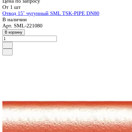
Цена по зап
р
осу
От 1 шт
Отвод 15˚ чугунный SML TSK-PIPE DN80
В наличии
Арт.
SML-221080
В корзину