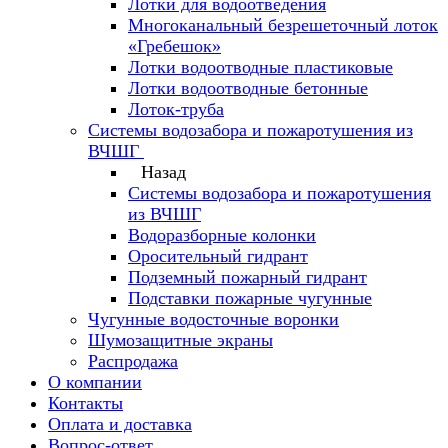
Лотки для водоотведения
Многоканальный безрешеточный лоток
«Гребешок»
Лотки водоотводные пластиковые
Лотки водоотводные бетонные
Лоток-труба
Системы водозабора и пожаротушения из
ВЧШГ
Назад
Системы водозабора и пожаротушения
из ВЧШГ
Водоразборные колонки
Оросительный гидрант
Подземный пожарный гидрант
Подставки пожарные чугунные
Чугунные водосточные воронки
Шумозащитные экраны
Распродажа
О компании
Контакты
Оплата и доставка
Вопрос-ответ