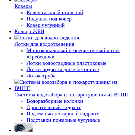
Коверы
Ковер газовый стальной
Подушка под ковер
Ковер чугунный
Кольца ЖБИ
Лотки для водоотведения
Многоканальный безрешеточный лоток
«Гребешок»
Лотки водоотводные пластиковые
Лотки водоотводные бетонные
Лоток-труба
Системы водозабора и пожаротушения из ВЧШГ
Водоразборные колонки
Оросительный гидрант
Подземный пожарный гидрант
Подставки пожарные чугунные