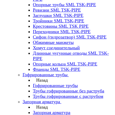
Опорные трубы SML TSK-PIPE
Ревизии SML TSK-PIPE
Заглушки SML TSK-PIPE
Тройники SML TSK-PIPE
Крестовины SML TSK PIPE
Переходники SML TSK-PIPE
Сифон (гидрозатвор) SML TSK-PIPE
Обжимные манжеты
Хомут соединительный
Длинные чугунные отводы SML TSK-
PIPE
Опорные кольца SML TSK-PIPE
Фланцы SML TSK-PIPE
Гофрированные трубы
Назад
Гофрированные трубы
Трубы гофрированные без раструба
Трубы гофрированные с раструбом
Запорная арматура
Назад
Запорная арматура