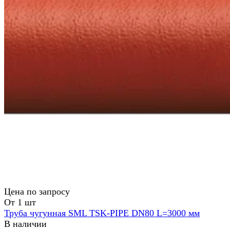
Цена по зап
р
осу
От 1 шт
Труба чугунная SML TSK-PIPE DN80 L=3000 мм
В наличии