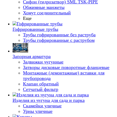
Сифон (гидрозатвор) SML TSK-PIPE
Обжимные манжеты
Хомут соединительный
Еще
Гофрированные трубы
Трубы гофрированные без раструба
Трубы гофрированные с раструбом
Запорная арматура
Задвижки чугунные
Затворы дисковые поворотные фланцевые
Монтажные (демонтажные) вставки для
трубопровода
Клапан обратный
Сетчатый фильтр
Изделия из чугуна для сада и парка
Скамейки уличные
Урны уличные